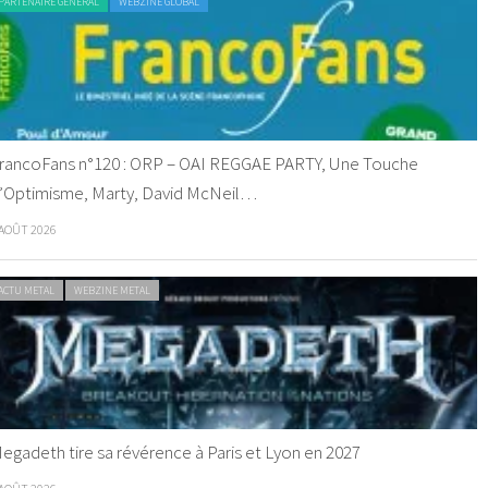
PARTENAIRE GENERAL
WEBZINE GLOBAL
rancoFans n°120 : ORP – OAI REGGAE PARTY, Une Touche
’Optimisme, Marty, David McNeil…
 AOÛT 2026
ACTU METAL
WEBZINE METAL
egadeth tire sa révérence à Paris et Lyon en 2027