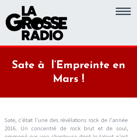
Sate à l’Empreinte en
Mars !
Sate, c'était l'une des révélations rock de l'année
2016. Un concentré de rock brut et de soul,
emmené par une chanteuse dont le talent n'est