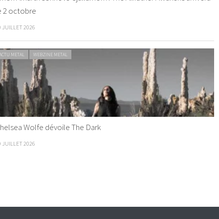
e 2 octobre
0 JUILLET 2026
ACTU METAL
WEBZINE METAL
helsea Wolfe dévoile The Dark
9 JUILLET 2026