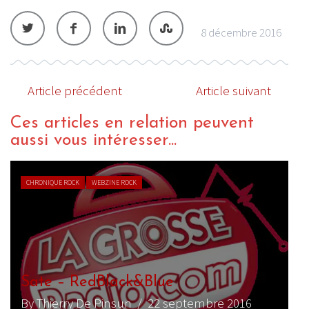
8 décembre 2016
Article précédent
Article suivant
Ces articles en relation peuvent
aussi vous intéresser...
CHRONIQUE ROCK
WEBZINE ROCK
Sate – RedBlack&Blue
By Thierry De Pinsun
/ 22 septembre 2016