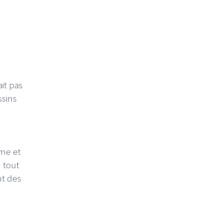
ait pas
ssins
mme et
" tout
nt des