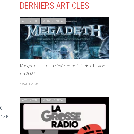
DERNIERS ARTICLES
ACTU METAL
WEBZINE METAL
Megadeth tire sa révérence à Paris et Lyon
en 2027
6 AOÛT 2026
ACTU METAL
WEBZINE METAL
00
rise