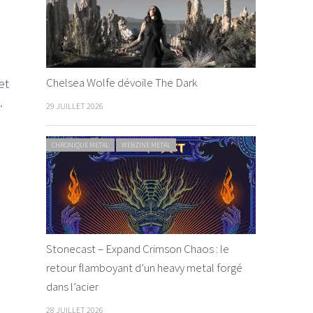
Chelsea Wolfe dévoile The Dark
et
.
29 JUILLET 2026
CHRONIQUE METAL
WEBZINE METAL
Stonecast – Expand Crimson Chaos : le
retour flamboyant d’un heavy metal forgé
dans l’acier
28 JUILLET 2026