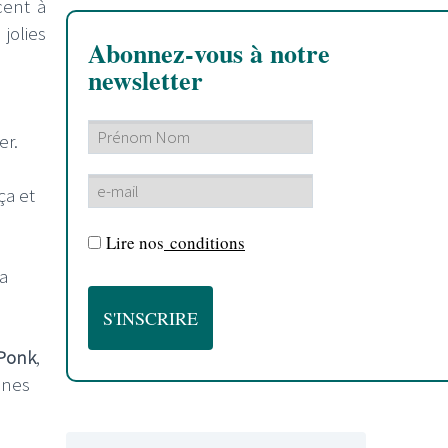
cent à
jolies
Abonnez-vous à notre
newsletter
er.
ça et
Lire nos
conditions
a
Ponk
,
ènes