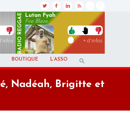
REGGAE
Lutan Fyah
Fire Blaze
RADIO
d'infos
+ d'infos
BOUTIQUE
L’ASSO
, Nadéah, Brigitte et