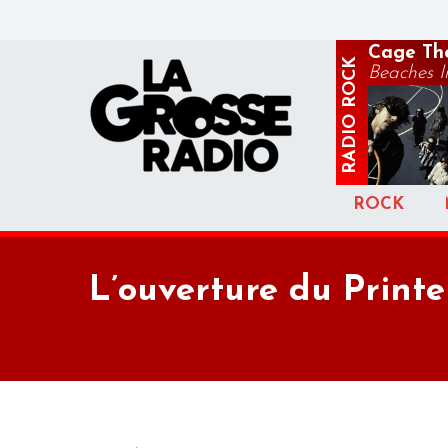
Cage Th
ROCK
Beaches I
RADIO
ROCK
L’ouverture du Print