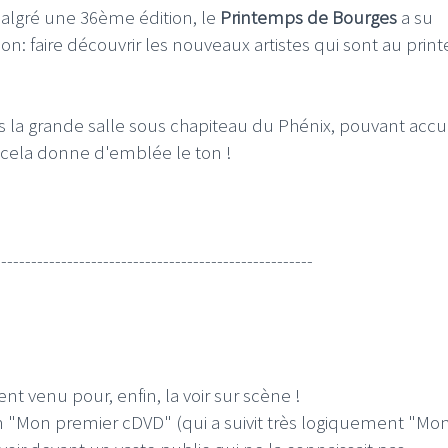
malgré une 36ème édition, le
Printemps de Bourges
a su
ion: faire découvrir les nouveaux artistes qui sont au pri
ns la grande salle sous chapiteau du Phénix, pouvant accue
 cela donne d'emblée le ton !
-----------------------------------------------------
nt venu pour, enfin, la voir sur scène !
 "Mon premier cDVD" (qui a suivit très logiquement "Mo