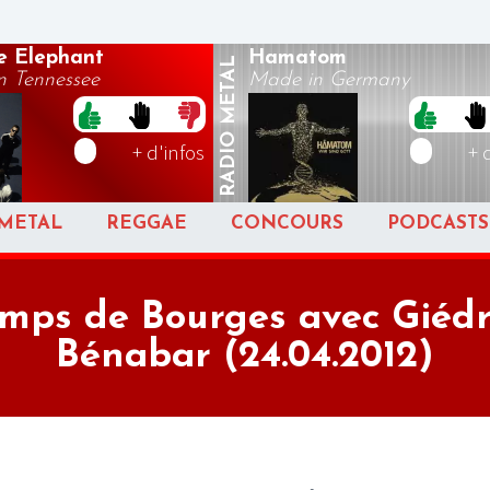
e Elephant
Hamatom
METAL
n Tennessee
Made in Germany
RADIO
+ d'infos
+ 
METAL
REGGAE
CONCOURS
PODCASTS
emps de Bourges avec Giédré
Bénabar (24.04.2012)