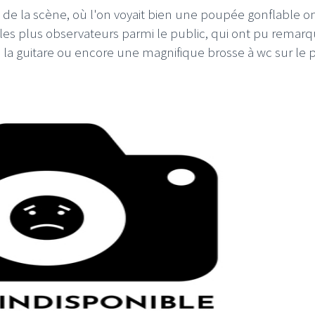
e de la scène, où l'on voyait bien une poupée gonflable o
s plus observateurs parmi le public, qui ont pu remarq
 la guitare ou encore une magnifique brosse à wc sur le 