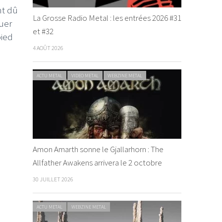
nt dû
La Grosse Radio Metal : les entrées 2026 #31
uer
et #32
pied
4 AOÛT 2026
ACTU METAL
VIDEO METAL
WEBZINE METAL
Amon Amarth sonne le Gjallarhorn : The
Allfather Awakens arrivera le 2 octobre
30 JUILLET 2026
ACTU METAL
WEBZINE METAL