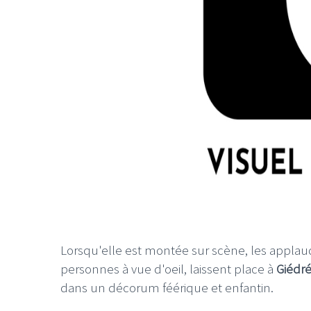
Lorsqu'elle est montée sur scène, les applau
personnes à vue d'oeil, laissent place à
Giédr
dans un décorum féérique et enfantin.