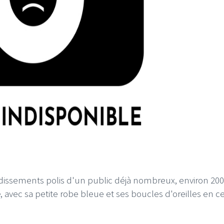
dissements polis d'un public déjà nombreux, environ 20
é
, avec sa petite robe bleue et ses boucles d'oreilles en ce