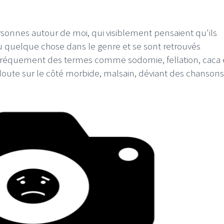
rsonnes autour de moi, qui visiblement pensaient qu'ils
ou quelque chose dans le genre et se sont retrouvés
 fréquement des termes comme sodomie, fellation, caca 
 doute sur le côté morbide, malsain, déviant des chansons