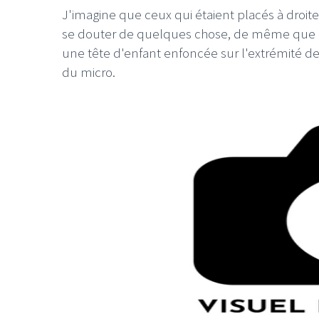
J'imagine que ceux qui étaient placés à droit
se douter de quelques chose, de même que le
une tête d'enfant enfoncée sur l'extrémité de
du micro.