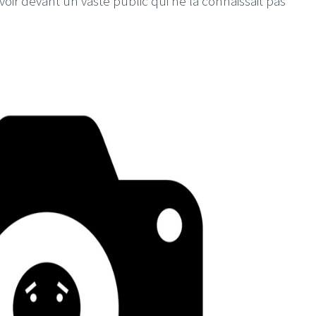
voir devant un vaste public qui ne la connaissait pas
I
LE GROS RIFFIFI
S RIFFIFI –
LE GROS RIFFIFI – Su
as Riffifi 2025 !!!
The Covers !!!