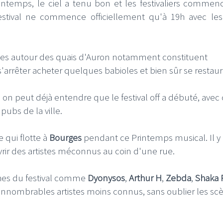
ntemps, le ciel a tenu bon et les festivaliers commen
estival ne commence officiellement qu'à 19h avec les 
gées autour des quais d'Auron notamment constituent
rrêter acheter quelques babioles et bien sûr se restaur
, on peut déjà entendre que le festival off a débuté, avec 
pubs de la ville.
 qui flotte à
Bourges
pendant ce Printemps musical. Il y 
ir des artistes méconnus au coin d'une rue.
ches du festival comme
Dyonysos
,
Arthur H
,
Zebda
,
Shaka 
s innombrables artistes moins connus, sans oublier les sc