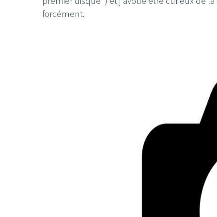
premier disque") et j'avoue être curieux de la 
forcément.
LE GROS RIFFIF
LE GRO
Christm