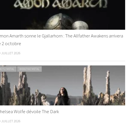
mon Amarth sonne le Gjallarhorn : The Allfather Awakens arrivera
e 2 octobre
0 JUILLET 2026
ACTU METAL
WEBZINE METAL
helsea Wolfe dévoile The Dark
9 JUILLET 2026