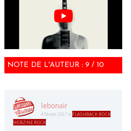
NOTE DE L'AUTEUR : 9 / 10
lebonair
4 février 2017 in
FLASHBACK ROCK
,
WEBZINE ROCK