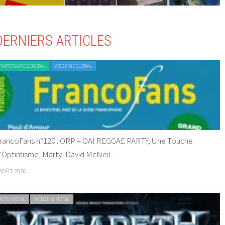
DERNIERS ARTICLES
PARTENAIRE GENERAL
WEBZINE GLOBAL
rancoFans n°120 : ORP – OAI REGGAE PARTY, Une Touche
’Optimisme, Marty, David McNeil…
 AOÛT 2026
ACTU METAL
WEBZINE METAL