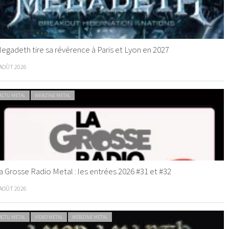
egadeth tire sa révérence à Paris et Lyon en 2027
 AOÛT 2026
ACTU METAL
WEBZINE METAL
a Grosse Radio Metal : les entrées 2026 #31 et #32
 AOÛT 2026
ACTU METAL
VIDEO METAL
WEBZINE METAL