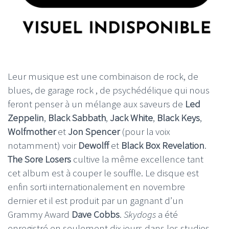
Leur musique est une combinaison de rock, de
blues, de garage rock , de psychédélique qui nous
feront penser à un mélange aux saveurs de
Led
Zeppelin
,
Black Sabbath
,
Jack White
,
Black Keys
,
Wolfmother
et
Jon Spencer
(pour la voix
notamment) voir
Dewolff
et
Black Box Revelation
.
The Sore Losers
cultive la même excellence tant
cet album est à couper le souffle. Le disque est
enfin sorti internationalement en novembre
dernier et il est produit par un gagnant d’un
Grammy Award
Dave Cobbs
.
Skydogs
a été
enregistré en seulement dix jours dans les studios