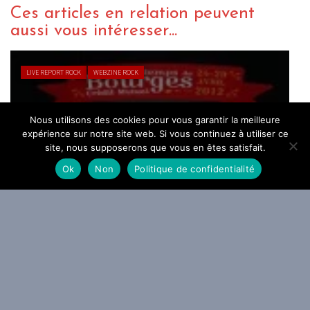
Ces articles en relation peuvent
aussi vous intéresser...
LIVE REPORT ROCK
WEBZINE ROCK
Nous utilisons des cookies pour vous garantir la meilleure
expérience sur notre site web. Si vous continuez à utiliser ce
L’ouverture du Printemps de Bourges
site, nous supposerons que vous en êtes satisfait.
avec Giédré, Nadéah, Brigitte et
Ok
Non
Politique de confidentialité
Bénabar (24.04.2012)
By Thomas Orlanth
/ 7 mai 2012
Abonnez-vous à notre
newsletter