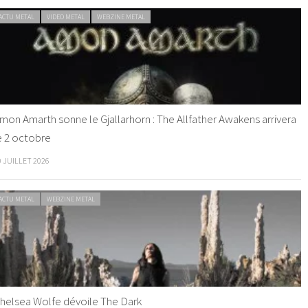
ACTU METAL
VIDEO METAL
WEBZINE METAL
mon Amarth sonne le Gjallarhorn : The Allfather Awakens arrivera
e 2 octobre
0 JUILLET 2026
ACTU METAL
WEBZINE METAL
helsea Wolfe dévoile The Dark