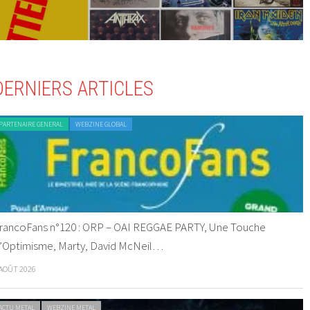
DERNIERS ARTICLES
PARTENAIRE GENERAL
WEBZINE GLOBAL
rancoFans n°120 : ORP – OAI REGGAE PARTY, Une Touche
’Optimisme, Marty, David McNeil…
 AOÛT 2026
ACTU METAL
WEBZINE METAL