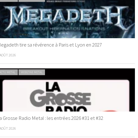
egadeth tire sa révérence à Paris et Lyon en 2027
 AOÛT 2026
ACTU METAL
WEBZINE METAL
a Grosse Radio Metal : les entrées 2026 #31 et #32
 AOÛT 2026