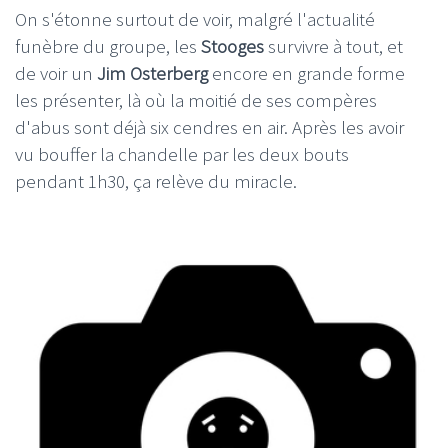
On s'étonne surtout de voir, malgré l'actualité
funèbre du groupe, les
Stooges
survivre à tout, et
de voir un
Jim Osterberg
encore en grande forme
les présenter, là où la moitié de ses compères
d'abus sont déjà six cendres en air. Après les avoir
vu bouffer la chandelle par les deux bouts
pendant 1h30, ça relève du miracle.