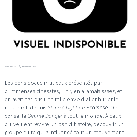
Jim Jarmusch, le réalisateur
Les bons docus musicaux présentés par
d'immenses cinéastes, il n'y en a jamais assez, et
on avait pas pris une telle envie d'aller hurler le
rock n roll depuis
Shine A Light
de
Scorsese
. On
conseille
Gimme Danger
à tout le monde. À ceux
qui veulent revivre un pan d'histoire, découvrir un
groupe culte qui a influencé tout un mouvement