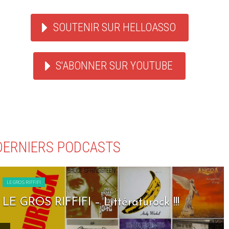
SOUTENIR SUR HELLOASSO
S'ABONNER SUR YOUTUBE
DERNIERS PODCASTS
LE GROS RIFFIFI
LE GROS RIFFIFI – Seven Days To Rock !!!