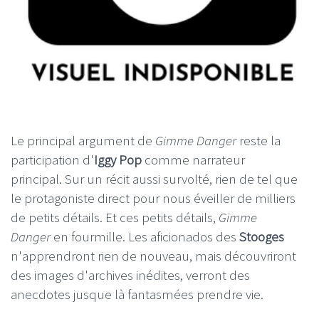
Le principal argument de
Gimme Danger
reste la
participation d'
Iggy Pop
comme narrateur
principal. Sur un récit aussi survolté, rien de tel que
le protagoniste direct pour nous éveiller de milliers
de petits détails. Et ces petits détails,
Gimme
Danger
en fourmille. Les aficionados des
Stooges
n'apprendront rien de nouveau, mais découvriront
des images d'archives inédites, verront des
anecdotes jusque là fantasmées prendre vie.