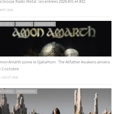
a Grosse Radio Metal : les entrées 2026 #31 et #32
 AOÛT 2026
ACTU METAL
VIDEO METAL
WEBZINE METAL
mon Amarth sonne le Gjallarhorn : The Allfather Awakens arrivera
e 2 octobre
0 JUILLET 2026
ACTU METAL
WEBZINE METAL