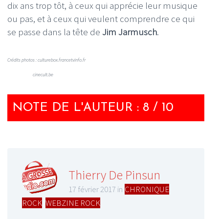
dix ans trop tôt, à ceux qui apprécie leur musique
ou pas, et à ceux qui veulent comprendre ce qui
se passe dans la tête de
Jim Jarmusch
.
Crédits photos : culturebox.francetvinfo.fr
cinecult.be
NOTE DE L'AUTEUR : 8 / 10
Thierry De Pinsun
17 février 2017 in
CHRONIQUE
ROCK
,
WEBZINE ROCK