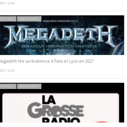
 AOÛT 2026
ACTU METAL
WEBZINE METAL
egadeth tire sa révérence à Paris et Lyon en 2027
 AOÛT 2026
ACTU METAL
WEBZINE METAL