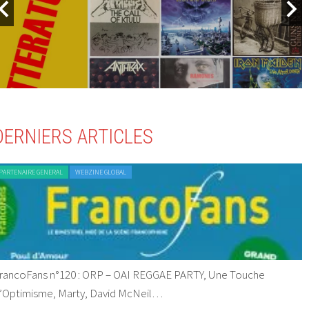
DERNIERS ARTICLES
PARTENAIRE GENERAL
WEBZINE GLOBAL
rancoFans n°120 : ORP – OAI REGGAE PARTY, Une Touche
’Optimisme, Marty, David McNeil…