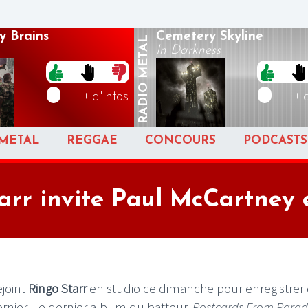
y Brains
Cemetery Skyline
METAL
In Darkness
RADIO
+ d'infos
+ 
METAL
REGGAE
CONCOURS
PODCASTS
arr invite Paul McCartney 
ejoint
Ringo Starr
en studio ce dimanche pour enregistrer
rnier. Le dernier album du batteur,
Postcards From Parad