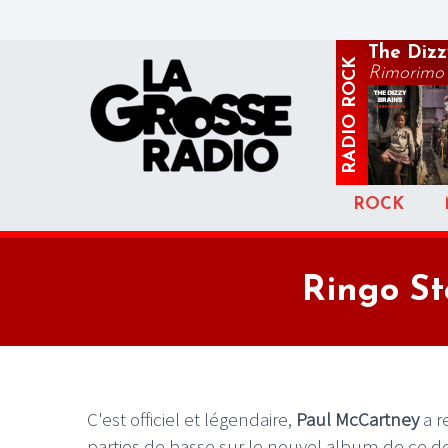
The Dizz
ROCK
Rimorimo
RADIO
ROCK
Ringo St
C'est officiel et légendaire,
Paul McCartney
a r
parties de basse sur le nouvel album de ce de