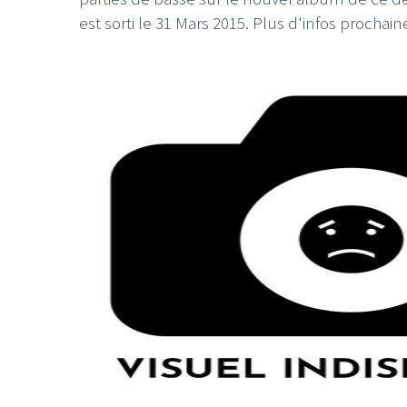
est sorti le 31 Mars 2015. Plus d'infos prochai