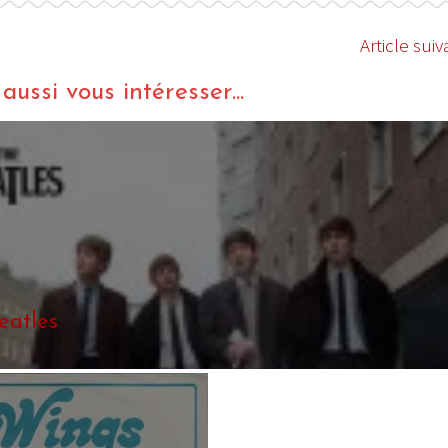
Article suiv
ussi vous intéresser...
I
LE GROS RIFFIFI
S RIFFIFI – Surfin’
LE GROS RIFFIFI –
ers !!!
Littératurock !!!
eatles