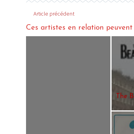
Article précédent
Ces artistes en relation peuvent a
LE GROS RIFFIFI
LE GROS RIFFIF
LE GROS RIFFIFI –
LE GRO
Christmas Riffifi 2025 !!!
The Cov
The B