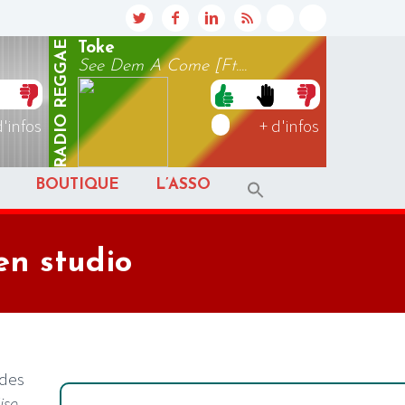
REGGAE
Toke
See Dem A Come [Ft....
RADIO
d'infos
+ d'infos
BOUTIQUE
L’ASSO
en studio
 des
ise
,