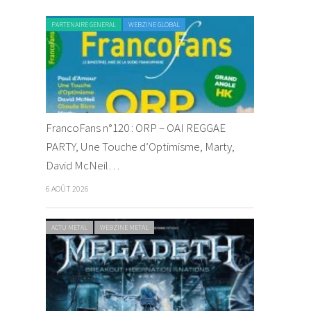
PARTENAIRE GENERAL
WEBZINE GLOBAL
FrancoFans n°120 : ORP – OAI REGGAE
PARTY, Une Touche d’Optimisme, Marty,
David McNeil…
6 AOÛT 2026
ACTU METAL
WEBZINE METAL