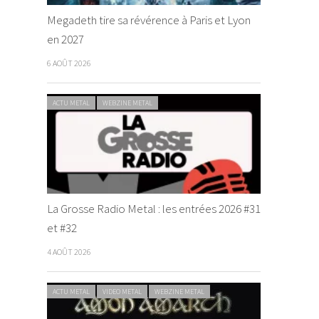
Megadeth tire sa révérence à Paris et Lyon
en 2027
6 AOÛT 2026
ACTU METAL
WEBZINE METAL
La Grosse Radio Metal : les entrées 2026 #31
et #32
4 AOÛT 2026
ACTU METAL
VIDEO METAL
WEBZINE METAL