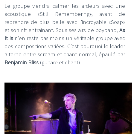
Le groupe viendra calmer les ardeurs avec une
acoustique «Still Remembering», avant de
reprendre de plus belle avec l’incroyable «Soap»
et son riff entrainant. Sous ses airs de boyband,
As
It Is
n’en reste pas moins un véritable groupe avec
des compositions variées. C’est pourquoi le leader
alterne entre scream et chant normal, épaulé par
Benjamin Bliss
(guitare et chant).