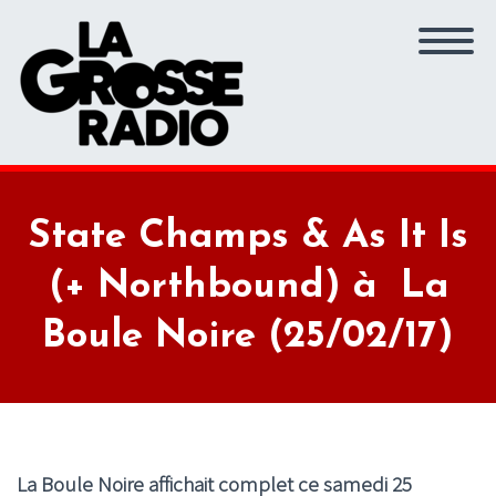
State Champs & As It Is
(+ Northbound) à La
Boule Noire (25/02/17)
La Boule Noire affichait complet ce samedi 25