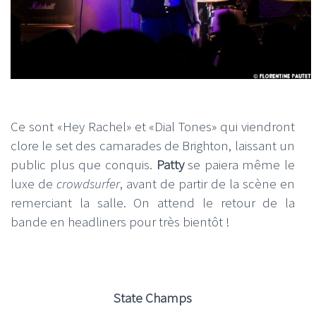
Ce sont «Hey Rachel» et «Dial Tones» qui viendront
clore le set des camarades de Brighton, laissant un
public plus que conquis.
Patty
se paiera même le
luxe de
crowdsurfer
, avant de partir de la scène en
remerciant la salle. On attend le retour de la
bande en headliners pour très bientôt !
State Champs