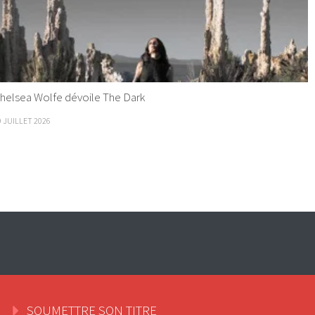
helsea Wolfe dévoile The Dark
9 JUILLET 2026
SOUMETTRE SON TITRE