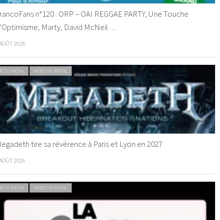
rancoFans n°120 : ORP – OAI REGGAE PARTY, Une Touche
’Optimisme, Marty, David McNeil…
 AOÛT 2026
ACTU METAL
WEBZINE METAL
egadeth tire sa révérence à Paris et Lyon en 2027
 AOÛT 2026
ACTU METAL
WEBZINE METAL