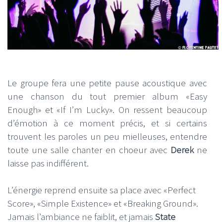
Le groupe fera une petite pause acoustique avec
une chanson du tout premier album «Easy
Enough» et «If I’m Lucky». On ressent beaucoup
d’émotion à ce moment précis, et si certains
trouvent les paroles un peu mielleuses, entendre
toute une salle chanter en choeur avec
Derek
ne
laisse pas indifférent.
L’énergie reprend ensuite sa place avec «Perfect
Score», «Simple Existence» et «Breaking Ground».
Jamais l’ambiance ne faiblit, et jamais
State