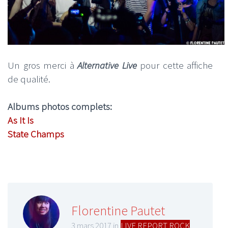
Un gros merci à
Alternative Live
pour cette affiche
de qualité.
Albums photos complets:
As It Is
State Champs
Florentine Pautet
3 mars 2017 in
LIVE REPORT ROCK
,