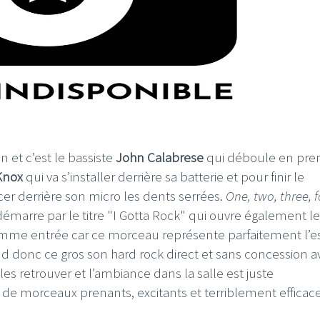
 et c’est le bassiste
John Calabrese
qui déboule en prem
Knox
qui va s’installer derrière sa batterie et pour finir le
cer derrière son micro les dents serrées.
One, two, three, 
 démarre par le titre "I Gotta Rock" qui ouvre également le
omme entrée car ce morceau représente parfaitement l’es
nd donc ce gros son hard rock direct et sans concession a
es retrouver et l’ambiance dans la salle est juste
 de morceaux prenants, excitants et terriblement efficace