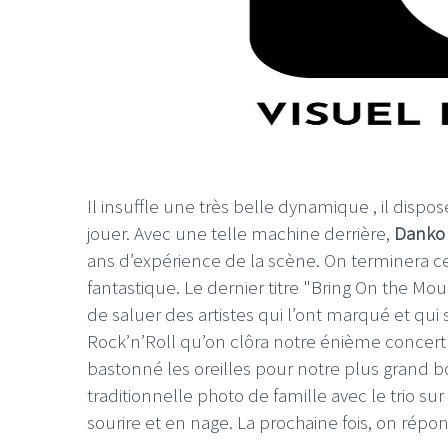
Il insuffle une très belle dynamique , il disp
jouer. Avec une telle machine derrière,
Danko
ans d’expérience de la scène. On terminera c
fantastique. Le dernier titre "Bring On the M
de saluer des artistes qui l’ont marqué et q
Rock’n’Roll qu’on clôra notre énième concert
bastonné les oreilles pour notre plus grand b
traditionnelle photo de famille avec le trio su
sourire et en nage. La prochaine fois, on répo