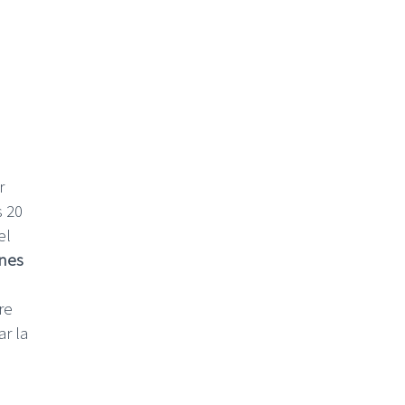
r
s 20
el
nes
re
r la