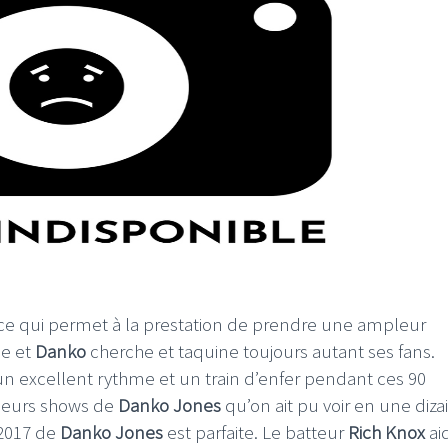
e qui permet à la prestation de prendre une ampleur
le et
Danko
cherche et taquine toujours autant ses fans.
n excellent rythme et un train d’enfer pendant ces 90
lleurs shows de
Danko Jones
qu’on ait pu voir en une diza
 2017 de
Danko Jones
est parfaite. Le batteur
Rich Knox
ai