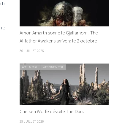
rte
 ne
Amon Amarth sonne le Gjallarhorn : The
Allfather Awakens arrivera le 2 octobre
30 JUILLET 2026
ACTU METAL
WEBZINE METAL
Chelsea Wolfe dévoile The Dark
29 JUILLET 2026