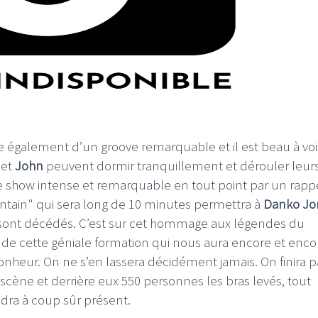
ose également d’un groove remarquable et il est beau à voi
et
John
peuvent dormir tranquillement et dérouler leur
e show intense et remarquable en tout point par un rapp
ountain" qui sera long de 10 minutes permettra à
Danko Jo
ui sont décédés. C’est sur cet hommage aux légendes du
 de cette géniale formation qui nous aura encore et enco
onheur. On ne s’en lassera décidément jamais. On finira pa
r scène et derrière eux 550 personnes les bras levés, tout
ndra à coup sûr présent.