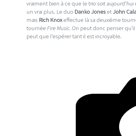
vraiment bien à ce que le trio soit aujourd’hu
un vrai plus. Le duo
Danko Jones
et
John Cal
mais
Rich Knox
effectue là sa deuxième tournée
tournée
Fire Music
. On peut donc penser qu’i
peut que l’espérer tant il est incroyable.