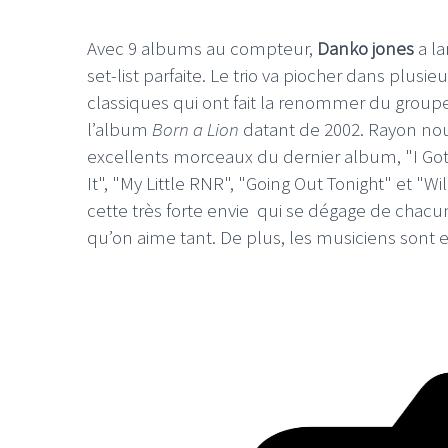
Avec 9 albums au compteur,
Danko jones
a la
set-list parfaite. Le trio va piocher dans plus
classiques qui ont fait la renommer du groupe a
l’album
Born a Lion
datant de 2002. Rayon nouv
excellents morceaux du dernier album, "I Got
It", "My Little RNR", "Going Out Tonight" et "Wi
cette très forte envie qui se dégage de chacu
qu’on aime tant. De plus, les musiciens sont