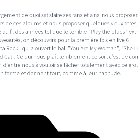
rgement de quoi satisfaire ses fans et ainsi nous propose
ieurs de ces albums et nous proposer quelques vieux titres
u fil des années tel que le terrible "Play the blues" extr
eautés, on découvrira pour la première fois en live 6
ta Rock" qui a ouvert le bal, "You Are My Woman", "She L
ld Cat". Ce qui nous plaît terriblement ce soir, c’est de co
n d’entre nous à vouloir se lâcher totalement avec ce gr
 en forme et donnent tout, comme à leur habitude.