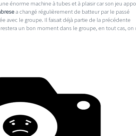
i une énorme machine à tubes et à plaisir car son jeu appo
abrese
a changé régulièrement de batteur par le passé
 avec le groupe. Il faisait déjà partie de la précédente
l restera un bon moment dans le groupe, en tout cas, on