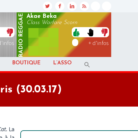
REGGAE
Akae Beka
Class Warfare Scorn
RADIO
d'infos
+ d'infos
BOUTIQUE
L’ASSO
s (30.03.17)
Cat
. La
e à la