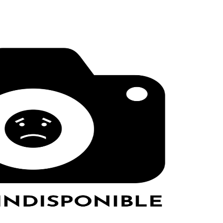
LE GROS RIFFIFI
IFFIFI –
LE GROS RIFFIFI – Surfin
iffifi 2025 !!!
The Covers !!!