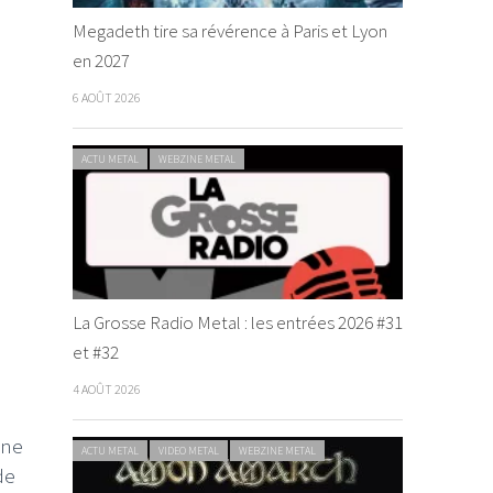
Megadeth tire sa révérence à Paris et Lyon
en 2027
6 AOÛT 2026
ACTU METAL
WEBZINE METAL
La Grosse Radio Metal : les entrées 2026 #31
et #32
4 AOÛT 2026
ine
ACTU METAL
VIDEO METAL
WEBZINE METAL
de