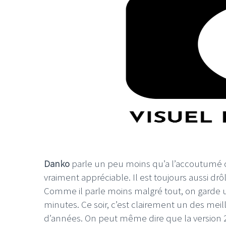
Danko
parle un peu moins qu’a l’accoutumé c
vraiment appréciable. Il est toujours aussi drô
Comme il parle moins malgré tout, on garde u
minutes. Ce soir, c’est clairement un des mei
d’années. On peut même dire que la version