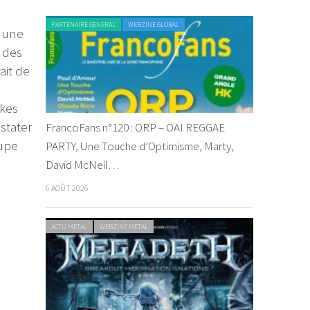
PARTENAIRE GENERAL
WEBZINE GLOBAL
r une
, des
ait de
ikes
nstater
FrancoFans n°120 : ORP – OAI REGGAE
oupe
PARTY, Une Touche d’Optimisme, Marty,
David McNeil…
6 AOÛT 2026
ACTU METAL
WEBZINE METAL