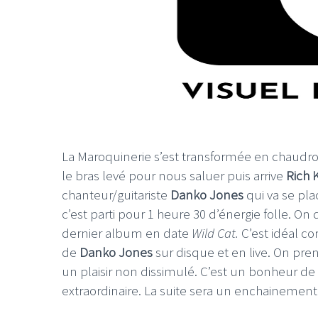
La Maroquinerie s’est transformée en chaudron
le bras levé pour nous saluer puis arrive
Rich 
chanteur/guitariste
Danko Jones
qui va se pla
c’est parti pour 1 heure 30 d’énergie folle. On
dernier album en date
Wild Cat.
C’est idéal c
de
Danko Jones
sur disque et en live. On pre
un plaisir non dissimulé. C’est un bonheur de l
extraordinaire. La suite sera un enchainement