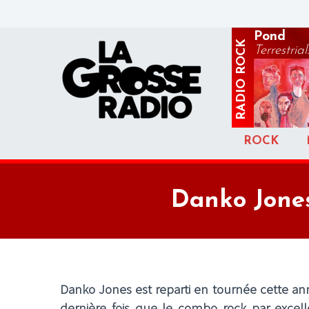
Pond
ROCK
Terrestrial
RADIO
ROCK
Danko Jones
Danko Jones
est reparti en tournée cette a
dernière fois que le combo rock par excelle