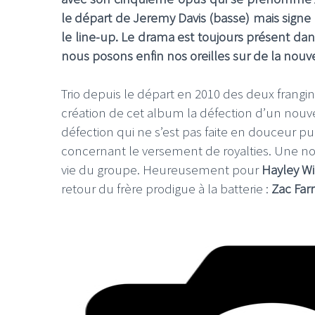
le départ de Jeremy Davis (basse) mais signe 
le line-up. Le drama est toujours présent dan
nous posons enfin nos oreilles sur de la nouv
Trio depuis le départ en 2010 des deux frangi
création de cet album la défection d’un no
défection qui ne s’est pas faite en douceur pu
concernant le versement de royalties. Une nouv
vie du groupe. Heureusement pour
Hayley Wi
retour du frère prodigue à la batterie :
Zac Far