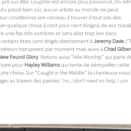
 pris sur
After Laughter
est encore plus prononcé. On ret
du passé bien sûr, aucun artiste au monde ne peut
diteur conditionne son cerveau à trouver à tout prix des
ser quelque chose à cent pour cent éloigné de son travai
 une fois très sombres et sans aller trop loin dans
certains titres sont dirigés directement à
Jeremy Davis
(“T
trahison transpirent par moment mais aussi à
Chad Gilber
New Found Glory
. Notons aussi “Idle Worship” qui parle d
utoire pour
Hayley Williams
qui tente de démystifier cette
utre chose. Sur “Caught in the Middle” la chanteuse nous
iger au travers des paroles
“no, I don’t need no help, I can