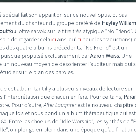
 spécial fait son apparition sur ce nouvel opus. Et pas
implement du chanteur du groupe préféré de
Hayley Willia
outYou
, offre sa voix sur le titre très atypique “No Friend”.
 soin de regarder cela
ici
ainsi qu’
ici
pour les traductions) 
tres des quatre albums précédents. “No Friend” est un
e puisque propulsé exclusivement par
Aaron Weiss
. Une
e un nouveau moyen de désorienter l’auditeur mais qui 
tudier sur le plan des paroles.
tre de cet album tant il y a plusieurs niveaux de lecture sur
 l’interprétation que chacun en fera. Pour certains,
Para
tre. Pour d’autre,
After Laughter
est le nouveau chapitre
haque fois et nous pond un album thérapeutique qui es
80. Entre les choeurs de “Idle Worship”, les synthés de “
iddle”, on plonge en plein dans une époque qu’au final un