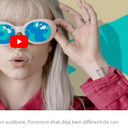
on auditoire,
Paramore
était déjà bien différent de son