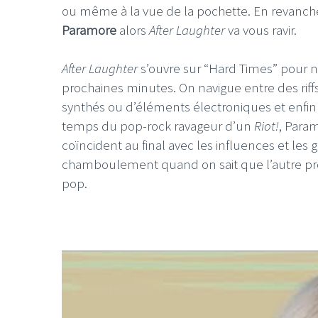
ou même à la vue de la pochette. En revanche
Paramore
alors
After Laughter
va vous ravir.
After Laughter
s’ouvre sur “Hard Times” pour 
prochaines minutes. On navigue entre des riffs
LE GROS RIFFIFI
LE GROS RIFF
synthés ou d’éléments électroniques et enfin u
temps du pop-rock ravageur d’un
Riot!
, Para
LE GROS RIFFIFI –
LE GR
coïncident au final avec les influences et les
Christmas Riffifi 2025 !!!
The Co
chamboulement quand on sait que l’autre pr
pop.