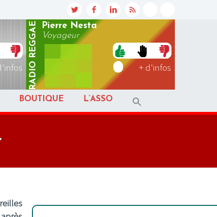
REGGAE
Pierre Nesta
Voyageur
RADIO
d'infos
+ d'infos
BOUTIQUE
L’ASSO
r
eilles
 après