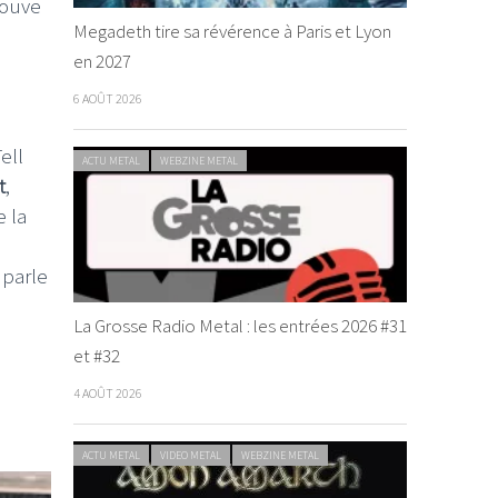
rouve
Megadeth tire sa révérence à Paris et Lyon
en 2027
l
6 AOÛT 2026
ell
ACTU METAL
WEBZINE METAL
t
,
e la
 parle
La Grosse Radio Metal : les entrées 2026 #31
et #32
4 AOÛT 2026
ACTU METAL
VIDEO METAL
WEBZINE METAL