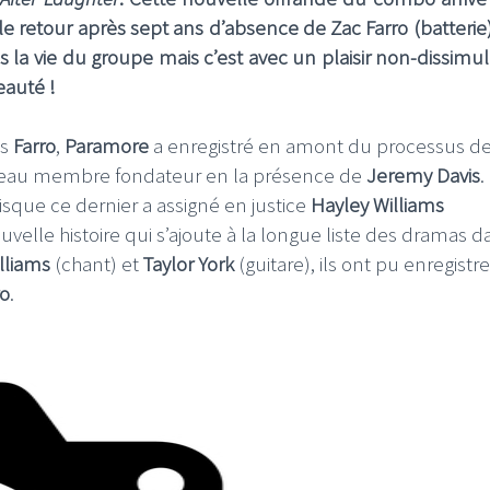
le retour après sept ans d’absence de Zac Farro (batterie
s la vie du groupe mais c’est avec un plaisir non-dissimu
eauté !
ns
Farro
,
Paramore
a enregistré en amont du processus d
uveau membre fondateur en la présence de
Jeremy Davis
.
isque ce dernier a assigné en justice
Hayley Williams
elle histoire qui s’ajoute à la longue liste des dramas d
lliams
(chant) et
Taylor York
(guitare), ils ont pu enregistre
ro
.