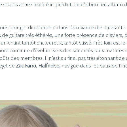
 si vous aimez le côté imprédictible d’album en album 
nous plonger directement dans l’ambiance des quarante
 de guitare très éthérés, une forte présence de claviers, 
IFI
LE GROS RIFFIFI
n chant tantôt chaleureux, tantôt cassé. Très loin est le
more continue d’évoluer vers des sonorités plus matures 
OS RIFFIFI – Surfin’
LE GROS RIFFIFI –
 goûts des membres. Il n’est au final pas très étonnant de 
vers !!!
Littératurock !!!
ojet de
Zac Farro
,
Halfnoise
, navigue dans les eaux de l’in