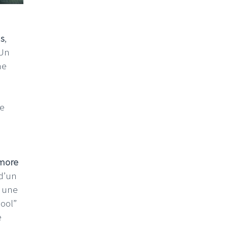
ms
,
 Un
ne
se
more
 d’un
t une
Pool”
e