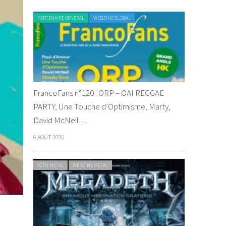
PARTENAIRE GENERAL
WEBZINE GLOBAL
FrancoFans n°120 : ORP – OAI REGGAE
PARTY, Une Touche d’Optimisme, Marty,
David McNeil…
6 AOÛT 2026
ACTU METAL
WEBZINE METAL