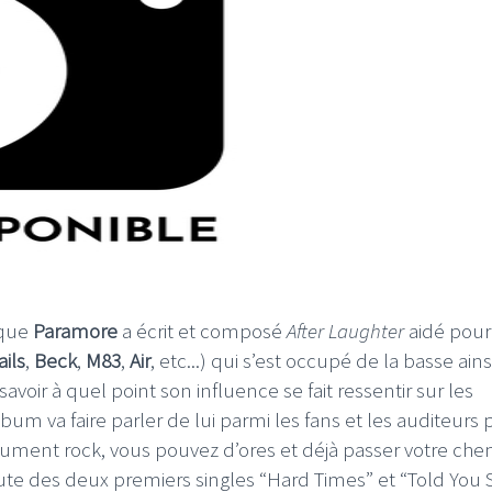
 que
Paramore
a écrit et composé
After Laughter
aidé pour
ils
,
Beck
,
M83
,
Air
, etc...) qui s’est occupé de la basse ain
savoir à quel point son influence se fait ressentir sur les
lbum va faire parler de lui parmi les fans et les auditeurs 
olument rock, vous pouvez d’ores et déjà passer votre ch
e des deux premiers singles “Hard Times” et “Told You S