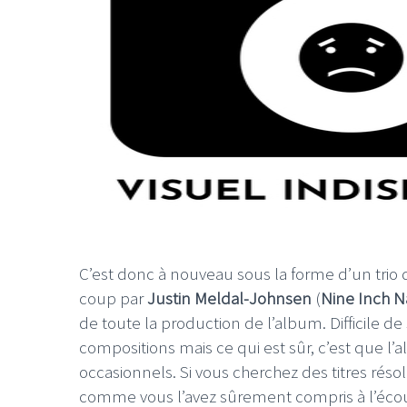
C’est donc à nouveau sous la forme d’un trio
coup par
Justin Meldal-Johnsen
(
Nine Inch Na
de toute la production de l’album. Difficile de 
compositions mais ce qui est sûr, c’est que l’a
occasionnels. Si vous cherchez des titres rés
comme vous l’avez sûrement compris à l’écout