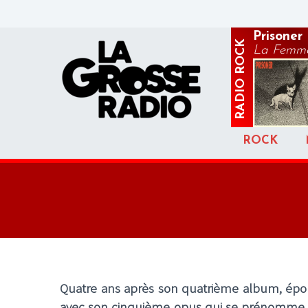
Prisoner
ROCK
La Femme 
RADIO
ROCK
Quatre ans après son quatrième album, épon
avec son cinquième opus qui se prénomm