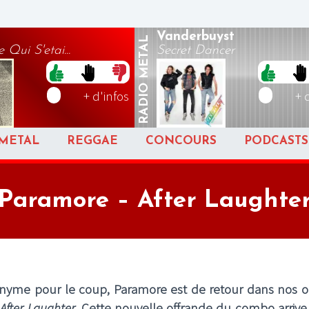
Vanderbuyst
METAL
Qui S'etai...
Secret Dancer
RADIO
+ d'infos
+ 
METAL
REGGAE
CONCOURS
PODCASTS
Paramore – After Laughte
yme pour le coup, Paramore est de retour dans nos or
e
After Laughter
. Cette nouvelle offrande du combo arrive