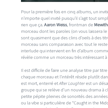
Pour la première fois en cinq albums, un invité
n’importe quel invité puisqu’il s’agit tout s
rien que ça.
Aaron Weiss
, frontman de
Mewith
morceau dont les paroles (on vous laissera le
sont quasiment que des clins d’oeils à des ti
morceau sans comparaison avec tout le rest
interlude qui intervient en fin d’album comm
révèle comme un morceau très intéressant à é
Il est difficile de faire une analyse titre par ti
chaque morceau et l’intérêt réside plutôt dans
est mort, enterré et
After Laughter
est un désas
groupe qui se relève d’un nouveau drama à c
petite pépite pleines de sonorités des années 
ou la vibe si particulière de “Caught in the M