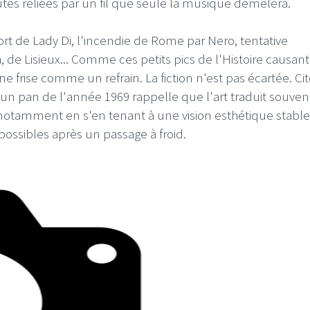
utes reliées par un fil que seule la musique démêlera.
ort de Lady Di, l'incendie de Rome par Nero, tentative
a, de Lisieux... Comme ces petits pics de l'Histoire causant
e frise comme un refrain. La fiction n'est pas écartée. Cit
n pan de l'année 1969 rappelle que l'art traduit souven
 notamment en s'en tenant à une vision esthétique stable
possibles après un passage à froid.