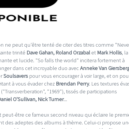
n ne peut qu'être tenté de citer des titres comme "Neve
ainte trinité
Dave Gahan, Roland Orzabal
et
Mark Hollis
, la
ante et lucide. "So falls the world" incitera fortement à
onger dans cet incroyable duo avec
Anneke Van Giersber
er
Soulsavers
pour vous encourager à voir large, et on pour
vitant à vous évader chez
Brendan Perry
. Les textures év
Transverberation", "1969"), tissés de participations
aniel O’Sullivan, Nick Turner
...
est peut-être ce fameux second niveau qui éclaire le premi
ont des adeptes des albums à thème. Celui-ci propose un