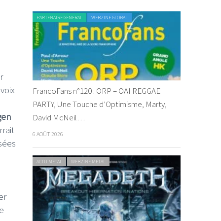
PARTENAIRE GENERAL
WEBZINE GLOBAL
r
 voix
FrancoFans n°120 : ORP – OAI REGGAE
PARTY, Une Touche d’Optimisme, Marty,
gen
David McNeil…
rait
6 AOÛT 2026
asées
ACTU METAL
WEBZINE METAL
er
e