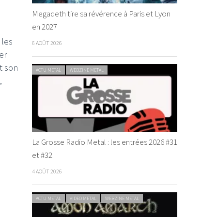
Megadeth tire sa révérence à Paris et Lyon
en 2027
 les
6 AOÛT 2026
er
t son
ACTU METAL
WEBZINE METAL
,
La Grosse Radio Metal : les entrées 2026 #31
et #32
4 AOÛT 2026
ACTU METAL
VIDEO METAL
WEBZINE METAL