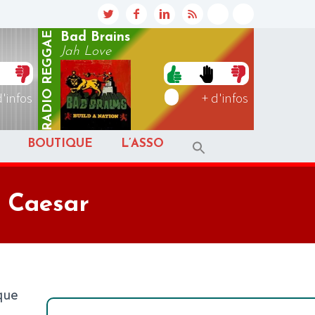
REGGAE
Bad Brains
Jah Love
RADIO
d'infos
+ d'infos
BOUTIQUE
L’ASSO
s Caesar
 que