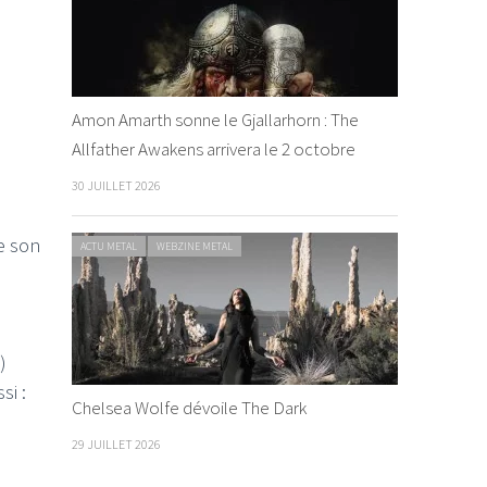
Amon Amarth sonne le Gjallarhorn : The
Allfather Awakens arrivera le 2 octobre
30 JUILLET 2026
e son
ACTU METAL
WEBZINE METAL
)
si :
Chelsea Wolfe dévoile The Dark
29 JUILLET 2026