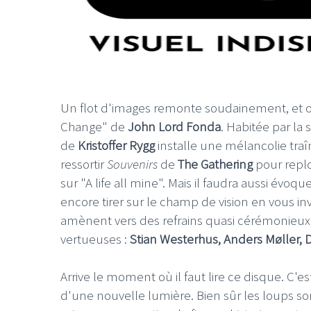
Un flot d'images remonte soudainement, et o
Change" de
John Lord Fonda
. Habitée par la s
de
Kristoffer Rygg
installe une mélancolie traîn
ressortir
Souvenirs
de
The Gathering
pour repl
sur "A life all mine". Mais il faudra aussi évoqu
encore tirer sur le champ de vision en vous in
amènent vers des refrains quasi cérémonieux ("
vertueuses :
Stian Westerhus, Anders Møller, D
Arrive le moment où il faut lire ce disque. C'
d'une nouvelle lumière. Bien sûr les loups s