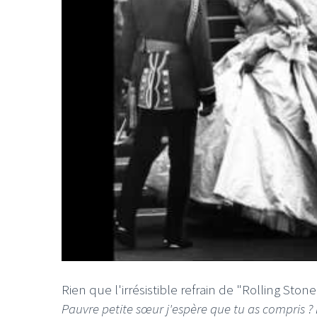
Rien que l'irrésistible refrain de "Rolling Ston
Pauvre petite sœur j'espère que tu as compris ?