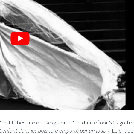
e" est tubesque et... sexy, sorti d'un dancefloor 80's gothiq
 L'enfant dans les bois sera emporté par un loup
». Le chap