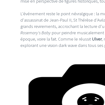
mise en perspective de figures historiques, to
L'événement reste le point névralgique : la m
d'assassinat de Jean-Paul II, St Thérèse d'Avil
grands revirements, accrochant la lecture d'un
Rosemary's Baby
pour peindre musicalement u
époque, voire la fait. Comme le réussit
Ulver
,
explorant une vision dark wave dans tous ses 