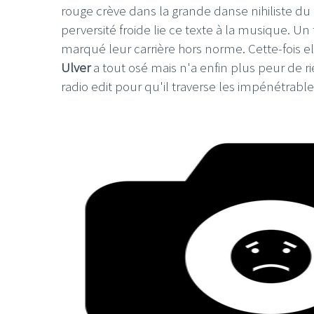
rouge crève dans la grande danse nihiliste d
perversité froide lie ce texte à la musique. Un 
marqué leur carrière hors norme. Cette-fois 
Ulver
a tout osé mais n'a enfin plus peur de r
radio edit pour qu'il traverse les impénétrabl
LE GROS RIFFIF
LE GRO
Christm