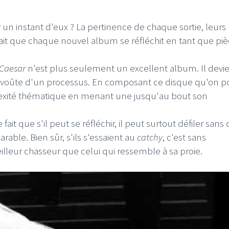
n instant d'eux ? La pertinence de chaque sortie, leurs
fait que chaque nouvel album se réfléchit en tant que pi
s Caesar
n'est plus seulement un excellent album. Il devi
 voûte d'un processus. En composant ce disque qu'on po
lexité thématique en menant une jusqu'au bout son
fait que s'il peut se réfléchir, il peut surtout défiler sans
able. Bien sûr, s'ils s'essaient au
catchy
, c'est sans
eilleur chasseur que celui qui ressemble à sa proie.