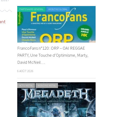
PARTENAIRE GENERAL
WEBZINE GLOBAL
ant
FrancoFans n°120 : ORP – OAI REGGAE
PARTY, Une Touche d’Optimisme, Marty,
David McNeil…
6 AOÛT 2026
ACTU METAL
WEBZINE METAL