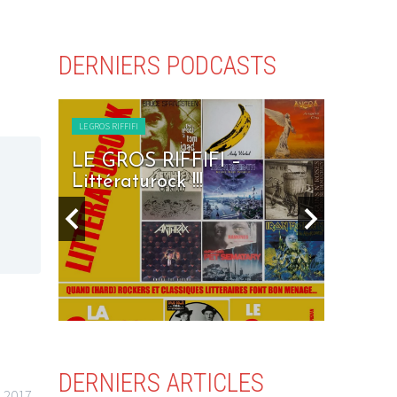
DERNIERS PODCASTS
LE GROS RIFFIFI
FFIFI –
LE GROS RIFFIFI – Seven
 !!!
Days To Rock !!!
DERNIERS ARTICLES
n 2017