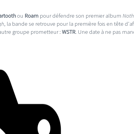
artooth
ou
Roam
pour défendre son premier album
Noth
gh
, la bande se retrouve pour la première fois en tête d'af
autre groupe prometteur :
WSTR
. Une date à ne pas man