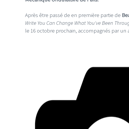
Après être passé de en première partie de
Be
Write You Can Change What You've Been Throu
le 16 octobre prochain, accompagnés par un 