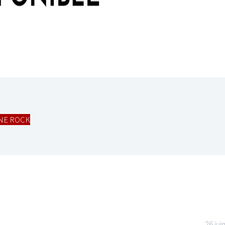
LE GROS RIFFIFI
LE GROS RIFFIFI
LE GROS RIFFIFI – Surfin’
LE GROS RI
The Covers !!!
Littératurock
NE ROCK
26 jui