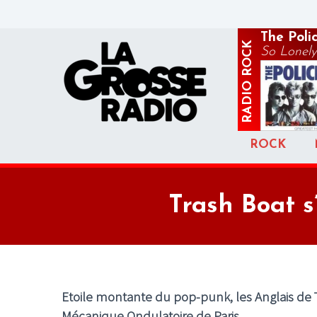
The Poli
ROCK
So Lonely
RADIO
ROCK
Trash Boat s
Etoile montante du pop-punk, les Anglais de
Mécanique Ondulatoire
de Paris.