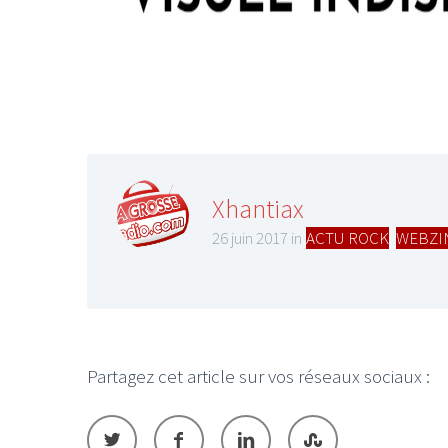
LE GROS RIFFIFI
LE GROS RIFFIFI –
Xhantiax
Christmas Riffifi 2025 !!!
26 juin 2017 in
ACTU ROCK
,
WEBZI
Partagez cet article sur vos réseaux sociaux :