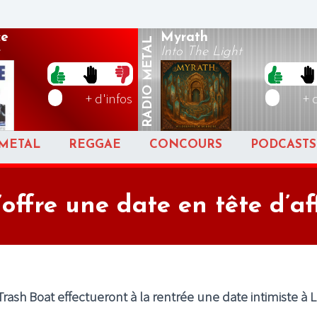
ce
Myrath
METAL
Into The Light
RADIO
+ d'infos
+ 
METAL
REGGAE
CONCOURS
PODCASTS
’offre une date en tête d’af
Trash Boat
effectueront à la rentrée une date intimiste à
L