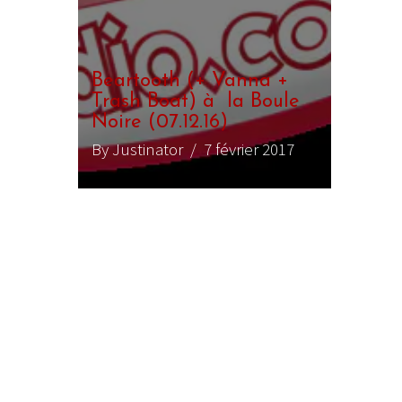
Beartooth (+ Vanna +
Trash Boat) à la Boule
Noire (07.12.16)
By Justinator
/ 7 février 2017