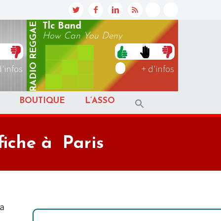
REGGAE
Tlc Band
How Can You Deny
RADIO
d'infos
+ d'infos
BOUTIQUE
L’ASSO
fiche à Paris
a