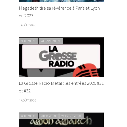
Megadeth tire sa révérence à Paris et Lyon
en 2027
6 AOÛT 2026
ACTU METAL
WEBZINE METAL
La Grosse Radio Metal : les entrées 2026 #31
et #32
4 AOÛT 2026
ACTU METAL
VIDEO METAL
WEBZINE METAL