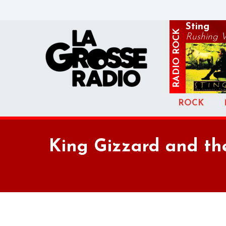
Sting
ROCK
Rushing 
RADIO
ROCK
King Gizzard and th