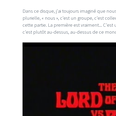
Dans ce disque, j'ai toujours imaginé que nous
plurielle, « nous », c'est un groupe, c'est colle
cette partie. La première est vraiment... C'est u
c'est plutôt au-dessus, au-dessus de ce mond