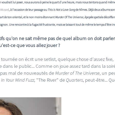
l'on voudrait lui poser, nous aurons à peine le quart d'une heure, mais nous tentons quand même
 Wizard
, à l'occasion de leur passage au
This Is Not a Love Song
de Nîmes. Déjà deux albums sont
art de ton oriental, et le non moins étonnant
Murder Of The Universe
, épopée spatiale décoiffan
ognon. Une rencontre à la fugacité frustrante, mais se laissant tout de même le temps d'être ins
ifs qu'on ne sait même pas de quel album on doit parler
u'est-ce que vous allez jouer ?
ournée on écrit une setlist, quelque chose d'assez fixe,
 dans le public... Comme on joue assez tard dans la soir
 pas mal de nouveautés de
Murder of The Universe
, un pe
 In Your Mind Fuzz
, "The River" de
Quarters
, peut-être... Q