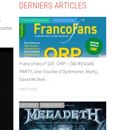
DERNIERS ARTICLES
s
PARTENAIRE GENERAL
WEBZINE GLOBAL
partie
FrancoFans n°120 : ORP – OAI REGGAE
PARTY, Une Touche d’Optimisme, Marty,
David McNeil…
6 AOÛT 2026
ACTU METAL
WEBZINE METAL