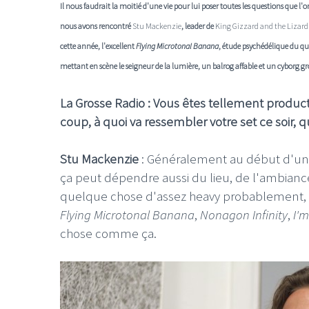
Il nous faudrait la moitié d'une vie pour lui poser toutes les questions que 
nous avons rencontré
Stu Mackenzie
, leader de
King Gizzard and the Lizard
cette année, l'excellent
Flying Microtonal Banana
, étude psychédélique du qu
mettant en scène le seigneur de la lumière, un balrog affable et un cyborg gr
La Grosse Radio : Vous êtes tellement product
coup, à quoi va ressembler votre set ce soir, q
Stu Mackenzie
: Généralement au début d'un t
ça peut dépendre aussi du lieu, de l'ambiance
quelque chose d'assez heavy probablement,
Flying Microtonal Banana
,
Nonagon Infinity
,
I'm
chose comme ça.