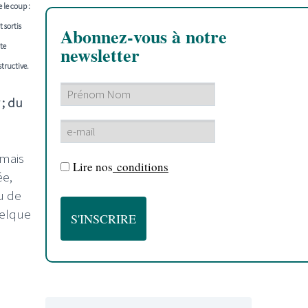
 le coup :
 sortis
Abonnez-vous à notre
te
newsletter
tructive.
 ; du
 mais
Lire nos
conditions
ée,
u de
uelque