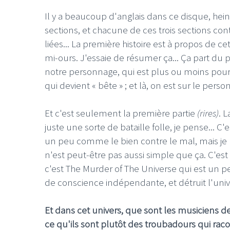
Il y a beaucoup d'anglais dans ce disque, hei
sections, et chacune de ces trois sections conti
liées... La première histoire est à propos de c
mi-ours. J'essaie de résumer ça... Ça part du 
notre personnage, qui est plus ou moins poursu
qui devient « bête » ; et là, on est sur le pers
LE GROS RIFFIFI
LE GROS RIFFIF
LE GROS RIFFIFI –
LE GRO
Et c'est seulement la première partie
(rires)
. 
Christmas Riffifi 2025 !!!
The Cov
juste une sorte de bataille folle, je pense...
un peu comme le bien contre le mal, mais je p
n'est peut-être pas aussi simple que ça. C'est
c'est The Murder of The Universe qui est un 
de conscience indépendante, et détruit l'uni
Et dans cet univers, que sont les musiciens de
ce qu'ils sont plutôt des troubadours qui racon