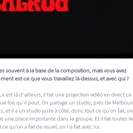
 es souvent à la base de la composition, mais vous avez
ent est-ce que vous travaillez là-dessus, et avec qui ?
, il est là d'ailleurs, il fait une projection vidéo en direct ce s
e fois qu'il peut. On partage un studio, près de Melbour
 et il a un studio juste à côté, donc tout ce qu'on fait, on
is une place importante dans le groupe. Et il fait toutes l
 qu'on a fait de visuel, on l'a fait avec lui.