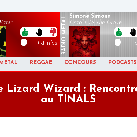
Simone Simons
METAL
Water
Cradle To The Grave...
RADIO
+ d'infos
+ 
METAL
REGGAE
CONCOURS
PODCASTS
e Lizard Wizard : Rencontr
au TINALS