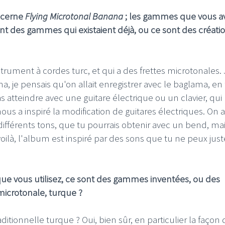
ncerne
Flying Microtonal Banana
; les gammes que vous a
nt des gammes qui existaient déjà, ou ce sont des créati
rument à cordes turc, et qui a des frettes microtonales. J
je pensais qu'on allait enregistrer avec le baglama, en f
s atteindre avec une guitare électrique ou un clavier, qui
nous a inspiré la modification de guitares électriques. On a
différents tons, que tu pourrais obtenir avec un bend, ma
voilà, l'album est inspiré par des sons que tu ne peux jus
ue vous utilisez, ce sont des gammes inventées, ou des
icrotonale, turque ?
aditionnelle turque ? Oui, bien sûr, en particulier la façon