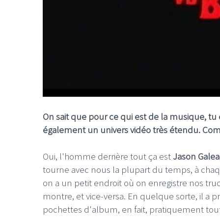
On sait que pour ce qui est de la musique, tu
également un univers vidéo très étendu. Comm
Oui, l'homme derrière tout ça est
Jason Galea
tourne avec nous la plupart du temps, à chaqu
on a un petit endroit où on enregistre nos trucs,
montre, et vice-versa. En quelque sorte, il a pr
pochettes d'album, en fait, pratiquement tout ce