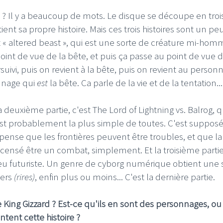
n ? Il y a beaucoup de mots. Le disque se découpe en troi
ent sa propre histoire. Mais ces trois histoires sont un pe
et « altered beast », qui est une sorte de créature mi-hom
point de vue de la bête, et puis ça passe au point de vue 
ivi, puis on revient à la bête, puis on revient au person
onnage qui
est
la bête. Ca parle de la vie et de la tentation...
I
LE GROS RIFFIFI
S RIFFIFI – Surfin’
LE GROS RIFFIFI –
La deuxième partie, c'est The Lord of Lightning vs. Balrog, q
ers !!!
Littératurock !!!
 C'est probablement la plus simple de toutes. C'est supposé
ense que les frontières peuvent être troubles, et que la 
 censé être un combat, simplement. Et la troisième partie
peu futuriste. Un genre de cyborg numérique obtient une 
vers
(rires)
, enfin plus ou moins... C'est la dernière partie.
 King Gizzard ? Est-ce qu'ils en sont des personnages, ou 
tent cette histoire ?