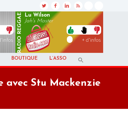
REGGAE
Lu Wilson
Jah's Master
RADIO
d'infos
+ d'infos
BOUTIQUE
L’ASSO
e avec Stu Mackenzie