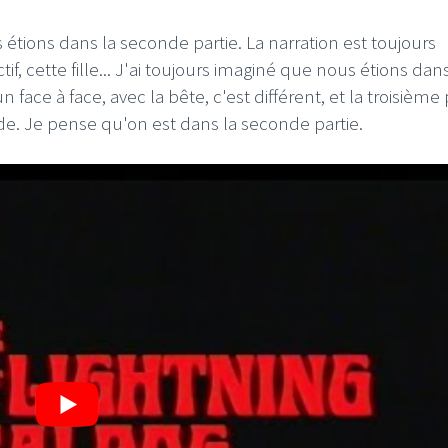
 étions dans la seconde partie. La narration est toujours
ctif, cette fille... J'ai toujours imaginé que nous étions dan
n face à face, avec la bête, c'est différent, et la troisième 
e. Je pense qu'on est dans la seconde partie.