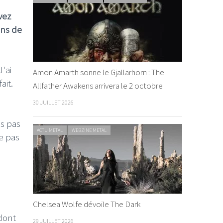
vez
ons de
'ai
Amon Amarth sonne le Gjallarhorn : The
ait.
Allfather Awakens arrivera le 2 octobre
30 JUILLET 2026
is pas
ACTU METAL
WEBZINE METAL
te pas
Chelsea Wolfe dévoile The Dark
 dont
29 JUILLET 2026