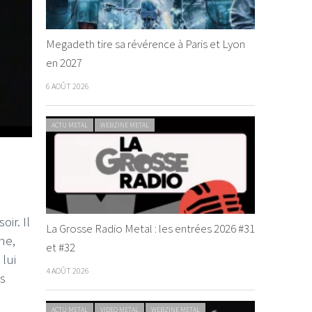
Megadeth tire sa révérence à Paris et Lyon
en 2027
6 AOÛT 2026
ACTU METAL
WEBZINE METAL
oir. Il
La Grosse Radio Metal : les entrées 2026 #31
ne,
et #32
 lui
4 AOÛT 2026
es
ACTU METAL
VIDEO METAL
WEBZINE METAL