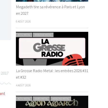
Megadeth tire sa révérence à Paris et Lyon
en 2027
6 AOÛT 2026
ACTU METAL
WEBZINE METAL
La Grosse Radio Metal : les entrées 2026 #31
t 2017
et #32
4 AOÛT 2026
ant
ACTU METAL
VIDEO METAL
WEBZINE METAL