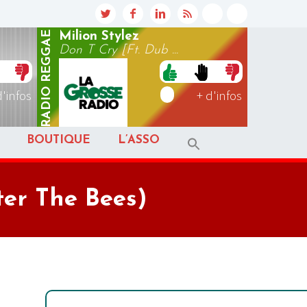
REGGAE
Milion Stylez
Don T Cry [Ft. Dub ...
RADIO
d'infos
+ d'infos
BOUTIQUE
L’ASSO
er The Bees)