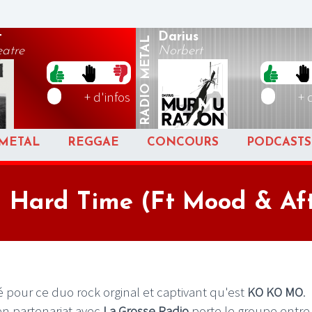
t
Darius
METAL
eatre
Norbert
RADIO
+ d'infos
+ 
METAL
REGGAE
CONCOURS
PODCASTS
Hard Time (Ft Mood & Aft
 pour ce duo rock orginal et captivant qu'est
KO KO MO
.
 en partenariat avec
La Grosse Radio
porte le groupe entre