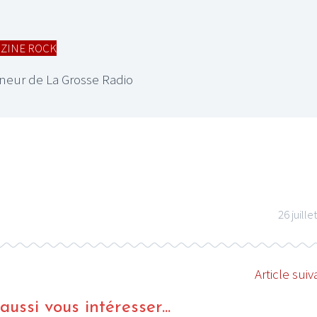
ZINE ROCK
neur de La Grosse Radio
26 juille
Article suiv
ussi vous intéresser...