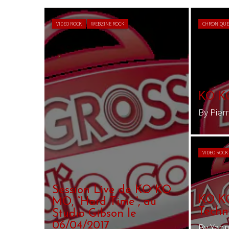
VIDEO ROCK
WEBZINE ROCK
CHRONIQUE
KO KO
By Pier
VIDEO ROCK
Session Live de KO KO
KO K
MO, “Hard Time”, au
Techni
Studio Gibson le
06/04/2017
By Yan