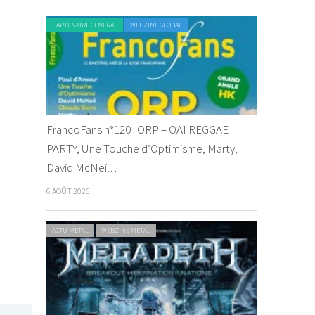
PARTENAIRE GENERAL
WEBZINE GLOBAL
FrancoFans n°120 : ORP – OAI REGGAE
PARTY, Une Touche d’Optimisme, Marty,
David McNeil…
6 AOÛT 2026
ACTU METAL
WEBZINE METAL