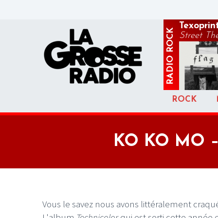
Texoprin
ROCK
Street Th
RADIO
ROCK
KO KO MO – 
Vous le savez nous avons littéralement craqué
L'album
Technicolor
qui est sorti cette année