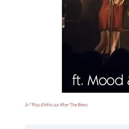
â–º Plus d'infos sur After The Bees