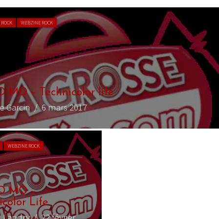
 ROCK
WEBZINE ROCK
 MO – Technicolor life
re Garcin
/ 6 mars 2017
WEBZINE ROCK
O MO –
color Life
n Landry
/ 22 février