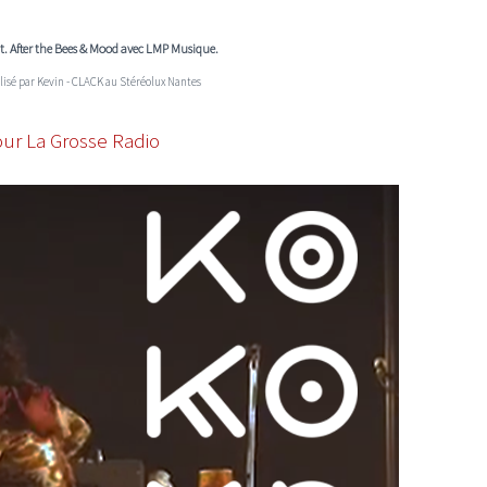
t. After the Bees & Mood avec LMP Musique.
alisé par Kevin - CLACK au
Stéréolux Nantes
our La Grosse Radio
I
LE GROS RIFFIFI
S RIFFIFI – Surfin’
LE GROS RIFFIFI –
ers !!!
Littératurock !!!