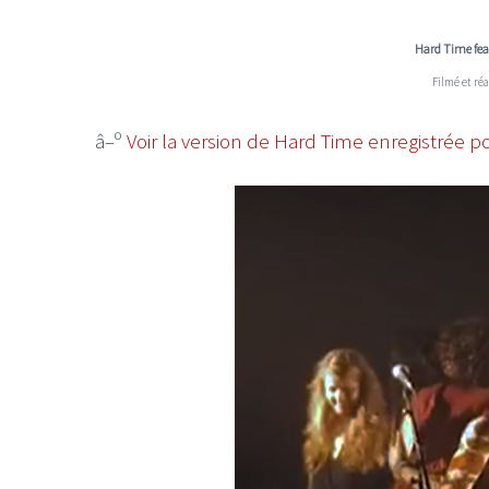
Hard Time fea
Filmé et ré
â–º
Voir la version de Hard Time enregistrée p
LE GROS RIFFIFI
LE GROS RIFFIF
LE GROS RIFFIFI –
LE GRO
Christmas Riffifi 2025 !!!
The Cov