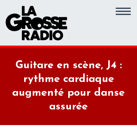
Guitare en scène, J4 :
rythme cardiaque
augmenté pour danse
assurée