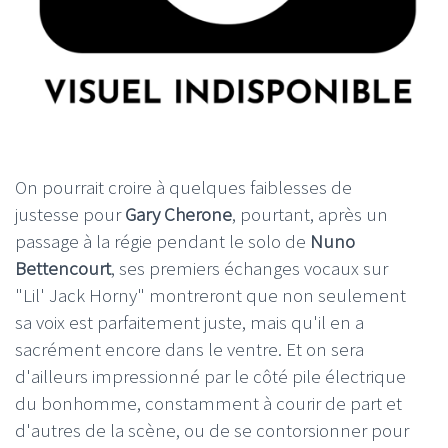
On pourrait croire à quelques faiblesses de
justesse pour
Gary Cherone
, pourtant, après un
passage à la régie pendant le solo de
Nuno
Bettencourt
, ses premiers échanges vocaux sur
"Lil' Jack Horny" montreront que non seulement
sa voix est parfaitement juste, mais qu'il en a
sacrément encore dans le ventre. Et on sera
d'ailleurs impressionné par le côté pile électrique
du bonhomme, constamment à courir de part et
d'autres de la scène, ou de se contorsionner pour