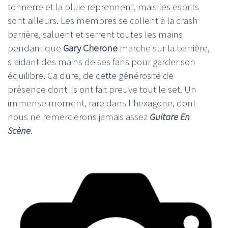
tonnerre et la pluie reprennent, mais les esprits
sont ailleurs. Les membres se collent à la crash
barrière, saluent et serrent toutes les mains
pendant que
Gary Cherone
marche sur la barrière,
s'aidant des mains de ses fans pour garder son
équilibre. Ca dure, de cette générosité de
présence dont ils ont fait preuve tout le set. Un
immense moment, rare dans l'hexagone, dont
nous ne remercierons jamais assez
Guitare En
Scène
.