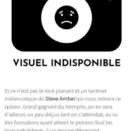
Et ce n'est pas le rock planant et un tantinet
mélancolique de
Steve Amber
qui nous retirera ce
spleen. Grand gagnant du tremplin, on en sera
d'ailleurs un peu déçus tant on s'attendait, au vu
des formations ayant atteint le peloton final les
jours précédents, à un groupe dépassant