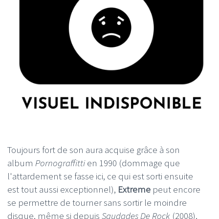
Toujours fort de son aura acquise grâce à son
album
Pornograffitti
en 1990 (dommage que
l'attardement se fasse ici, ce qui est sorti ensuite
est tout aussi exceptionnel),
Extreme
peut encore
se permettre de tourner sans sortir le moindre
disque, même si depuis
Saudades De Rock
(2008),