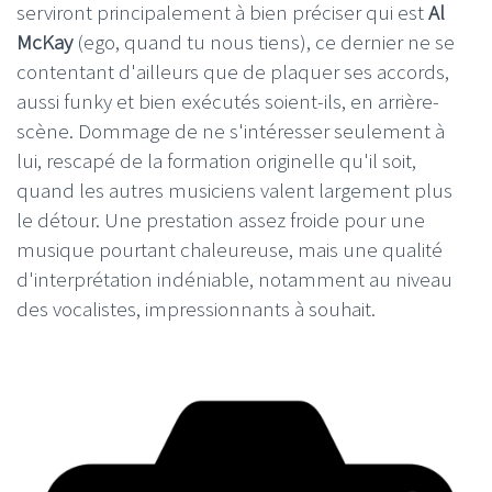
serviront principalement à bien préciser qui est
Al
McKay
(ego, quand tu nous tiens), ce dernier ne se
contentant d'ailleurs que de plaquer ses accords,
aussi funky et bien exécutés soient-ils, en arrière-
scène. Dommage de ne s'intéresser seulement à
lui, rescapé de la formation originelle qu'il soit,
quand les autres musiciens valent largement plus
le détour. Une prestation assez froide pour une
musique pourtant chaleureuse, mais une qualité
d'interprétation indéniable, notamment au niveau
des vocalistes, impressionnants à souhait.