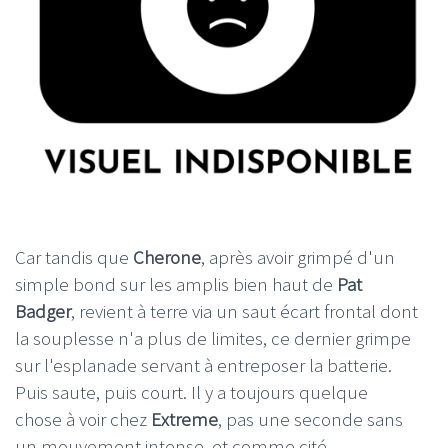
Car tandis que
Cherone
, après avoir grimpé d'un
simple bond sur les amplis bien haut de
Pat
Badger
, revient à terre via un saut écart frontal dont
la souplesse n'a plus de limites, ce dernier grimpe
sur l'esplanade servant à entreposer la batterie.
Puis saute, puis court. Il y a toujours quelque
chose à voir chez
Extreme
, pas une seconde sans
un mouvement intense, et comme cité