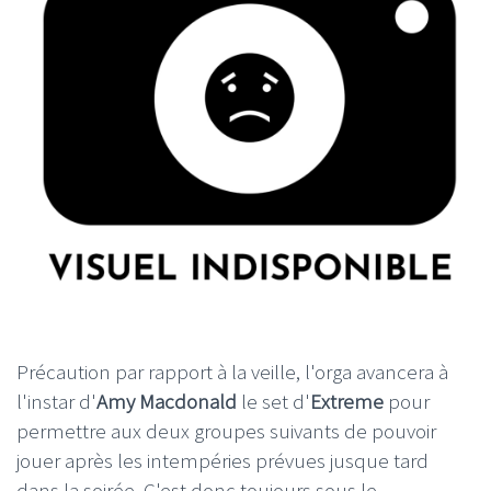
Précaution par rapport à la veille, l'orga avancera à
l'instar d'
Amy Macdonald
le set d'
Extreme
pour
permettre aux deux groupes suivants de pouvoir
jouer après les intempéries prévues jusque tard
dans la soirée. C'est donc toujours sous le