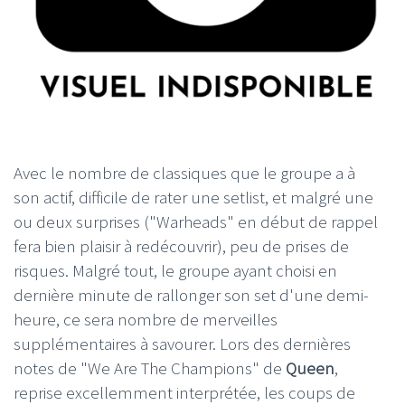
Avec le nombre de classiques que le groupe a à
son actif, difficile de rater une setlist, et malgré une
ou deux surprises ("Warheads" en début de rappel
fera bien plaisir à redécouvrir), peu de prises de
risques. Malgré tout, le groupe ayant choisi en
dernière minute de rallonger son set d'une demi-
heure, ce sera nombre de merveilles
supplémentaires à savourer. Lors des dernières
notes de "We Are The Champions" de
Queen
,
reprise excellemment interprétée, les coups de