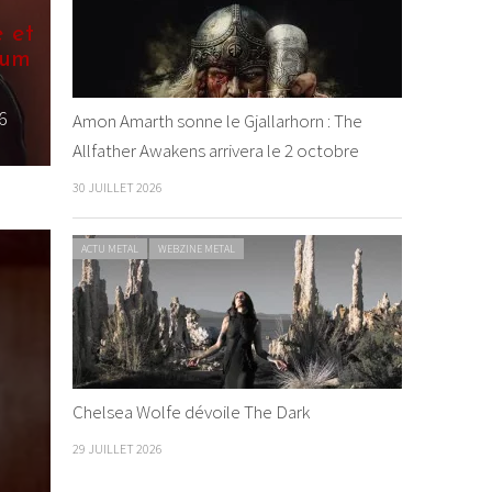
r groupe de
onde
i
/ 5 octobre
Amon Amarth sonne le Gjallarhorn : The
Allfather Awakens arrivera le 2 octobre
30 JUILLET 2026
ACTU METAL
WEBZINE METAL
Chelsea Wolfe dévoile The Dark
29 JUILLET 2026