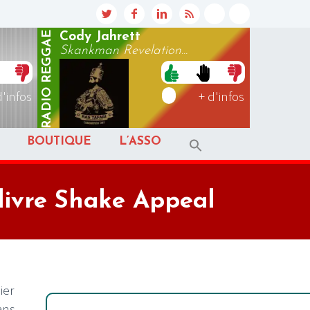
REGGAE
Cody Jahrett
Skankman Revelation...
RADIO
d'infos
+ d'infos
BOUTIQUE
L’ASSO
livre Shake Appeal
ier
ans