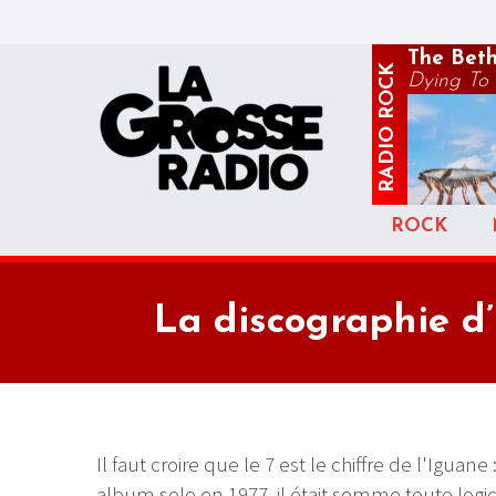
The Beth
ROCK
Dying To 
RADIO
ROCK
La discographie d
Il faut croire que le 7 est le chiffre de l'Igua
album solo en 1977, il était somme toute logi