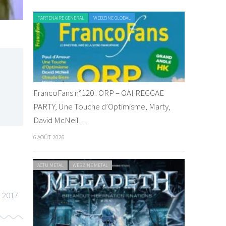
PARTENAIRE GENERAL
WEBZINE GLOBAL
FrancoFans n°120 : ORP – OAI REGGAE
PARTY, Une Touche d’Optimisme, Marty,
David McNeil…
6 AOÛT 2026
ACTU METAL
WEBZINE METAL
 2017