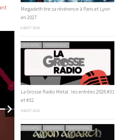
ant
Megadeth tire sa révérence à Paris et Lyon
en 2027
6 AOÛT 2026
ACTU METAL
WEBZINE METAL
La Grosse Radio Metal : les entrées 2026 #31
et #32
4 AOÛT 2026
 ROCK
ACTU METAL
VIDEO METAL
WEBZINE METAL