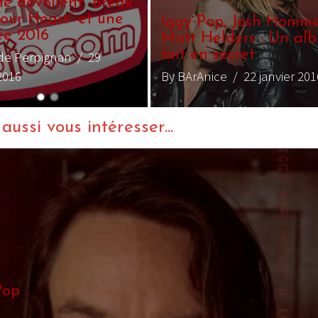
Pourquoi Iggy Pop ne
porte-t-il jamais de T-
Le meilleu
shirt ?
rock du m
et
By Mag Santulli
/ 17 octobre
By Mag Santull
2016
2016
ussi vous intéresser...
Pop