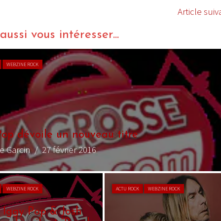
Article suiv
ussi vous intéresser...
ACTU ROCK
WEBZINE ROCK
Iggy Pop: un inédit pour le cinéma
By Mag Santulli
/ 16 janvier 2017
ACTU ROCK
WEBZINE ROCK
ACTU ROCK
WEBZINE