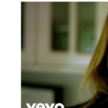
LE GROS RIFFIFI
LE GROS RIFFIF
LE GROS RIFFIFI –
LE GRO
Christmas Riffifi 2025 !!!
The Cov