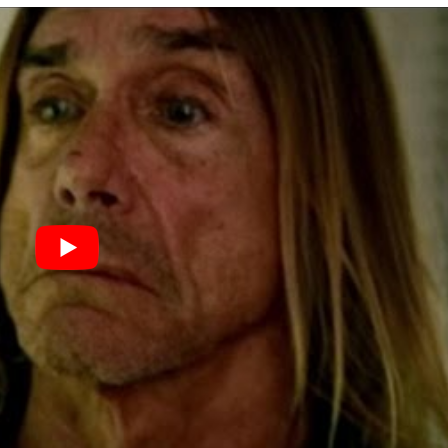
I
LE GROS RIFFIFI
S RIFFIFI – Surfin’
LE GROS RIFFIFI –
ers !!!
Littératurock !!!