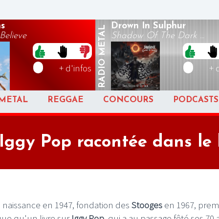
s
Drown In Sulphur
METAL
Believe
Shadow Of The Dark ...
RADIO
+ d'infos
+ 
METAL
REGGAE
CONCOURS
PODCASTS
’Iggy Pop racontée dans le 
ne : naissance en 1947, fondation des
Stooges
en 1967, prem
que qu'un livre sur
Iggy Pop
, qui a au passage fêté ses 70 