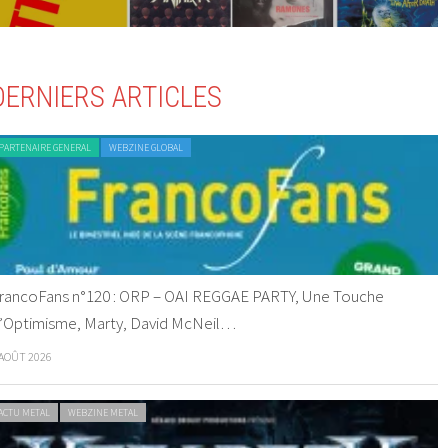
DERNIERS ARTICLES
PARTENAIRE GENERAL
WEBZINE GLOBAL
rancoFans n°120 : ORP – OAI REGGAE PARTY, Une Touche
’Optimisme, Marty, David McNeil…
 AOÛT 2026
ACTU METAL
WEBZINE METAL