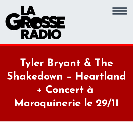
Tyler Bryant & The
Shakedown – Heartland
+ Concert à
Maroquinerie le 29/11