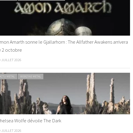
mon Amarth sonne le Gjallarhorn : The Allfather Awakens arrivera
e 2 octobre
0 JUILLET 2026
ACTU METAL
WEBZINE METAL
helsea Wolfe dévoile The Dark
9 JUILLET 2026