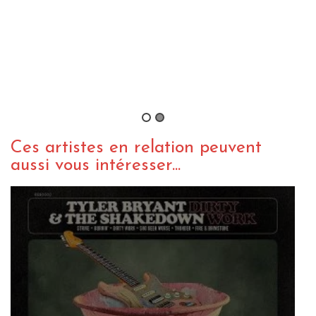
AC/DC (+ Tyler Bryant & The
Shakedown) au Stade Vélodrom
Marseille (13.05.2016)
By Nidhal
/ 30 mai 2016
Ces artistes en relation peuvent
aussi vous intéresser...