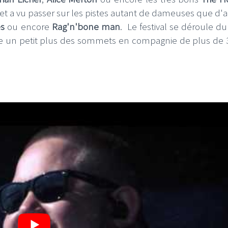
i et a vu passer sur les pistes autant de dameuses que d'a
s
ou encore
Rag'n'bone man
. Le festival se déroule du
e un petit plus des sommets en compagnie de plus de 