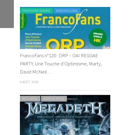
PARTENAIRE GENERAL
WEBZINE GLOBAL
FrancoFans n°120 : ORP – OAI REGGAE
PARTY, Une Touche d’Optimisme, Marty,
David McNeil…
6 AOÛT 2026
ACTU METAL
WEBZINE METAL