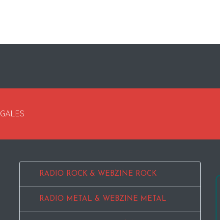
EGALES
RADIO ROCK & WEBZINE ROCK
RADIO METAL & WEBZINE METAL