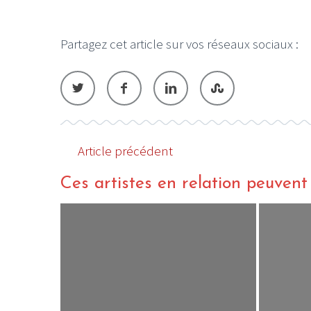
Partagez cet article sur vos réseaux sociaux :
LE GROS RIFFIFI
LE GROS RIFFIF
LE GROS RIFFIFI – Surfin’
LE GRO
!!
The Covers !!!
Littérat
Article précédent
Ces artistes en relation peuvent a