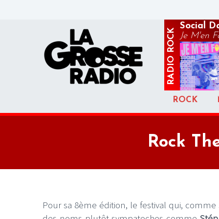
Social D
ROCK
Je M'en F
RADIO
ROCK
Rock The
Pour sa 8ème édition, le festival qui, comme 
des noms plutôt sympatoches comme
Stép