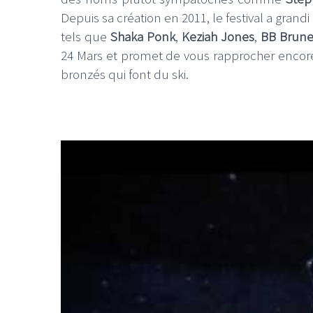
Depuis sa création en 2011, le festival a grand
tels que
Shaka Ponk
,
Keziah Jones
,
BB Brune
24 Mars et promet de vous rapprocher encor
bronzés qui font du ski.