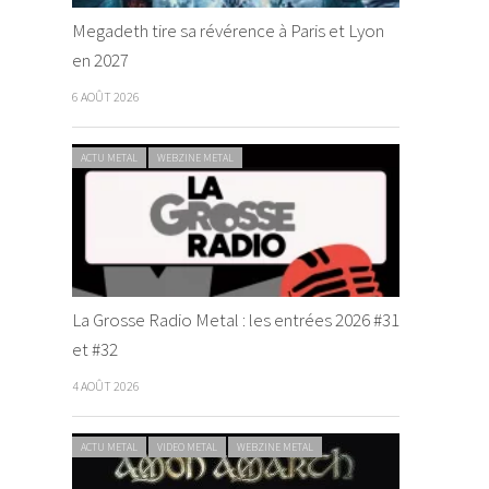
Megadeth tire sa révérence à Paris et Lyon
en 2027
6 AOÛT 2026
ACTU METAL
WEBZINE METAL
La Grosse Radio Metal : les entrées 2026 #31
et #32
4 AOÛT 2026
ACTU METAL
VIDEO METAL
WEBZINE METAL