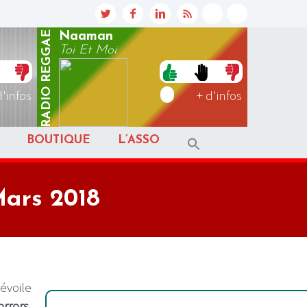
REGGAE
Naaman
Toi Et Moi
RADIO
d'infos
+ d'infos
BOUTIQUE
L’ASSO
Mars 2018
évoile
rrors
.