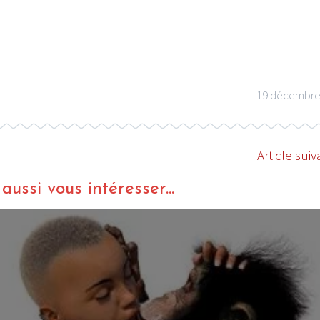
19 décembre
I
LE GROS RIFFIFI
S RIFFIFI –
LE GROS RIFFIFI – S
urock !!!
Days To Rock !!!
Article suiv
ussi vous intéresser...