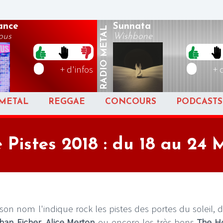
ance
Sunnata
METAL
ous
Wishbone
RADIO
+ d'infos
+ 
METAL
REGGAE
CONCOURS
PODCASTS
 Pistes 2018 : du 18 au 24 
son nom l'indique rock les pistes des portes du soleil, d
han Eicher
,
Alice Merton
ou encore les très bons
The Ho