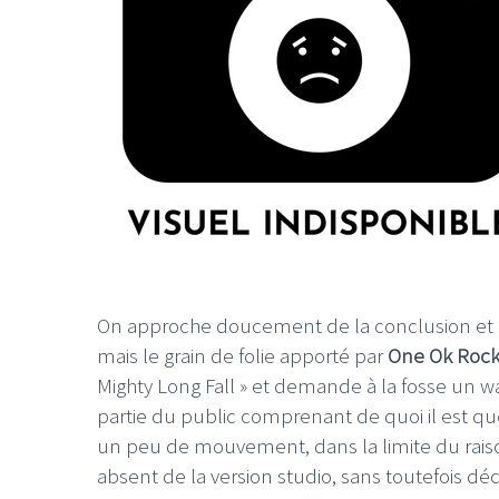
On approche doucement de la conclusion et « T
mais le grain de folie apporté par
One Ok Roc
Mighty Long Fall » et demande à la fosse un wa
partie du public comprenant de quoi il est que
un peu de mouvement, dans la limite du ra
absent de la version studio, sans toutefois d