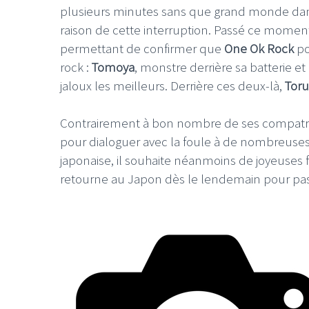
plusieurs minutes sans que grand monde dan
raison de cette interruption. Passé ce momen
permettant de confirmer que
One Ok Rock
po
rock :
Tomoya
, monstre derrière sa batterie et
jaloux les meilleurs. Derrière ces deux-là,
Toru
Contrairement à bon nombre de ses compatr
pour dialoguer avec la foule à de nombreuses
japonaise, il souhaite néanmoins de joyeuses 
retourne au Japon dès le lendemain pour pas