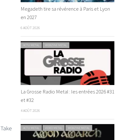
Megadeth tire sa révérence à Paris et Lyon
en 2027
6 AOÛT 2026
ACTU METAL
WEBZINE METAL
La Grosse Radio Metal : les entrées 2026 #31
et #32
4 AOÛT 2026
 Take
ACTU METAL
VIDEO METAL
WEBZINE METAL