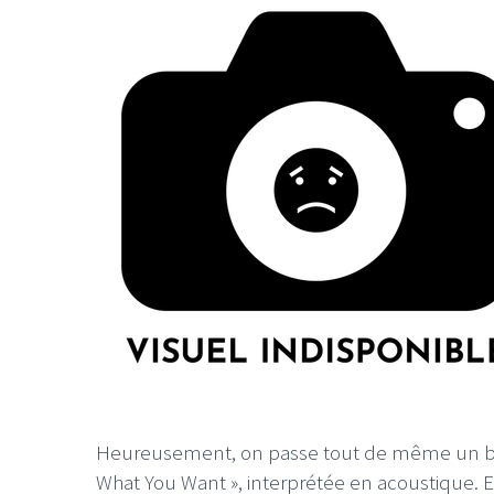
Heureusement, on passe tout de même un bo
What You Want », interprétée en acoustique. 