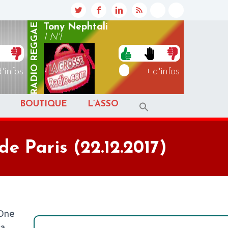
REGGAE
Tony Nephtali
I N'I
RADIO
d'infos
+ d'infos
BOUTIQUE
L’ASSO
 Paris (22.12.2017)
 One
la