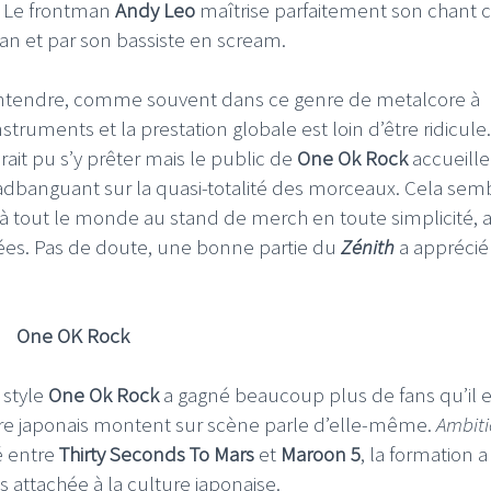
. Le frontman
Andy Leo
maîtrise parfaitement son chant cl
lean et par son bassiste en scream.
 entendre, comme souvent dans ce genre de metalcore à
struments et la prestation globale est loin d’être ridicule.
ait pu s’y prêter mais le public de
One Ok Rock
accueille
adbanguant sur la quasi-totalité des morceaux. Cela sem
 à tout le monde au stand de merch en toute simplicité, 
ées. Pas de doute, une bonne partie du
Zénith
a apprécié
One OK Rock
 style
One Ok Rock
a gagné beaucoup plus de fans qu’il 
re japonais montent sur scène parle d’elle-même.
Ambit
é entre
Thirty Seconds To Mars
et
Maroon 5
, la formation 
attachée à la culture japonaise.