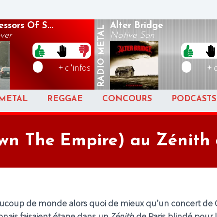
ssors Of S...
Alter Bridge
METAL
ver
Native Son
RADIO
+ d'infos
+ 
METAL
REGGAE
CONCOURS
PODCASTS
n The Empire) au Zénith de
eaucoup de monde alors quoi de mieux qu’un concert de
onais faisaient étape dans un
Zénith
de Paris blindé pour 