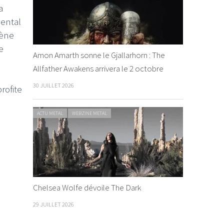
a
mental
cène
e
Amon Amarth sonne le Gjallarhorn : The
Allfather Awakens arrivera le 2 octobre
30 JUILLET 2026
rofite
ACTU METAL
WEBZINE METAL
Chelsea Wolfe dévoile The Dark
29 JUILLET 2026