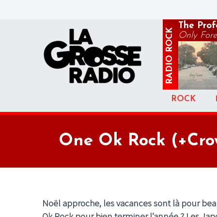
The Profe
ROCK
Only Fore
RADIO
ROCK
One Ok Rock (+Crow
Noël approche, les vacances sont là pour b
Ok Rock pour bien terminer l’année ? Les Jap