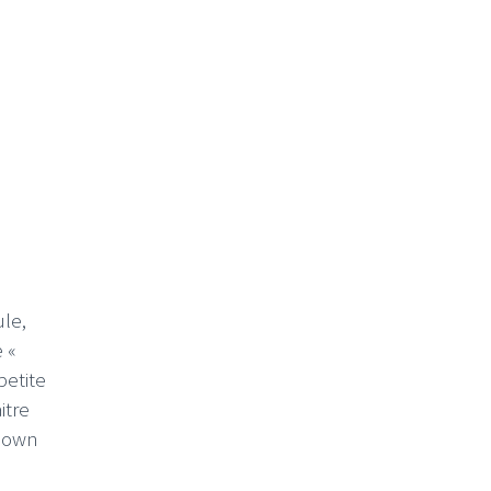
le,
 «
petite
itre
kdown