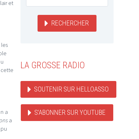
air et
RECHERCHER
 les
ble
au
LA GROSSE RADIO
 cette
SOUTENIR SUR HELLOASSO
en a
S'ABONNER SUR YOUTUBE
ions
a
a pu