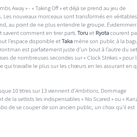
s Away » - « Taking Off » et déjà se prend au jeu de
s. Les nouveaux morceaux sont transformés en véritables
end, au point de ne plus entendre le groupe. Évidemment
et savent comment en tirer parti.
Toru
et
Ryota
courent pa
out l’espace disponible et
Taka
mène son public à la bag
rontman est parfaitement juste d’un bout à l’autre du set 
ises de nombreuses secondes sur « Clock Strikes » pour 
ie qui travaille le plus sur les chœurs en les assurant en q
sque 10 titres sur 13 viennent d’
Ambitions
. Dommage
nt de la setlists les indispensables « No Scared » ou « Ka
o de se couper de son ancien public, un choix qu’il est