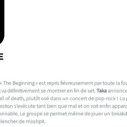
he Beginning » est repris fiévreusement par toute la fou
k
va définitivement se montrer en fin de set.
Taka
annonce
ll of death, plutôt osé dans un concert de pop-rock ! La 
stion s’exécute tant bien que mal et on voit enfin appara
isonnable. Le groupe se permet même de jouer un brea
éclencher de moshpit.