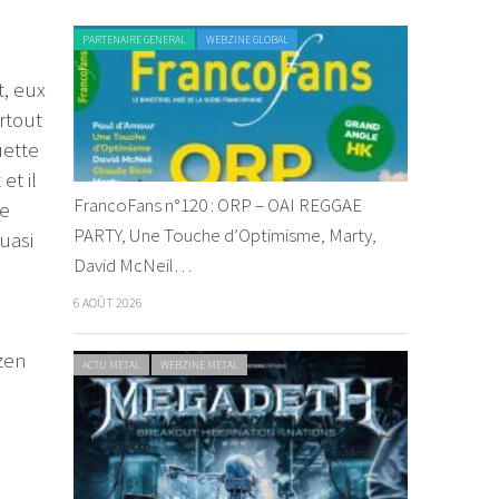
PARTENAIRE GENERAL
WEBZINE GLOBAL
, eux
rtout
uette
et il
FrancoFans n°120 : ORP – OAI REGGAE
le
PARTY, Une Touche d’Optimisme, Marty,
uasi
David McNeil…
6 AOÛT 2026
nzen
ACTU METAL
WEBZINE METAL