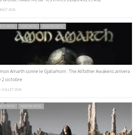
 AOÛT 2026
ACTU METAL
VIDEO METAL
WEBZINE METAL
mon Amarth sonne le Gjallarhorn : The Allfather Awakens arrivera
e 2 octobre
0 JUILLET 2026
ACTU METAL
WEBZINE METAL