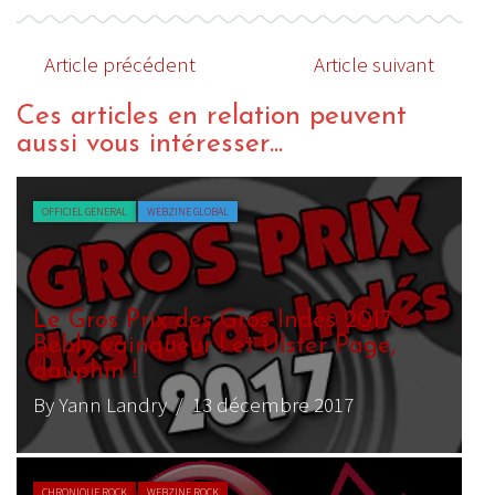
Article précédent
Article suivant
Ces articles en relation peuvent
aussi vous intéresser...
OFFICIEL GENERAL
WEBZINE GLOBAL
Le Gros Prix des Gros Indés 2017 :
Bebly vainqueur ! et Ulster Page,
dauphin !
By Yann Landry
/ 13 décembre 2017
CHRONIQUE ROCK
WEBZINE ROCK