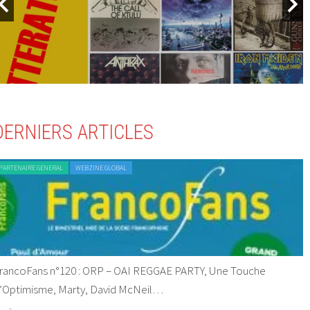
DERNIERS ARTICLES
PARTENAIRE GENERAL
WEBZINE GLOBAL
rancoFans n°120 : ORP – OAI REGGAE PARTY, Une Touche
’Optimisme, Marty, David McNeil…