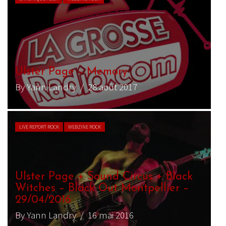
Ulster Page – Memory
By Yann Landry
/ 28 août 2017
LIVE REPORT ROCK
WEBZINE ROCK
Ulster Page + Sound Circus + Black
Witches – Black Out Montpellier –
29/04/2016
By Yann Landry
/ 16 mai 2016