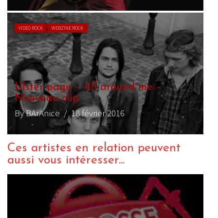
VIDEO ROCK
WEBZINE ROCK
Ulster page – All around me –
Nouveau clip
By BArAnice
/ 18 février 2016
Ces artistes en relation peuvent
aussi vous intéresser...