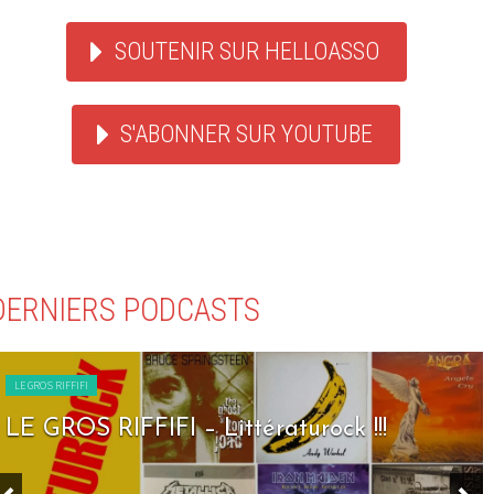
SOUTENIR SUR HELLOASSO
S'ABONNER SUR YOUTUBE
DERNIERS PODCASTS
LE GROS RIFFIFI
LE GROS RIFFIFI – Seven Days To Rock !!!