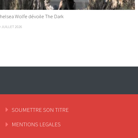
helsea Wolfe dévoile The Dark
9 JUILLET 2026
SOUMETTRE SON TITRE
MENTIONS LEGALES