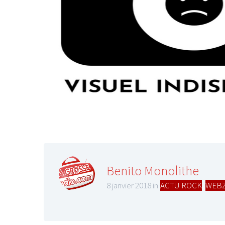
Benito Monolithe
8 janvier 2018 in
ACTU ROCK
,
WEBZ