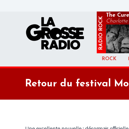
The Cur
ROCK
Charlotte
RADIO
ROCK
Retour du festival Mo
Une excellente nouvelle : désormais officielle