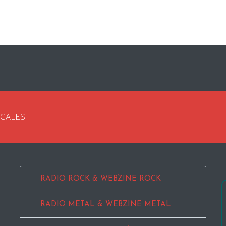
EGALES
RADIO ROCK & WEBZINE ROCK
RADIO METAL & WEBZINE METAL