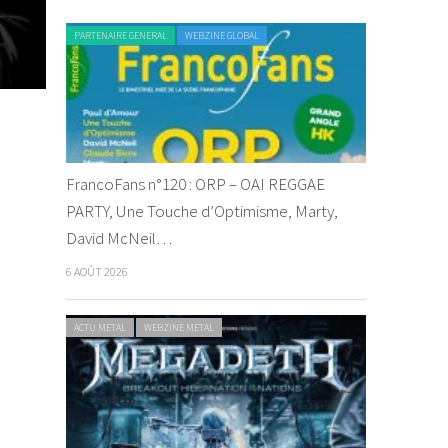
PARTENAIRE GENERAL
WEBZINE GLOBAL
FrancoFans n°120 : ORP – OAI REGGAE
PARTY, Une Touche d’Optimisme, Marty,
David McNeil…
6 AOÛT 2026
ACTU METAL
WEBZINE METAL