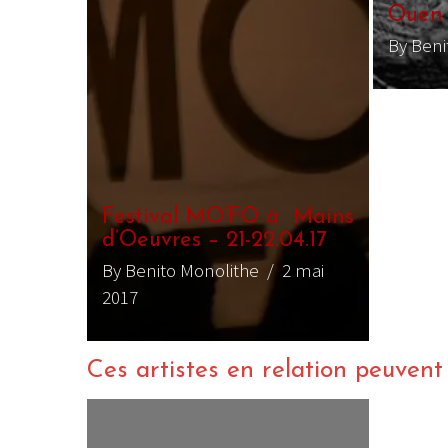
Ouen
By Beni
Festival MO’FO à Mains
d’Oeuvres – 21-22.04.17
By Benito Monolithe
/ 2 mai
2017
Ces artistes en relation peuvent a