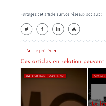
Partagez cet article sur vos réseaux sociaux :
LE GROS RIFFIF
LE GRO
Christm
Article précédent
Ces articles en relation peuvent a
LIVE REPORT ROCK
WEBZINE ROCK
ACTU ROCK
Le fe