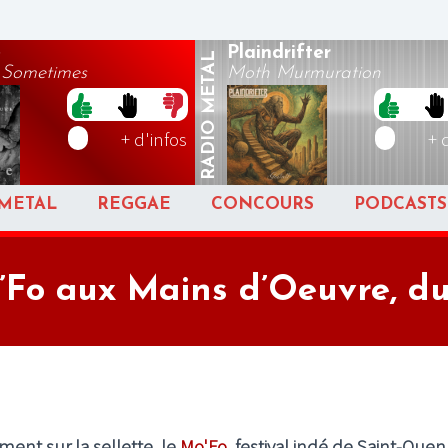
e
Plaindrifter
METAL
 Sometimes
Moth Murmuration
RADIO
+ d'infos
+ 
METAL
REGGAE
CONCOURS
PODCASTS
’Fo aux Mains d’Oeuvre, du
ment sur la sellette, le
Mo'Fo
, festival indé de Saint-Ouen