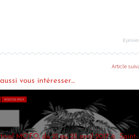
8 janvie
I
LE GROS RIFFIFI
S RIFFIFI –
LE GROS RIFFIFI – Su
as Riffifi 2025 !!!
The Covers !!!
Article suiv
ussi vous intéresser...
WEBZINE ROCK
stival MO’FO, du 21 au 23 avril 2017 à Saint-