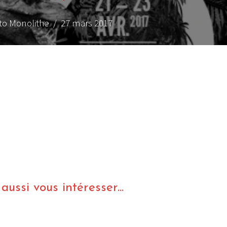
to Monolithe
/ 27 mars 2017
ussi vous intéresser...