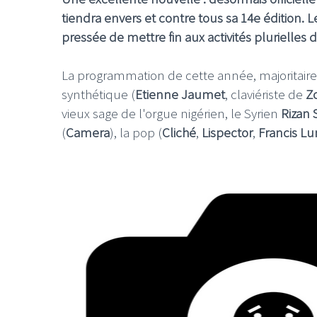
tiendra envers et contre tous sa 14e édition. L
pressée de mettre fin aux activités plurielles 
La programmation de cette année, majoritaire
synthétique (
Etienne Jaumet
, claviériste de
Z
vieux sage de l'orgue nigérien, le Syrien
Rizan 
(
Camera
), la pop (
Cliché
,
Lispector
,
Francis Lu