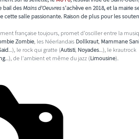
e bail des
Mains d'Oeuvres
s'achève en 2018, et la mairie 
de cette salle passionante. Raison de plus pour les souteni
ment française toujours, promet d'osciller entre la musi
ombie Zombie
, les Néerlandais
Dollkraut
,
Mammane San
Said
...), le rock qui gratte (
Autisti
,
Noyades
...), le krautrock
ng
...), de l'ambient et même du jazz (
Limousine
).