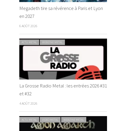
Megadeth tire sa révérence à Paris et Lyon
en 2027
6 AOÛT 2026
ACTU METAL
WEBZINE METAL
La Grosse Radio Metal : les entrées 2026 #31
et #32
4 AOÛT 2026
ACTU METAL
VIDEO METAL
WEBZINE METAL