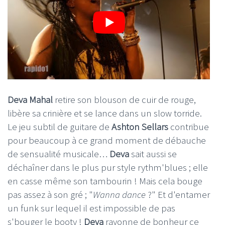
Deva Mahal
retire son blouson de cuir de rouge,
libère sa crinière et se lance dans un slow torride.
Le jeu subtil de guitare de
Ashton Sellars
contribue
pour beaucoup à ce grand moment de débauche
de sensualité musicale…
Deva
sait aussi se
déchaîner dans le plus pur style rythm'blues ; elle
en casse même son tambourin ! Mais cela bouge
pas assez à son gré ; "
Wanna dance
?" Et d'entamer
un funk sur lequel il est impossible de pas
s'bouger le booty !
Deva
rayonne de bonheur ce