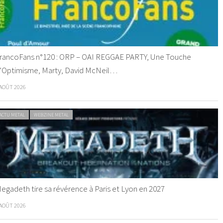
rancoFans n°120 : ORP – OAI REGGAE PARTY, Une Touche
’Optimisme, Marty, David McNeil…
 AOÛT 2026
ACTU METAL
WEBZINE METAL
egadeth tire sa révérence à Paris et Lyon en 2027
 AOÛT 2026