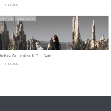
0 JUILLET 2026
ACTU METAL
WEBZINE METAL
helsea Wolfe dévoile The Dark
9 JUILLET 2026