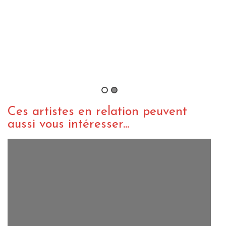
Les Nuits de l’Alligator – The Sore
Losers – Guadalupe Plata – Boss
Hog 09/02/17
By lebonair
/ 16 février 2017
Ces artistes en relation peuvent
aussi vous intéresser...