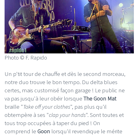
Photo © F. Rapido
Un p'tit tour de chauffe et dès le second morceau,
notre duo trouve le bon tempo. Du delta blues
certes, mais customisé façon garage ! Le public ne
va pas jusqu'à leur obéir lorsque
The Goon Mat
braille "
Take off your clothes
", pas plus qu'il
obtempère à ses "
clap your hands
". Sont toutes et
tous trop occupées à taper du pied ! On
comprend le
Goon
lorsqu'il revendique le mérite