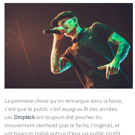
La première chose qu'on remarque dans la fosse,
c'est que le public s'est assagi au fil des années.
Les
Dropkick
ont toujours été proches du
mouvement skinhead (pas le facho, l'original), et
ont toujours traîné autour d'eux un public plutôt