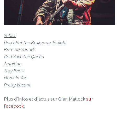
Setlist
Don't Put the Brakes on Tonight
Burning Sounds
God Save the Queen
Ambition
Sexy Beast
Hook In You
Pretty Vacant
Plus d'infos et d'actus sur Glen Matlock
sur
Facebook
.