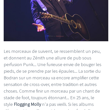
Les morceaux de suivent, se ressemblent un peu,
et donnent au Zénith une allure de pub sous
perfusion Punk... Une furieuse envie de bouger les
pieds, de se prendre par les épaules... La sortie du
Bodran sur un morceau va encore amplifier cette
sensation de cross-over, entre tradition et autres
choses. Comme finir un morceau par un chant de
stade de foot, toujours étonnant... En 25 ans, le
style
Flogging Molly
n'a pas vieilli. Si les albums