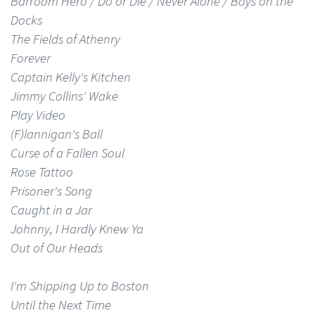
Barroom Hero / Do or Die / Never Alone / Boys on the
Docks
The Fields of Athenry
Forever
Captain Kelly's Kitchen
Jimmy Collins' Wake
Play Video
(F)lannigan's Ball
Curse of a Fallen Soul
Rose Tattoo
Prisoner's Song
Caught in a Jar
Johnny, I Hardly Knew Ya
Out of Our Heads
I'm Shipping Up to Boston
Until the Next Time