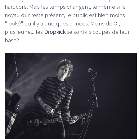
hardcore. Mais les temps changent, le même si le
noyau dur reste présent, le public est bien moins
"looké" qu'il y a quelques années. Moins de Oï,
plus jeune... les
Dropkick
se sont-ils coupés de leur
base?