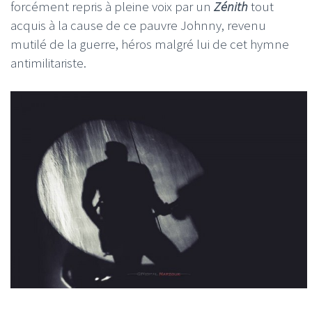
forcément repris à pleine voix par un
Zénith
tout
acquis à la cause de ce pauvre Johnny, revenu
mutilé de la guerre, héros malgré lui de cet hymne
antimilitariste.