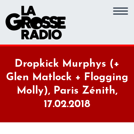
Dropkick Murphys (+
Glen Matlock + Flogging
Molly), Paris Zénith,
17.02.2018