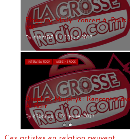
Flogging Molly : concert à Paris cet
été
By jeremBZH
/ 13 juin 2017
INTERVIEW ROCK
WEBZINE ROCK
Dropkick Murphys : Rencontre avec
Al Barr
By kRockus
/ 24 février 2017
Ces artistes en relation peuvent