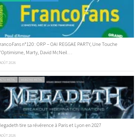
rancoFans n°120 : ORP – OAI REGGAE PARTY, Une Touche
’Optimisme, Marty, David McNeil…
 AOÛT 2026
ACTU METAL
WEBZINE METAL
egadeth tire sa révérence à Paris et Lyon en 2027
 AOÛT 2026