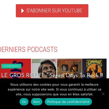
S'ABONNER SUR YOUTUBE
DERNIERS PODCASTS
LE GROS RIFFIFI
LE GROS RIFFIFI – Seven Days To Rock !!!
Nous utilisons des cookies pour vous garantir la meilleure
expérience sur notre site web. Si vous continuez à utiliser ce
site, nous supposerons que vous en êtes satisfait.
Ok
Non
Politique de confidentialité