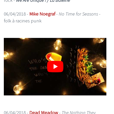
06/04/2018 -
Mike Noegraf
-
No Time for Seasons
-
folk à racines punk
06/04/2018 -
Dead Meadow
-
The Nothing They