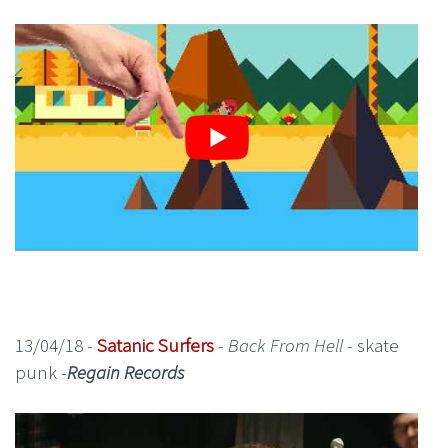
13/04/18 -
Satanic Surfers
-
Back From Hell
- skate
punk -
Regain Records