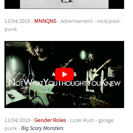
13/04/2018 -
MNNQNS
-
Advertisement
- rock/post-
punk
13/04/2018 -
Gender Roles
-
Lazer Rush
- garage
punk -
Big Scary Monsters