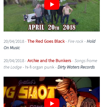
20/04/2018 -
The Red Goes Black
-
Fire rock
-
Hold
On Music
20/04/2018 -
Archie and the Bunkers
-
Songs frome
the Lodge
- hi-fi organ punk -
Dirty Waters Records