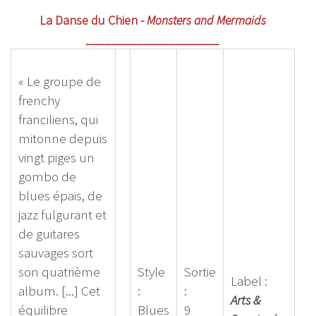
La Danse du Chien -
Monsters and Mermaids
_____________________
« Le groupe de
frenchy
franciliens, qui
mitonne depuis
vingt piges un
gombo de
blues épais, de
jazz fulgurant et
de guitares
sauvages sort
son quatrième
Style
Sortie
Label :
album. [...] Cet
:
:
Arts &
équilibre
Blues
9