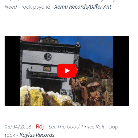
Need
- rock psyché -
Xemu Records/Differ-Ant
06/04/2018 -
Fidji
-
Let The Good Times Roll
- pop
rock -
Kaylus Records