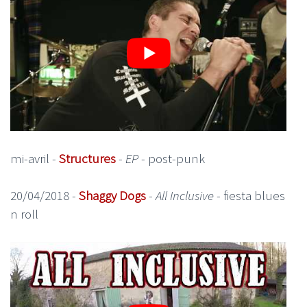
mi-avril -
Structures
-
EP
- post-punk
20/04/2018 -
Shaggy Dogs
-
All Inclusive
- fiesta blues
n roll