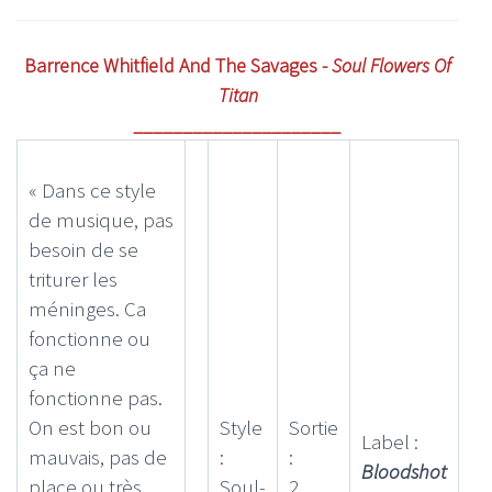
Barrence Whitfield And The Savages -
Soul Flowers Of
Titan
_____________________
« Dans ce style
de musique, pas
besoin de se
triturer les
méninges. Ca
fonctionne ou
ça ne
fonctionne pas.
On est bon ou
Style
Sortie
Label :
mauvais, pas de
:
:
Bloodshot
place ou très
Soul-
2