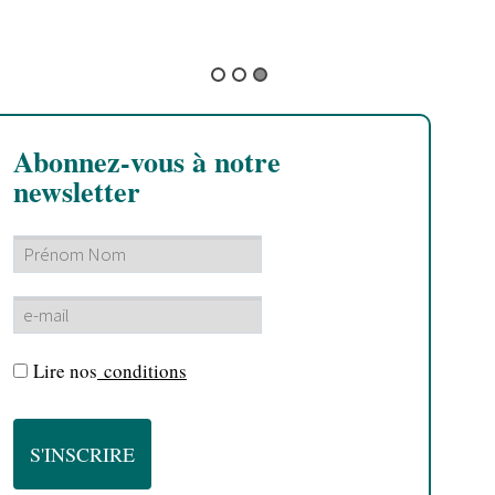
A
Abonnez-vous à notre
newsletter
Lire nos
conditions