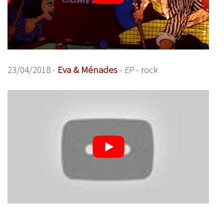
23/04/2018 -
Eva & Ménades
-
EP
- rock