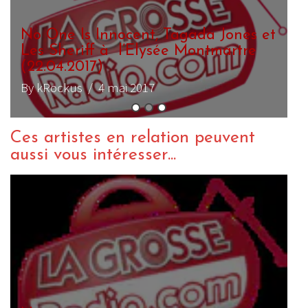
R
I
B
Ces artistes en relation peuvent
aussi vous intéresser...