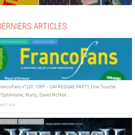
DERNIERS ARTICLES
PARTENAIRE GENERAL
WEBZINE GLOBAL
rancoFans n°120 : ORP – OAI REGGAE PARTY, Une Touche
’Optimisme, Marty, David McNeil…
 AOÛT 2026
ACTU METAL
WEBZINE METAL