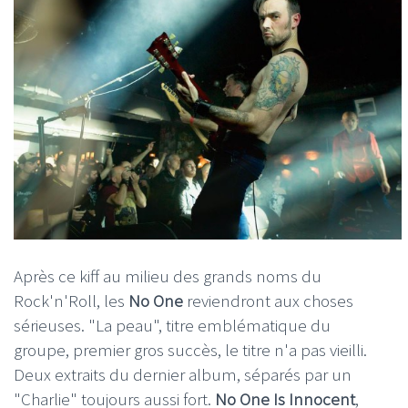
Après ce kiff au milieu des grands noms du
Rock'n'Roll, les
No One
reviendront aux choses
sérieuses. "La peau", titre emblématique du
groupe, premier gros succès, le titre n'a pas vieilli.
Deux extraits du dernier album, séparés par un
"Charlie" toujours aussi fort.
No One Is Innocent
,