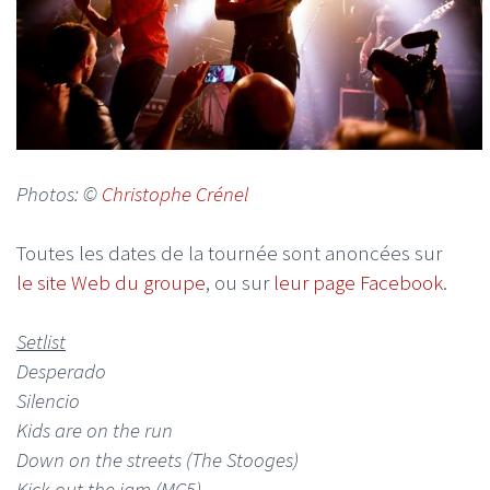
Photos: ©
Christophe Crénel
Toutes les dates de la tournée sont anoncées sur
le site Web du groupe
, ou sur
leur page Facebook
.
Setlist
Desperado
Silencio
Kids are on the run
Down on the streets (The Stooges)
Kick out the jam (MC5)