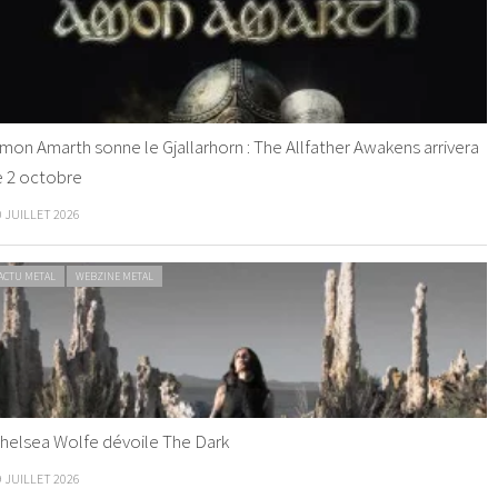
mon Amarth sonne le Gjallarhorn : The Allfather Awakens arrivera
e 2 octobre
0 JUILLET 2026
ACTU METAL
WEBZINE METAL
helsea Wolfe dévoile The Dark
9 JUILLET 2026