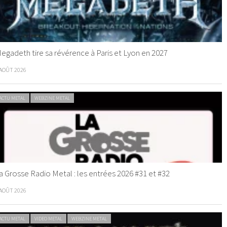
egadeth tire sa révérence à Paris et Lyon en 2027
 AOÛT 2026
ACTU METAL
WEBZINE METAL
a Grosse Radio Metal : les entrées 2026 #31 et #32
 AOÛT 2026
ACTU METAL
VIDEO METAL
WEBZINE METAL