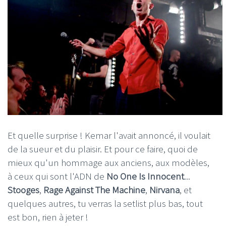
Et quelle surprise ! Kemar l'avait annoncé, il voulait
de la sueur et du plaisir. Et pour ce faire, quoi de
mieux qu'un hommage aux anciens, aux modèles,
à ceux qui sont l'ADN de
No One Is Innocent
...
Stooges
,
Rage Against The Machine
,
Nirvana
, et
quelques autres, tu verras la setlist plus bas, tout
est bon, rien à jeter !