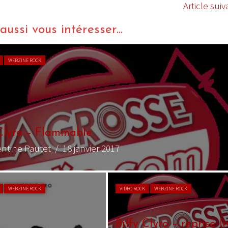
Article suiv
ussi vous intéresser...
ZINE ROCK
yro – Flammable
ne Pautet
/ 18 janvier 2017
ZINE ROCK
VIDEO ROCK
WEBZINE ROCK
Biffy Clyro – reprise live