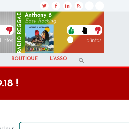
REGGAE
Anthony B
Easy Rocking
RADIO
d'infos
+ d'infos
BOUTIQUE
L’ASSO
.18 !
r leur