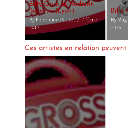
Biffy Clyro au Radiant-
Bellevue (Lyon)
Biffy Cly
rier
By Florentine Pautet
/ 7 février
By Mag Sant
2017
2016
Ces artistes en relation peuvent a