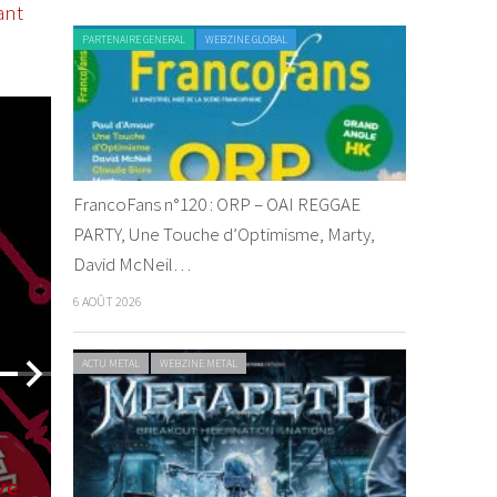
ant
PARTENAIRE GENERAL
WEBZINE GLOBAL
VIDEO ROCK
WEBZINE ROCK
CHRONIQUE ROCK
WEBZ
FrancoFans n°120 : ORP – OAI REGGAE
PARTY, Une Touche d’Optimisme, Marty,
David McNeil…
Biffy Clyro – 
6 AOÛT 2026
By Florentine Pa
ACTU METAL
WEBZINE METAL
LIVE REPORT ROCK
WEBZ