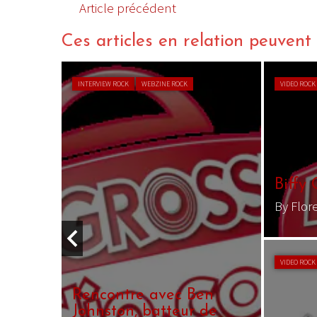
Article précédent
Ces articles en relation peuvent a
INTERVIEW ROCK
WEBZINE ROCK
VIDEO ROCK
WEB
Biffy Cl
By Florenti
VIDEO ROCK
WEB
Rencontre avec Ben
Johnston, batteur de