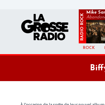
Mike Sa
ROCK
Abandon
RADIO
ROCK
Biff
À l'occasion de la sortie de leur nouvel albu