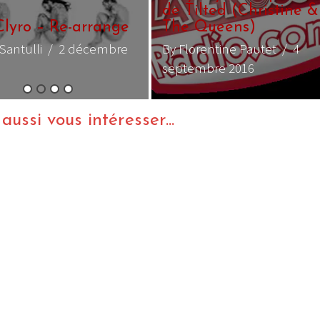
de Tilted (Christine &
ro – Re-arrange
The Queens)
ulli
/ 2 décembre
By Florentine Pautet
/ 4
septembre 2016
ussi vous intéresser...