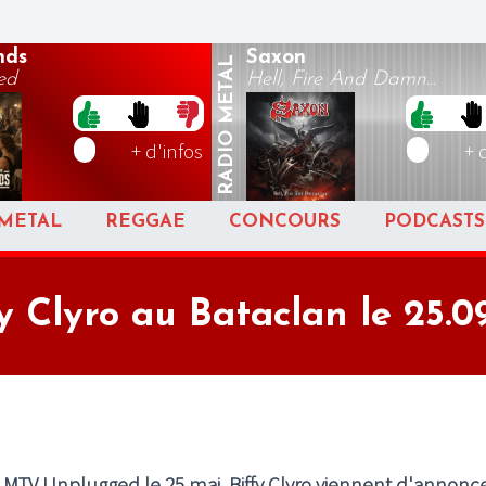
nds
Saxon
METAL
ed
Hell, Fire And Damn...
RADIO
+ d'infos
+ 
METAL
REGGAE
CONCOURS
PODCASTS
y Clyro au Bataclan le 25.09
m MTV Unplugged le 25 mai, Biffy Clyro viennent d'annonce