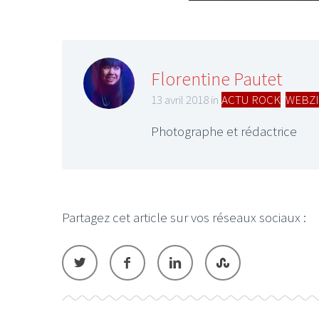
Florentine Pautet
13 avril 2018 in
ACTU ROCK
,
WEBZI
LE GROS RIFFIFI
LE GROS RIFFIF
LE GROS RIFFIFI –
LE GRO
Photographe et rédactrice
Christmas Riffifi 2025 !!!
The Cov
Partagez cet article sur vos réseaux sociaux :