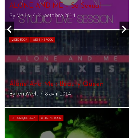
Alone and Me – Harmony
By Pierre Garcin
/ 24 février 2018
VIDEO ROCK
WEBZINE ROCK
Alone And Me – Harmony
By Mallis
/ 2 février 2018
CHRONIQUE ROCK
WEBZINE ROCK