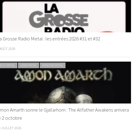
a Grosse Radio Metal : les entrées 2026 #31 et #32
 AOÛT 2026
ACTU METAL
VIDEO METAL
WEBZINE METAL
mon Amarth sonne le Gjallarhorn : The Allfather Awakens arrivera
e 2 octobre
0 JUILLET 2026