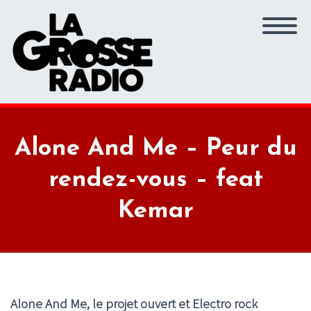
Alone And Me – Peur du
rendez-vous – feat
Kemar
Alone And Me
, le projet ouvert et Electro rock