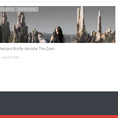
ACTU METAL
WEBZINE METAL
helsea Wolfe dévoile The Dark
9 JUILLET 2026