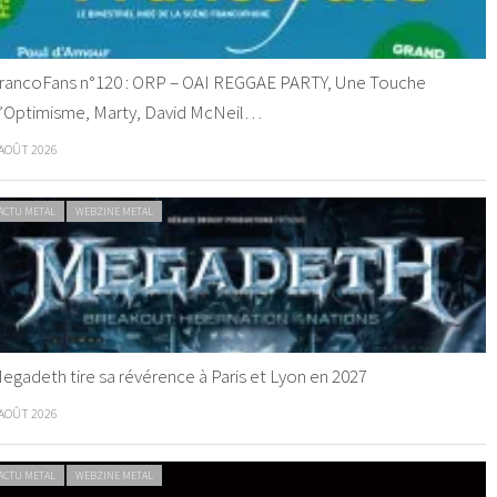
rancoFans n°120 : ORP – OAI REGGAE PARTY, Une Touche
’Optimisme, Marty, David McNeil…
 AOÛT 2026
ACTU METAL
WEBZINE METAL
egadeth tire sa révérence à Paris et Lyon en 2027
 AOÛT 2026
ACTU METAL
WEBZINE METAL