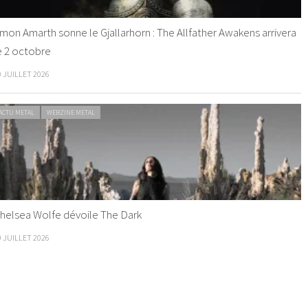
mon Amarth sonne le Gjallarhorn : The Allfather Awakens arrivera
e 2 octobre
0 JUILLET 2026
ACTU METAL
WEBZINE METAL
helsea Wolfe dévoile The Dark
9 JUILLET 2026