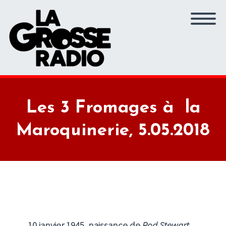
Les 3 Fromages à la
Maroquinerie, 5.05.2018
10 janvier 1945, naissance de
Rod Stewart
.