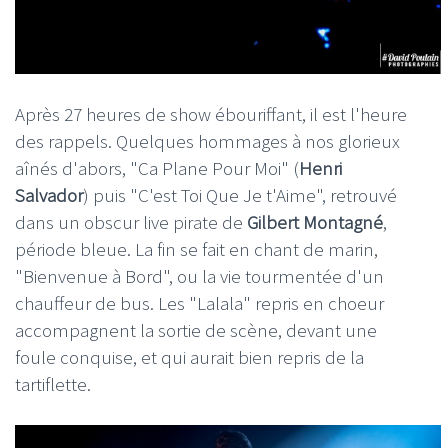
Après 27 heures de show ébouriffant, il est l'heure
des rappels. Quelques hommages à nos glorieux
aînés d'abors, "Ca Plane Pour Moi" (
Henri
Salvador
) puis "C'est Toi Que Je t'Aime", retrouvé
dans un obscur live pirate de
Gilbert Montagné
,
période bleue. La fin se fait en chant de marin,
"Bienvenue à Bord", ou la vie tourmentée d'un
chauffeur de bus. Les "Lalala" repris en choeur
accompagnent la sortie de scène, devant une
foule conquise, et qui aurait bien repris de la
tartiflette.