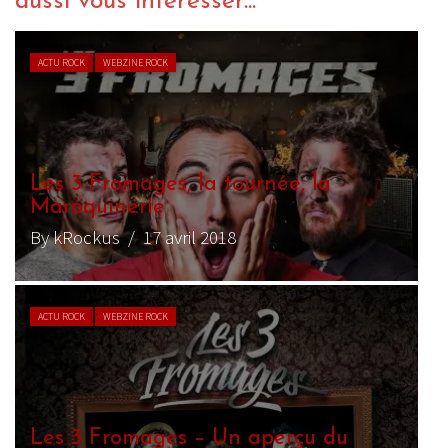
aussi vous intéresser...
ACTU ROCK
WEBZINE ROCK
Les 3 Fromages, la tournée, la
Maroquinerie
By kRockus
/ 17 avril 2018
ACTU ROCK
WEBZINE ROCK
Les 3 Fromages – Un aperçu du