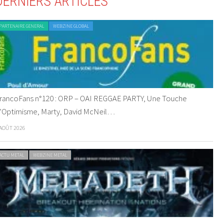
DERNIERS ARTICLES
PARTENAIRE GENERAL
WEBZINE GLOBAL
rancoFans n°120 : ORP – OAI REGGAE PARTY, Une Touche
’Optimisme, Marty, David McNeil…
 AOÛT 2026
ACTU METAL
WEBZINE METAL