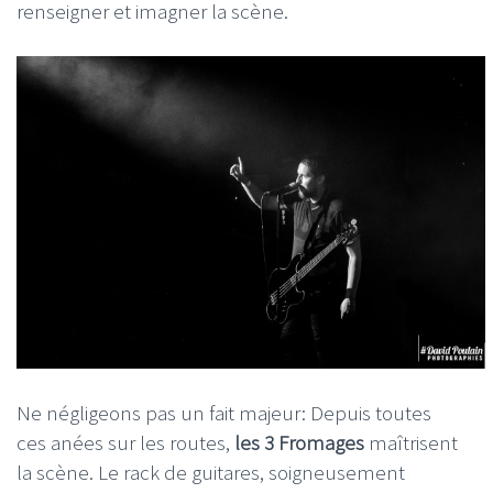
renseigner et imagner la scène.
Ne négligeons pas un fait majeur: Depuis toutes
ces anées sur les routes,
les 3 Fromages
maîtrisent
la scène. Le rack de guitares, soigneusement