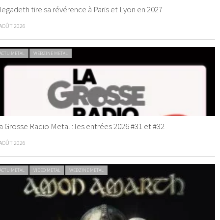
egadeth tire sa révérence à Paris et Lyon en 2027
 AOÛT 2026
ACTU METAL
WEBZINE METAL
a Grosse Radio Metal : les entrées 2026 #31 et #32
 AOÛT 2026
ACTU METAL
VIDEO METAL
WEBZINE METAL