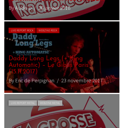
By Aude D
/ 26 janvier 2018
LIVE REPORT ROCK
WEBZINE ROCK
Daddy Long Legs (+ King
Automatic) – Le Gibus Paris
(15.11.2017)
By Eric de Perpignan
/ 23 novembre 2017
LIVE REPORT METAL
WEBZINE METAL