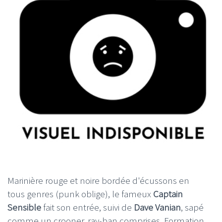
Marinière rouge et noire bordée d'écussons en
tous genres (punk oblige), le fameux
Captain
Sensible
fait son entrée, suivi de
Dave Vanian
, sapé
comme un crooner, ray-ban comprises. Formation