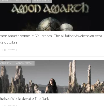
ACTU METAL
VIDEO METAL
WEBZINE METAL
mon Amarth sonne le Gjallarhorn : The Allfather Awakens arrivera
e 2 octobre
0 JUILLET 2026
ACTU METAL
WEBZINE METAL
helsea Wolfe dévoile The Dark