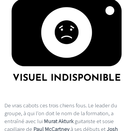
De vrais cabots ces trois chiens fous. Le leader du
groupe, à qui l'on doit le nom de la formation, a
entraîné avec lui
Murat Akturk
guitariste et sosie
capillaire de
Paul McCartney
à ses débuts et
Josh