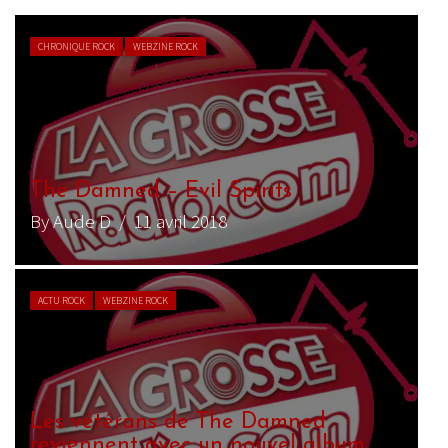
CHRONIQUE ROCK
WEBZINE ROCK
The Damned – Evil Spirits
By Aude D
/ 11 avril 2018
ACTU ROCK
WEBZINE ROCK
Les vétérans de The Damned
reviennent avec un nouvel album