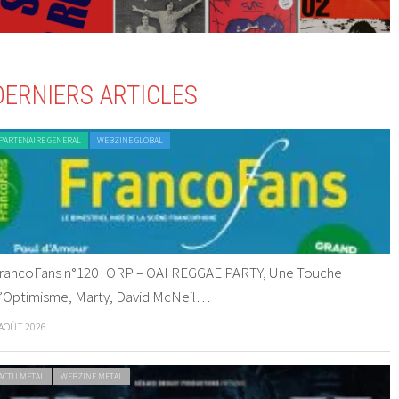
DERNIERS ARTICLES
PARTENAIRE GENERAL
WEBZINE GLOBAL
rancoFans n°120 : ORP – OAI REGGAE PARTY, Une Touche
’Optimisme, Marty, David McNeil…
 AOÛT 2026
ACTU METAL
WEBZINE METAL