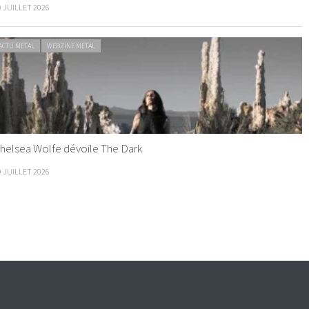
0 JUILLET 2026
ACTU METAL
WEBZINE METAL
helsea Wolfe dévoile The Dark
9 JUILLET 2026