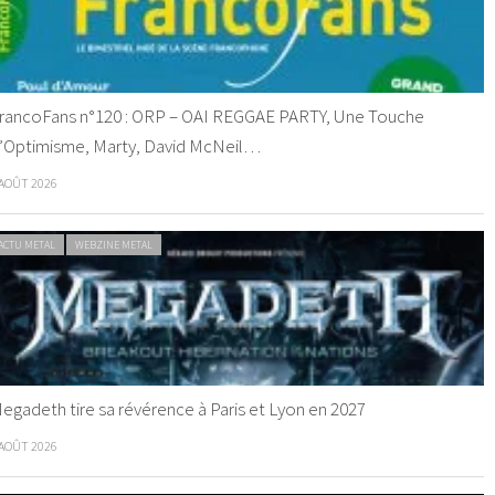
rancoFans n°120 : ORP – OAI REGGAE PARTY, Une Touche
’Optimisme, Marty, David McNeil…
 AOÛT 2026
ACTU METAL
WEBZINE METAL
egadeth tire sa révérence à Paris et Lyon en 2027
 AOÛT 2026