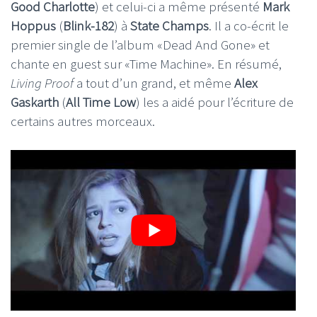
Good Charlotte
) et celui-ci a même présenté
Mark
Hoppus
(
Blink-182
) à
State Champs
. Il a co-écrit le
premier single de l’album «Dead And Gone» et
chante en guest sur «Time Machine». En résumé,
Living Proof
a tout d’un grand, et même
Alex
Gaskarth
(
All Time Low
) les a aidé pour l’écriture de
certains autres morceaux.