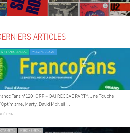
DERNIERS ARTICLES
PARTENAIRE GENERAL
WEBZINE GLOBAL
rancoFans n°120 : ORP – OAI REGGAE PARTY, Une Touche
’Optimisme, Marty, David McNeil…
 AOÛT 2026
ACTU METAL
WEBZINE METAL