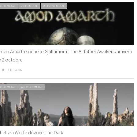
ACTU METAL
VIDEO METAL
WEBZINE METAL
mon Amarth sonne le Gjallarhorn : The Allfather Awakens arrivera
e 2 octobre
0 JUILLET 2026
ACTU METAL
WEBZINE METAL
helsea Wolfe dévoile The Dark