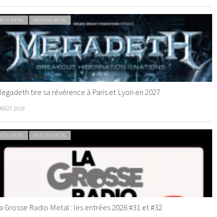
ACTU METAL
WEBZINE METAL
egadeth tire sa révérence à Paris et Lyon en 2027
 AOÛT 2026
ACTU METAL
WEBZINE METAL
a Grosse Radio Metal : les entrées 2026 #31 et #32