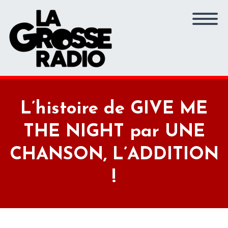
L’histoire de GIVE ME
THE NIGHT par UNE
CHANSON, L’ADDITION
!