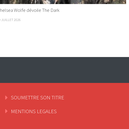
helsea Wolfe dévoile The Dark
9 JUILLET 2026
SOUMETTRE SON TITRE
MENTIONS LEGALES