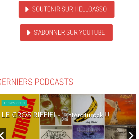
SOUTENIR SUR HELLOASSO
S'ABONNER SUR YOUTUBE
DERNIERS PODCASTS
LE GROS RIFFIFI
LE GROS RIFFIFI – Littératurock !!!