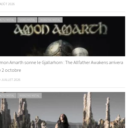
 AOÛT 2026
ACTU METAL
VIDEO METAL
WEBZINE METAL
mon Amarth sonne le Gjallarhorn : The Allfather Awakens arrivera
e 2 octobre
0 JUILLET 2026
ACTU METAL
WEBZINE METAL