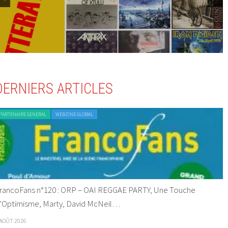
DERNIERS ARTICLES
PARTENAIRE GENERAL
WEBZINE GLOBAL
rancoFans n°120 : ORP – OAI REGGAE PARTY, Une Touche
’Optimisme, Marty, David McNeil…
 AOÛT 2026