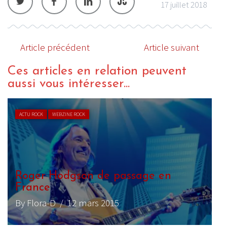
17 juillet 2018
Article précédent
Article suivant
Ces articles en relation peuvent
aussi vous intéresser...
ACTU ROCK
WEBZINE ROCK
Roger Hodgson de passage en
France
By Flora-D
/ 12 mars 2015