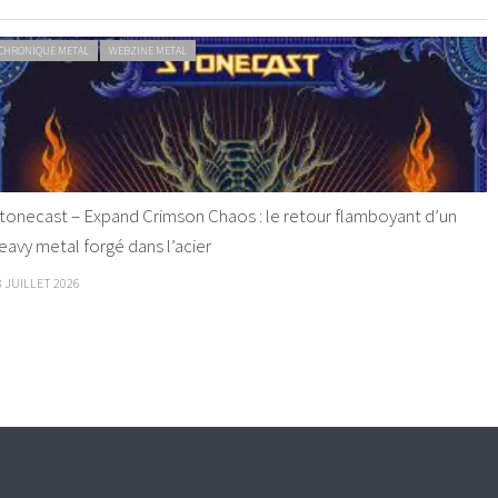
CHRONIQUE METAL
WEBZINE METAL
tonecast – Expand Crimson Chaos : le retour flamboyant d’un
eavy metal forgé dans l’acier
8 JUILLET 2026