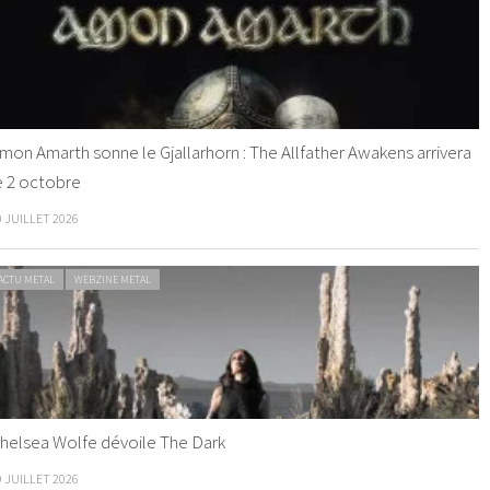
mon Amarth sonne le Gjallarhorn : The Allfather Awakens arrivera
e 2 octobre
0 JUILLET 2026
ACTU METAL
WEBZINE METAL
helsea Wolfe dévoile The Dark
9 JUILLET 2026