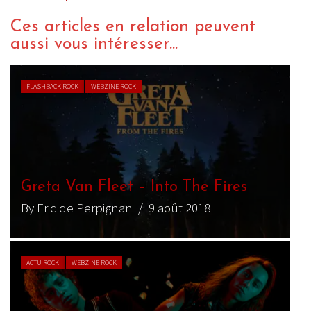
Ces articles en relation peuvent
aussi vous intéresser...
FLASHBACK ROCK
WEBZINE ROCK
Greta Van Fleet – Into The Fires
By Eric de Perpignan
/ 9 août 2018
ACTU ROCK
WEBZINE ROCK