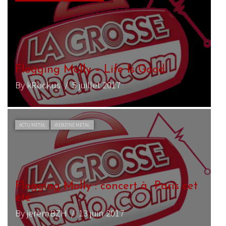
Flogging Molly – Life Is Good
By kRockus
/ 5 juillet 2017
ACTU METAL
WEBZINE METAL
Flogging Molly : concert à Paris cet
été
By jeremBZH
/ 13 juin 2017