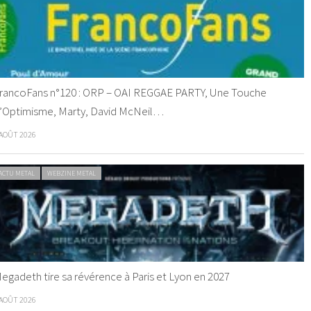
rancoFans n°120 : ORP – OAI REGGAE PARTY, Une Touche
’Optimisme, Marty, David McNeil…
 AOÛT 2026
ACTU METAL
WEBZINE METAL
egadeth tire sa révérence à Paris et Lyon en 2027
 AOÛT 2026