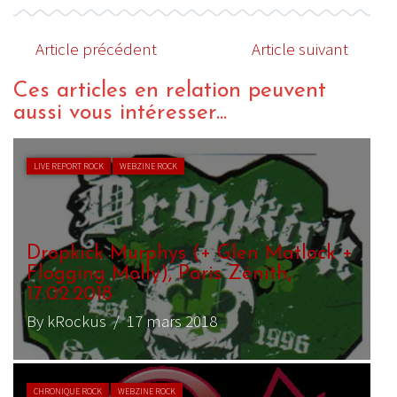
Article précédent
Article suivant
Ces articles en relation peuvent
aussi vous intéresser...
LIVE REPORT ROCK
WEBZINE ROCK
Dropkick Murphys (+ Glen Matlock +
Flogging Molly), Paris Zénith,
17.02.2018
By kRockus
/ 17 mars 2018
CHRONIQUE ROCK
WEBZINE ROCK