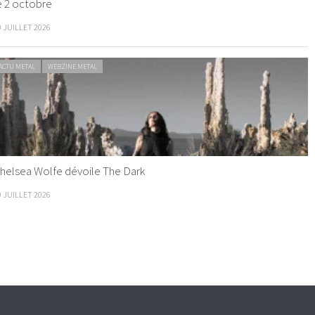
e 2 octobre
0 JUILLET 2026
ACTU METAL
WEBZINE METAL
helsea Wolfe dévoile The Dark
9 JUILLET 2026