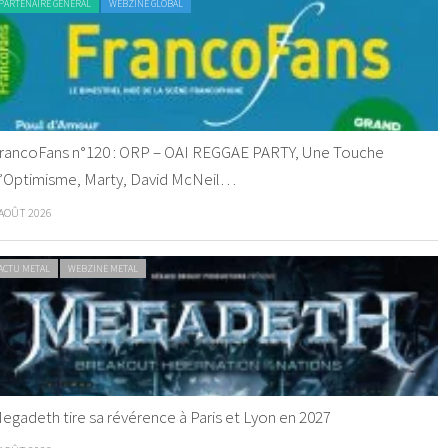
PARTENAIRE GENERAL
WEBZINE GLOBAL
rancoFans n°120 : ORP – OAI REGGAE PARTY, Une Touche
’Optimisme, Marty, David McNeil…
 AOÛT 2026
ACTU METAL
WEBZINE METAL
egadeth tire sa révérence à Paris et Lyon en 2027