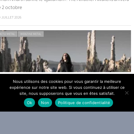
e 2 octobre
0 JUILLET 2026
ACTU METAL
WEBZINE METAL
helsea Wolfe dévoile The Dark
Nous utilisons des cookies pour vous garantir la meilleure
expérience sur notre site web. Si vous continuez à utiliser ce
9 JUILLET 2026
site, nous supposerons que vous en êtes satisfait.
Ok
Non
Politique de confidentialité