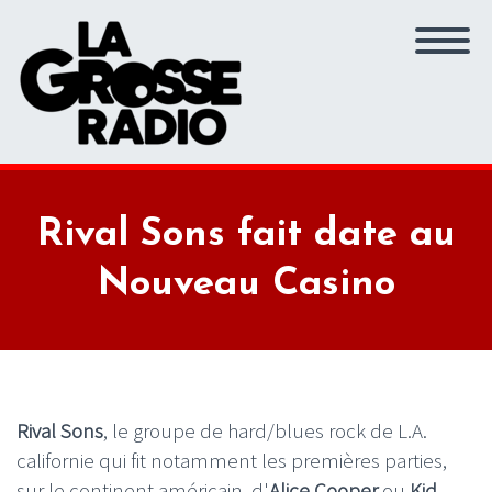
Rival Sons fait date au
Nouveau Casino
Rival Sons
, le groupe de hard/blues rock de L.A.
californie qui fit notamment les premières parties,
sur le continent américain, d'
Alice Cooper
ou
Kid