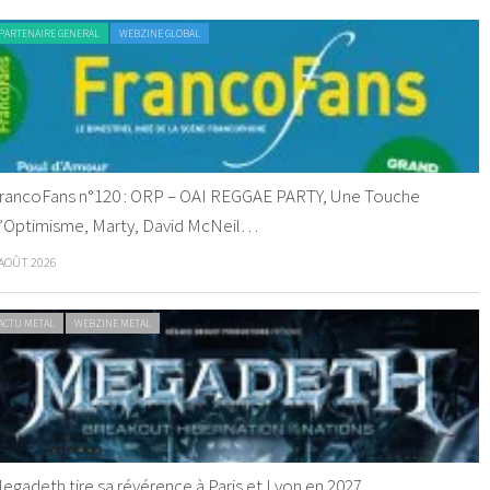
PARTENAIRE GENERAL
WEBZINE GLOBAL
rancoFans n°120 : ORP – OAI REGGAE PARTY, Une Touche
’Optimisme, Marty, David McNeil…
 AOÛT 2026
ACTU METAL
WEBZINE METAL
egadeth tire sa révérence à Paris et Lyon en 2027