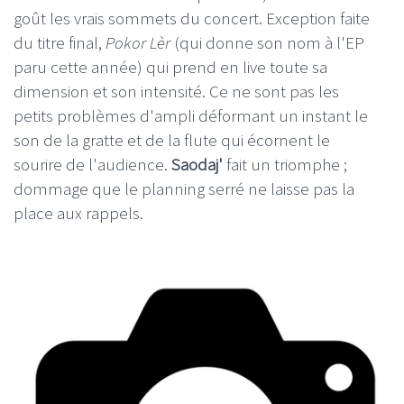
goût les vrais sommets du concert. Exception faite
du titre final,
Pokor Lèr
(qui donne son nom à l'EP
paru cette année) qui prend en live toute sa
dimension et son intensité. Ce ne sont pas les
petits problèmes d'ampli déformant un instant le
son de la gratte et de la flute qui écornent le
sourire de l'audience.
Saodaj'
fait un triomphe ;
dommage que le planning serré ne laisse pas la
place aux rappels.