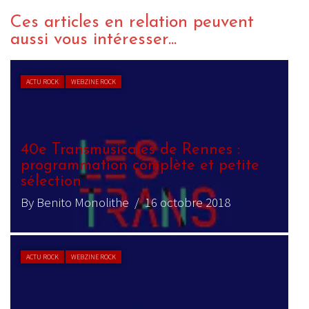
Ces articles en relation peuvent
aussi vous intéresser...
ACTU ROCK
WEBZINE ROCK
40e Transmusicales de Rennes :
programmation complète et petite
sélection
By Benito Monolithe
/ 16 octobre 2018
ACTU ROCK
WEBZINE ROCK