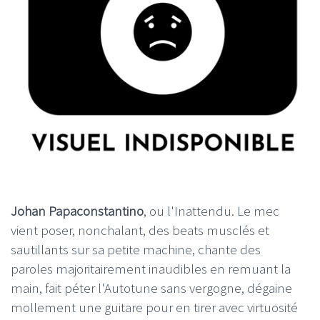
Johan Papaconstantino
, ou l'Inattendu. Le mec
vient poser, nonchalant, des beats musclés et
sautillants sur sa petite machine, chante des
paroles majoritairement inaudibles en remuant la
main, fait péter l'Autotune sans vergogne, dégaine
mollement une guitare pour en tirer avec virtuosité