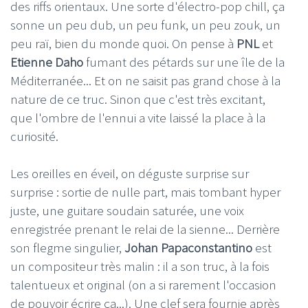
des riffs orientaux. Une sorte d'électro-pop chill, ça
sonne un peu dub, un peu funk, un peu zouk, un
peu raï, bien du monde quoi. On pense à
PNL
et
Etienne Daho
fumant des pétards sur une île de la
Méditerranée... Et on ne saisit pas grand chose à la
nature de ce truc. Sinon que c'est très excitant,
que l'ombre de l'ennui a vite laissé la place à la
curiosité.
Les oreilles en éveil, on déguste surprise sur
surprise : sortie de nulle part, mais tombant hyper
juste, une guitare soudain saturée, une voix
enregistrée prenant le relai de la sienne... Derrière
son flegme singulier,
Johan Papaconstantino
est
un compositeur très malin : il a son truc, à la fois
talentueux et original (on a si rarement l'occasion
de pouvoir écrire ça...). Une clef sera fournie après