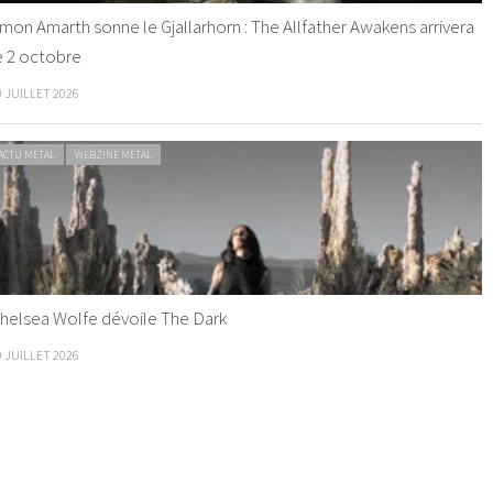
mon Amarth sonne le Gjallarhorn : The Allfather Awakens arrivera
e 2 octobre
0 JUILLET 2026
ACTU METAL
WEBZINE METAL
helsea Wolfe dévoile The Dark
9 JUILLET 2026