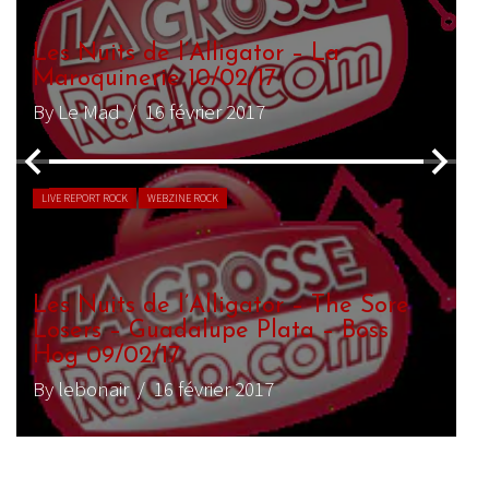
Festival les Nuits de l’Alligator 2018
– 5/02
By Le Mad
/ 11 février 2018
LIVE REPORT ROCK
WEBZINE ROCK
re
Festival les Nuits de l’Alligator 2018
– 30/01
By Le Mad
/ 5 février 2018
LIVE REPORT ROCK
WEBZINE ROCK