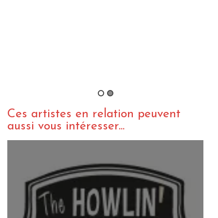
Les Nuits de l’Alligator – La
Maroquinerie – 14/02/17
By Le Mad
/ 24 février 2017
Ces artistes en relation peuvent
aussi vous intéresser...