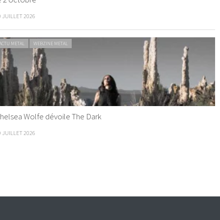
0 JUILLET 2026
ACTU METAL
WEBZINE METAL
helsea Wolfe dévoile The Dark
9 JUILLET 2026