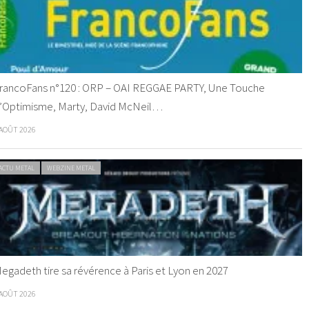
rancoFans n°120 : ORP – OAI REGGAE PARTY, Une Touche
’Optimisme, Marty, David McNeil…
 AOÛT 2026
ACTU METAL
WEBZINE METAL
egadeth tire sa révérence à Paris et Lyon en 2027
 AOÛT 2026