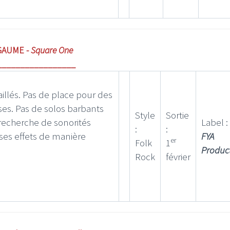
GAUME -
Square One
_________________
vaillés. Pas de place pour des
es. Pas de solos barbants
Style
Sortie
recherche de sonorités
Label :
:
:
 ses effets de manière
FYA
er
Folk
1
Produc
Rock
février