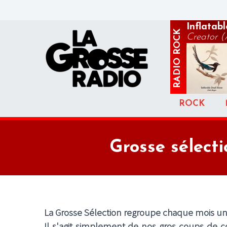
Inflatab
ROCK
Creator (A
RADIO
ROCK
Grosse sélecti
La Grosse Sélection regroupe chaque mois un 
Il s'agit simplement de nos gros coups de c