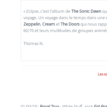
«
Eclipse
, c’est l’album de
The Sonic Dawn
qu
voyage. Un voyage dans le temps dans une 
Zeppelin
,
Cream
et
The Doors
qui nous rappe
60/70 et leurs multitudes de groupes animés p
Thomas N.
Les s
01/03/19 :
Royal Trux
-
White Stuff
. rock
Fat Po