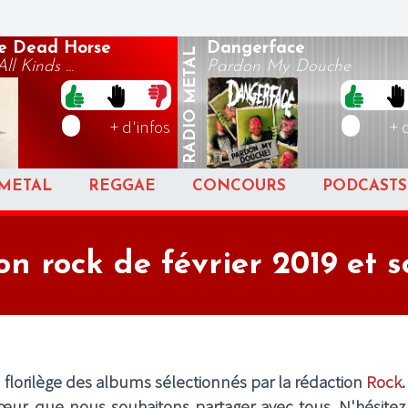
le Dead Horse
Dangerface
METAL
ll Kinds ...
Pardon My Douche
RADIO
+ d'infos
+ 
METAL
REGGAE
CONCOURS
PODCASTS
on rock de février 2019 et 
florilège des albums sélectionnés par la rédaction
Rock
.
œur, que nous souhaitons partager avec tous. N'hésitez