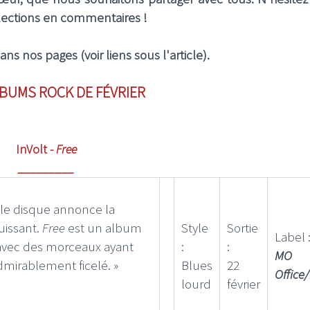
sélections en commentaires !
 nos pages (voir liens sous l'article).
LBUMS ROCK DE FÉVRIER
InVolt -
Free
_________
, le disque annonce la
puissant.
Free
est un album
Style
Sortie
Label 
 avec des morceaux ayant
:
:
MO
mirablement ficelé. »
Blues
22
Offic
lourd
février