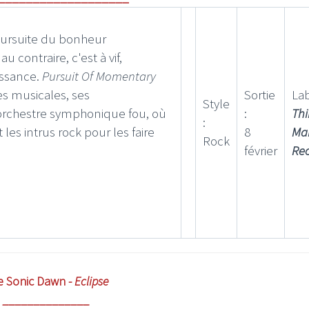
oursuite du bonheur
contraire, c'est à vif,
issance.
Pursuit Of Momentary
es musicales, ses
Sortie
Lab
Style
orchestre symphonique fou, où
:
Thi
:
es intrus rock pour les faire
8
Ma
Rock
février
Re
e Sonic Dawn -
Eclipse
______________