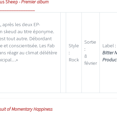
us Sheep -
Premier album
_______________
 après les deux EP-
n skeud au titre éponyme.
 est tout autre. Débordant
I
LE GROS RIFFIFI
Sortie
e et conscientisée. Les Fab
Style
Label :
S RIFFIFI – Surfin’
LE GROS RIFFIFI –
:
s réagir au climat délétère
:
Bitter 
ers !!!
Littératurock !!!
8
icipal…»
Rock
Produc
février
suit of Momentary Happiness
___________________