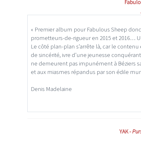
Fabulo
« Premier album pour Fabulous Sheep donc,
prometteurs-de-rigueur en 2015 et 2016… U
Le côté plan-plan s’arrête là, car le contenu
LE GROS RIFFIFI
LE GROS RIFFIF
de sincérité, ivre d’une jeunesse conquérant
LE GROS RIFFIFI –
LE GRO
ne demeurent pas impunément à Béziers san
Christmas Riffifi 2025 !!!
The Cov
et aux miasmes répandus par son édile mun
Denis Madelaine
YAK -
Pur
_____