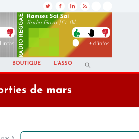
REGGAE
Ramses Sai Sai
Radio Gaza [Ft. Bil...
RADIO
d'infos
+ d'infos
BOUTIQUE
L’ASSO
sorties de mars
 pas à