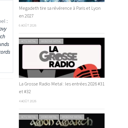
Megadeth tire sa révérence à Paris et Lyon
en 2027
el :
6 AOÛT 2026
avy
ych
ACTU METAL
WEBZINE METAL
unds
cords
La Grosse Radio Metal : les entrées 2026 #31
et #32
4 AOÛT 2026
ACTU METAL
VIDEO METAL
WEBZINE METAL