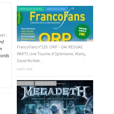
PARTENAIRE GENERAL
WEBZINE GLOBAL
el :
rd
FrancoFans n°120 : ORP – OAI REGGAE
n
PARTY, Une Touche d’Optimisme, Marty,
cords
David McNeil…
6 AOÛT 2026
ACTU METAL
WEBZINE METAL