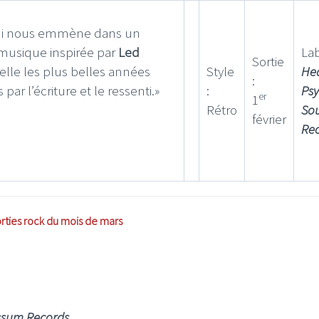
i nous emmène dans un
musique inspirée par
Led
Lab
Sortie
lle les plus belles années
Style
He
:
ar l’écriture et le ressenti.»
:
Ps
er
1
Rétro
So
février
Re
orties rock du mois de mars
ssum Records