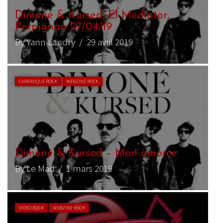
Dimoné & Kursed, El Mediator,
Perpignan 27/04/19
By Yann Landry
/ 29 avril 2019
CHRONIQUE ROCK
WEBZINE ROCK
Dimoné & Kursed – Mon amorce
By Le Mad
/ 1 mars 2019
VIDEO ROCK
WEBZINE ROCK