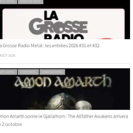
ACTU METAL
WEBZINE METAL
a Grosse Radio Metal : les entrées 2026 #31 et #32
 AOÛT 2026
ACTU METAL
VIDEO METAL
WEBZINE METAL
mon Amarth sonne le Gjallarhorn : The Allfather Awakens arrivera
e 2 octobre