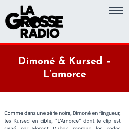
Dimoné & Kursed –
L’amorce
Comme dans une série noire,
Dimoné
en flingueur,
les
Kursed
en cible, "L'Amorce" dont le clip est
signé par
Florent Dubois
reprend les codes