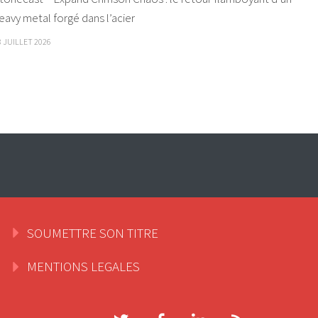
eavy metal forgé dans l’acier
8 JUILLET 2026
SOUMETTRE SON TITRE
MENTIONS LEGALES