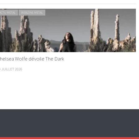
ACTU METAL
WEBZINE METAL
helsea Wolfe dévoile The Dark
9 JUILLET 2026