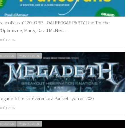
rancoFans n°120 : ORP – OAI REGGAE PARTY, Une Touche
’Optimisme, Marty, David McNeil…
 AOÛT 2026
ACTU METAL
WEBZINE METAL
egadeth tire sa révérence à Paris et Lyon en 2027
 AOÛT 2026
ACTU METAL
WEBZINE METAL