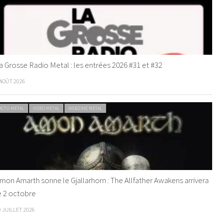
a Grosse Radio Metal : les entrées 2026 #31 et #32
 AOÛT 2026
ACTU METAL
VIDEO METAL
WEBZINE METAL
mon Amarth sonne le Gjallarhorn : The Allfather Awakens arrivera
e 2 octobre
0 JUILLET 2026