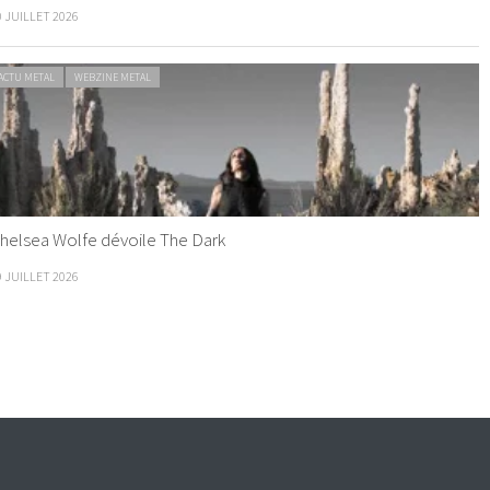
0 JUILLET 2026
ACTU METAL
WEBZINE METAL
helsea Wolfe dévoile The Dark
9 JUILLET 2026