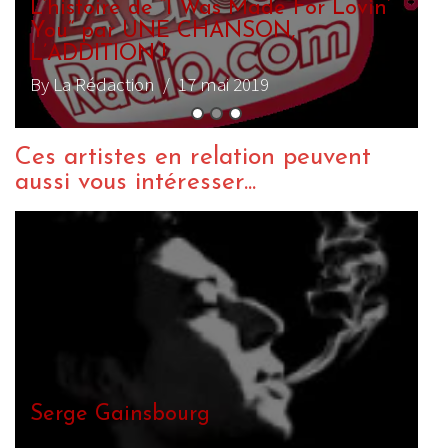
L
B
Ces artistes en relation peuvent
aussi vous intéresser...
Janis Joplin