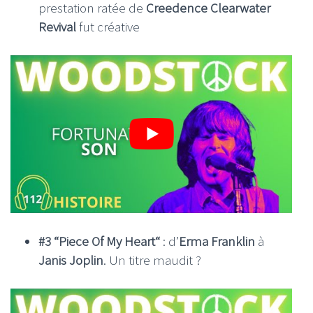
prestation ratée de
Creedence Clearwater
Revival
fut créative
#3 “Piece Of My Heart“
: d’
Erma Franklin
à
Janis Joplin
. Un titre maudit ?