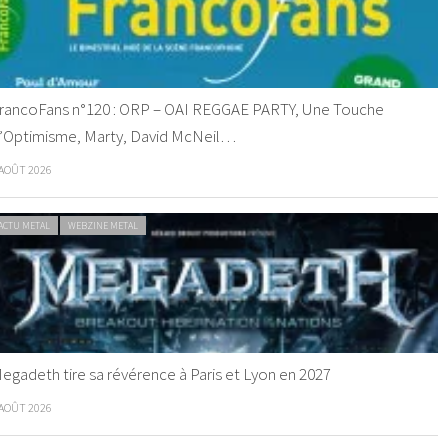
rancoFans n°120 : ORP – OAI REGGAE PARTY, Une Touche
’Optimisme, Marty, David McNeil…
 AOÛT 2026
ACTU METAL
WEBZINE METAL
egadeth tire sa révérence à Paris et Lyon en 2027
 AOÛT 2026