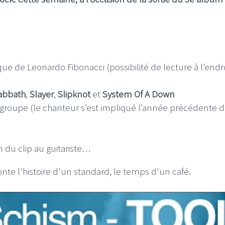
ue de Leonardo Fibonacci (possibilité de lecture à l’endro
abbath
,
Slayer
,
Slipknot
et
System Of A Down
le groupe (le chanteur s’est impliqué l’année précédente 
on du clip au guitariste…
onte l'histoire d'un standard, le temps d'un café.