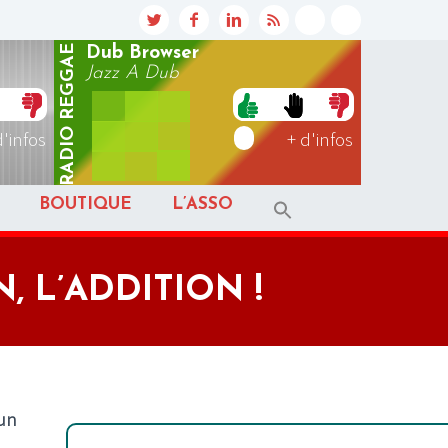
REGGAE
Dub Browser
Jazz A Dub
RADIO
d'infos
+ d'infos
BOUTIQUE
L’ASSO
N, L’ADDITION !
'un