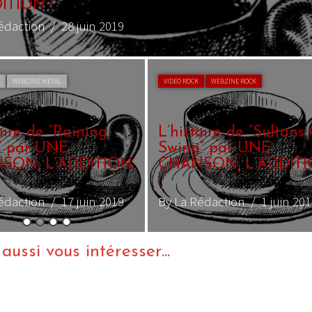
ITION !
édaction
/ 28 juin 2019
L
WEBZINE METAL
VIDEO ROCK
WEBZINE ROCK
oire de “Raining
L’histoire de “Sultans
“ par UNE
Swing“ par UNE
SON, L’ADDITION
CHANSON, L’ADDIT
!
édaction
/ 17 juin 2019
By La Rédaction
/ 1 juin 201
ussi vous intéresser...