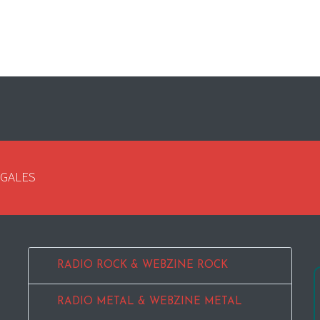
EGALES
RADIO ROCK & WEBZINE ROCK
RADIO METAL & WEBZINE METAL