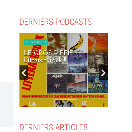
DERNIERS PODCASTS
LE GROS RIFFIFI
FFIFI –
LE GROS RIFFIFI – Seven
 !!!
Days To Rock !!!
DERNIERS ARTICLES