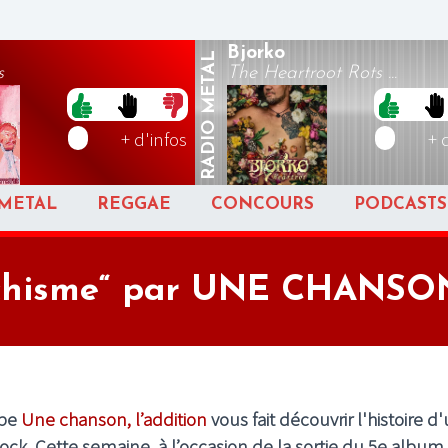
Bjorko
METAL
s
The Heartroot Rots ...
RADIO
+ d'infos
+ 
METAL
REGGAE
CONCOURS
PODCASTS
“Schisme“ par UNE CHANSO
ube
Une chanson, l’addition
vous fait découvrir l'histoire d
Rock.
Cette semaine
, à l’occasion de la sortie du 5e album