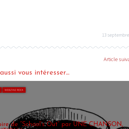
13 septembre
Article suiv
ussi vous intéresser...
WEBZINE ROCK
toire de “School’s Out“ par UNE CHANSON,