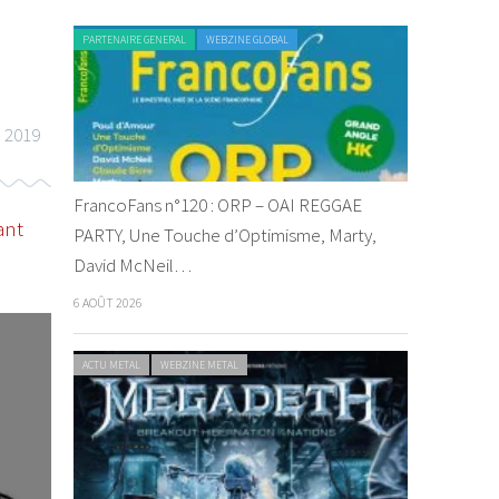
PARTENAIRE GENERAL
WEBZINE GLOBAL
 2019
FrancoFans n°120 : ORP – OAI REGGAE
ant
PARTY, Une Touche d’Optimisme, Marty,
David McNeil…
6 AOÛT 2026
CHRONIQUE METAL
WEBZINE METAL
VIDEO ROCK
WEB
ACTU METAL
WEBZINE METAL
L’histoir