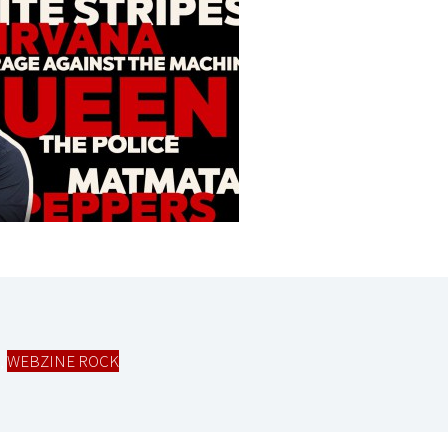
LE GROS RIFFIFI
LE GROS RIFFIFI
LE GROS RIFFIFI – Surfin’
LE GROS RI
The Covers !!!
Littératurock
,
WEBZINE ROCK