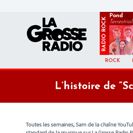
Pond
ROCK
Terrestrial
RADIO
ROCK
L’histoire de 
Toutes les semaines, Sam de la chaîne YouT
standard de la musique sur La Grosse Radio 