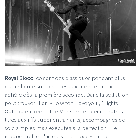
Royal Blood
, ce sont des classiques pendant plus
d'une heure sur des titres auxquels le public
adhère dès la première seconde. Dans la setlist, on
peut trouver "I only lie when i love you", "Lights
Out" ou encore "Little Monster" et plein d'autres
titres aux riffs super entrainants, accompagnés de
solo simples mais exécutés à la perfection ! Le
groupe profite d'ailleurs pour l'occasion de