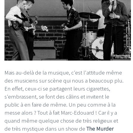
Mais au-delà de la musique, c'est l'attitude même
des musiciens sur scène qui nous a beaucoup plu.
En effet, ceux-ci se partagent leurs cigarettes,
s'embrassent, se font des câlins et invitent le
public à en faire de même. Un peu comme à la
messe alors ? Tout à fait Marc-Edouard ! Car il y a
quand même quelque chose de très religieux et
de très mystique dans un show de
The Murder