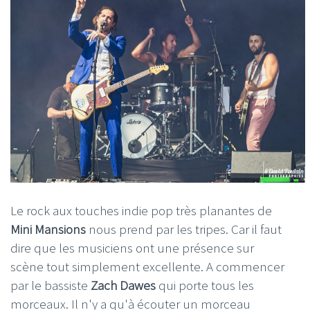
Le rock aux touches indie pop très planantes de
Mini Mansions
nous prend par les tripes. Car il faut
dire que les musiciens ont une présence sur
scène tout simplement excellente. A commencer
par le bassiste
Zach Dawes
qui porte tous les
morceaux. Il n'y a qu'à écouter un morceau