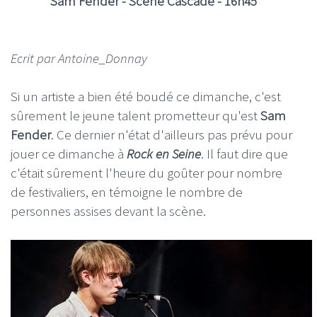
Sam Fender - Scène Cascade - 16h45
Ecrit par Antoine_Donnay
Si un artiste a bien été boudé ce dimanche, c'est
sûrement le jeune talent prometteur qu'est
Sam
Fender
. Ce dernier n'état d'ailleurs pas prévu pour
jouer ce dimanche à
Rock en Seine
. Il faut dire que
c'était sûrement l'heure du goûter pour nombre
de festivaliers, en témoigne le nombre de
personnes assises devant la scène.