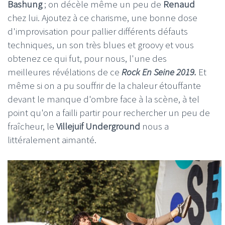
Bashung
; on décèle même un peu de
Renaud
chez lui. Ajoutez à ce charisme, une bonne dose
d'improvisation pour pallier différents défauts
techniques, un son très blues et groovy et vous
obtenez ce qui fut, pour nous, l'une des
meilleures révélations de ce
Rock En Seine 2019.
Et
même si on a pu souffrir de la chaleur étouffante
devant le manque d'ombre face à la scène, à tel
point qu'on a failli partir pour rechercher un peu de
fraîcheur, le
Villejuif Underground
nous a
littéralement aimanté.