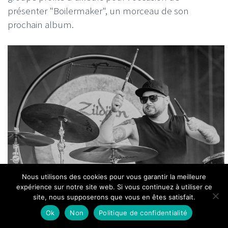
présenter "Boilermaker", un morceau de son
prochain album.
Nous utilisons des cookies pour vous garantir la meilleure
expérience sur notre site web. Si vous continuez à utiliser ce
site, nous supposerons que vous en êtes satisfait.
Mais surtout, le plus notable est certainement le
Ok
Non
Politique de confidentialité
jeu de scène plein de spontanéité du duo. Le