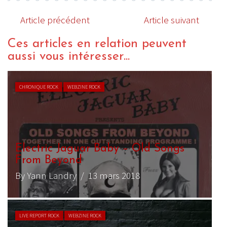
Article précédent
Article suivant
Ces articles en relation peuvent
aussi vous intéresser...
CHRONIQUE ROCK
WEBZINE ROCK
Electric Jaguar Baby – Old Songs
From Beyond
By Yann Landry
/ 13 mars 2018
LIVE REPORT ROCK
WEBZINE ROCK