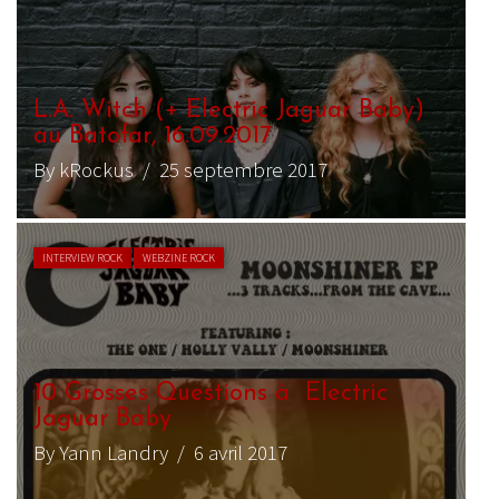
L.A. Witch (+ Electric Jaguar Baby)
au Batofar, 16.09.2017
By kRockus
/ 25 septembre 2017
INTERVIEW ROCK
WEBZINE ROCK
10 Grosses Questions à Electric
Jaguar Baby
By Yann Landry
/ 6 avril 2017