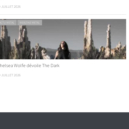
0 JUILLET 2026
ACTU METAL
WEBZINE METAL
helsea Wolfe dévoile The Dark
9 JUILLET 2026