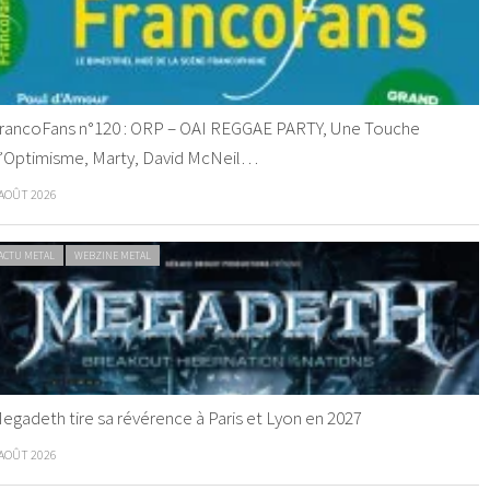
rancoFans n°120 : ORP – OAI REGGAE PARTY, Une Touche
’Optimisme, Marty, David McNeil…
 AOÛT 2026
ACTU METAL
WEBZINE METAL
egadeth tire sa révérence à Paris et Lyon en 2027
 AOÛT 2026