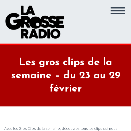
Les gros clips de la
semaine – du 23 au 29
février
Avec les Gros Clips de la semaine, découvrez tous les clips qui nous