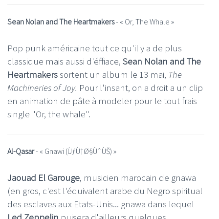
Sean Nolan and The Heartmakers
- «
Or, The Whale
»
Pop punk américaine tout ce qu'il y a de plus
classique mais aussi d'éffiace,
Sean Nolan and The
Heartmakers
sortent un album le 13 mai,
The
Machineries of Joy.
Pour l'insant, on a droit a un clip
en animation de pâte à modeler pour le tout frais
single "Or, the whale".
Al-Qasar
- «
Gnawi (ÙƒÙ†Ø§ÙˆÙŠ)
»
Jaouad El Garouge
, musicien marocain de gnawa
(en gros, c'est l'équivalent arabe du Negro spiritual
des esclaves aux Etats-Unis... gnawa dans lequel
Led Zeppelin
puisera d'ailleurs quelques