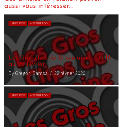
aussi vous intéresser...
VIDEO ROCK
WEBZINE ROCK
Les Gros clips de la semaine – du 16
au 22 février
By Gregor_Samsa
/ 22 février 2020
VIDEO ROCK
WEBZINE ROCK