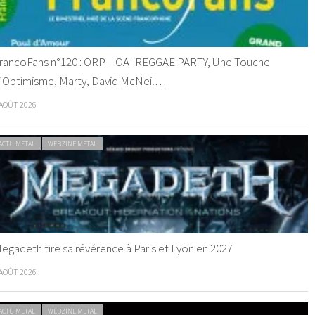
rancoFans n°120 : ORP – OAI REGGAE PARTY, Une Touche
’Optimisme, Marty, David McNeil…
 AOÛT 2026
ACTU METAL
WEBZINE METAL
egadeth tire sa révérence à Paris et Lyon en 2027
 AOÛT 2026
ACTU METAL
WEBZINE METAL