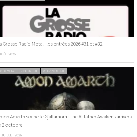
a Grosse Radio Metal : les entrées 2026 #31 et #32
 AOÛT 2026
ACTU METAL
VIDEO METAL
WEBZINE METAL
mon Amarth sonne le Gjallarhorn : The Allfather Awakens arrivera
e 2 octobre
0 JUILLET 2026