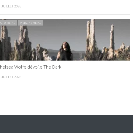
0 JUILLET 2026
ACTU METAL
WEBZINE METAL
helsea Wolfe dévoile The Dark
9 JUILLET 2026