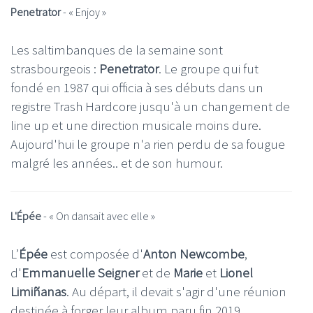
Penetrator
- «
Enjoy
»
Les saltimbanques de la semaine sont
strasbourgeois :
Penetrator
. Le groupe qui fut
fondé en 1987 qui officia à ses débuts dans un
registre Trash Hardcore jusqu'à un changement de
line up et une direction musicale moins dure.
Aujourd'hui le groupe n'a rien perdu de sa fougue
malgré les années.. et de son humour.
L'
É
pée
- « On dansait avec elle »
L’
Épée
est composée d'
Anton Newcombe
,
d'
Emmanuelle Seigner
et de
Marie
et
Lionel
Limiñanas
. Au départ, il devait s'agir d'une réunion
destinée à forger leur album paru fin 2019,