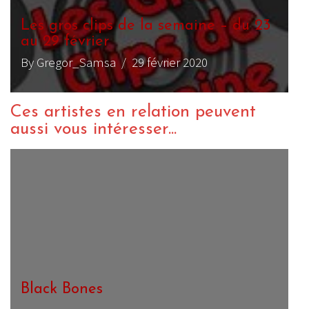
Les gros clips de la semaine – du 23
au 29 février
By Gregor_Samsa
/ 29 février 2020
Ces artistes en relation peuvent
aussi vous intéresser...
Dukes of Paris
P