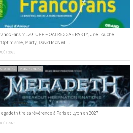
rancoFans n°120 : ORP – OAI REGGAE PARTY, Une Touche
’Optimisme, Marty, David McNeil…
 AOÛT 2026
ACTU METAL
WEBZINE METAL
egadeth tire sa révérence à Paris et Lyon en 2027
 AOÛT 2026