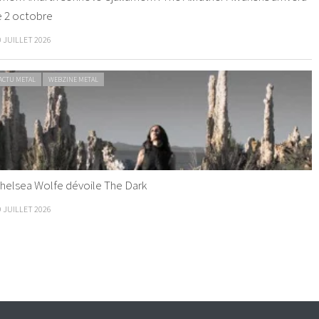
e 2 octobre
0 JUILLET 2026
ACTU METAL
WEBZINE METAL
helsea Wolfe dévoile The Dark
9 JUILLET 2026