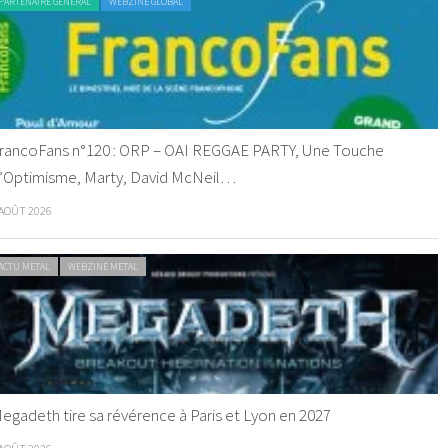
PARTENAIRE GENERAL
WEBZINE GLOBAL
rancoFans n°120 : ORP – OAI REGGAE PARTY, Une Touche
’Optimisme, Marty, David McNeil…
 AOÛT 2026
ACTU METAL
WEBZINE METAL
egadeth tire sa révérence à Paris et Lyon en 2027