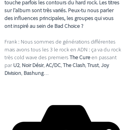
touche parfois les contours du hard rock. Les titres
sur l’album sont très variés. Peux-tu nous parler
des influences principales, les groupes qui vous
ont inspiré au sein de Bad Choice ?
Frank : Nous sommes de générations différentes
mais avons tous les 3 le rock en ADN : ça va du rock
très cold wave des premiers
The Cure
en passant
par
U2
,
Noir Désir
,
AC/DC
,
The Clash
,
Trust
,
Joy
Division
,
Bashung
…