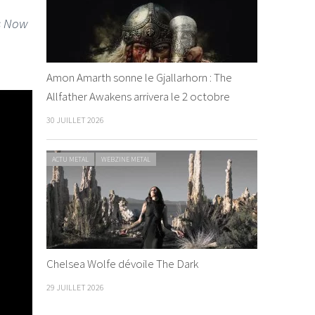
Is Now
Amon Amarth sonne le Gjallarhorn : The
Allfather Awakens arrivera le 2 octobre
30 JUILLET 2026
ACTU METAL
WEBZINE METAL
Chelsea Wolfe dévoile The Dark
29 JUILLET 2026