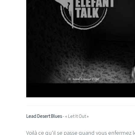
Lead Desert Blues
- «
Let It Out
»
Voilà ce qu'il se passe quand vous enfermez