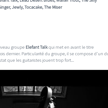
efant Talk
,
Lead Desert Blues
,
Walter Trout
,
The Silly
Singer
,
Jewly
,
Tocacake
,
The Miser
ouveau groupe
Elefant Talk
qui met en avant le titre
s dernier. Particularité du groupe, il se compose d'un d
 que les guitaristes jouent trop fort...