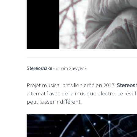
Stereoshake
- «
Tom Sawyer
»
Projet musical brésilien créé en 2017,
Stereos
alternatif avec de la musique electro. Le résul
peut laisser indifférent.