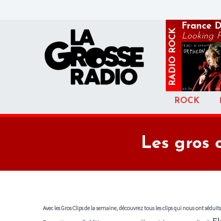
France D
ROCK
Looking F
RADIO
ROCK
Les gros 
Avec les Gros Clips de la semaine, découvrez tous les clips qui nous ont séduits 