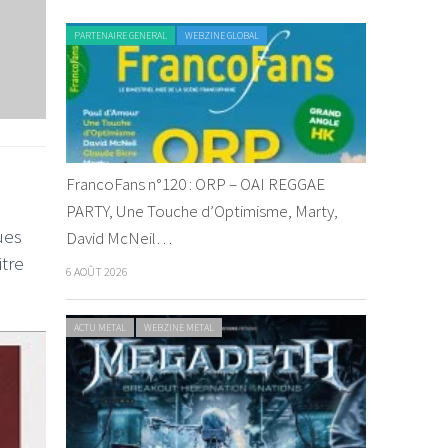
PARTENAIRE GENERAL
WEBZINE GLOBAL
FrancoFans n°120 : ORP – OAI REGGAE
PARTY, Une Touche d’Optimisme, Marty,
ues
David McNeil…
itre
6 AOÛT 2026
ACTU METAL
WEBZINE METAL