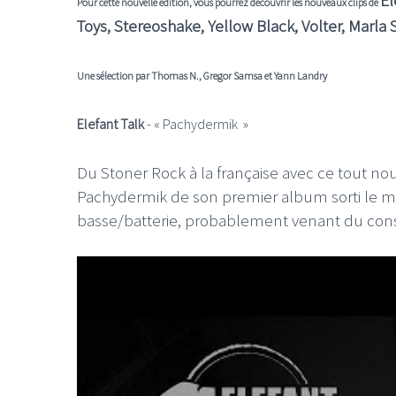
El
Pour cette nouvelle édition, vous pourrez découvrir les nouveaux clips de
Toys
,
Stereoshake
,
Yellow Black
,
Volter
,
Marla 
Une sélection par Thomas N., Gregor Samsa et Yann Landry
Elefant Talk
- «
Pachydermik
»
Du Stoner Rock à la française avec ce tout n
Pachydermik de son premier album sorti le moi
basse/batterie, probablement venant du constat