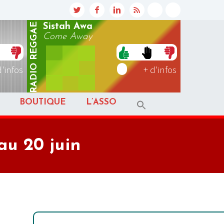
REGGAE
Sistah Awa
Come Away
RADIO
d'infos
+ d'infos
BOUTIQUE
L’ASSO
au 20 juin