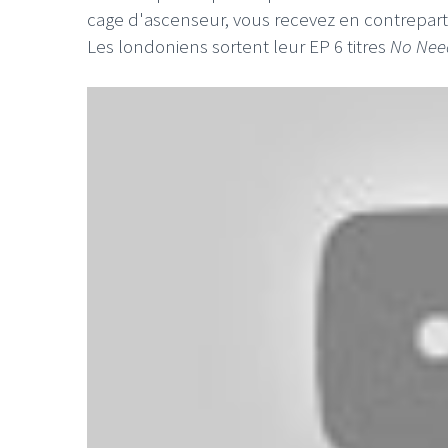
cage d'ascenseur, vous recevez en contreparti
Les londoniens sortent leur EP 6 titres
No Nee
LE GROS RIFFIFI
LE GROS RIFFIF
LE GROS RIFFIFI –
LE GRO
Christmas Riffifi 2025 !!!
The Cov