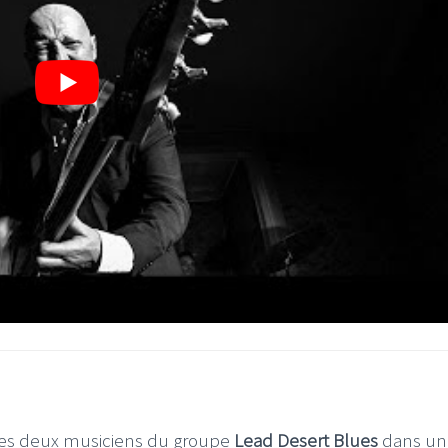
 les deux musiciens du groupe
Lead Desert Blues
dans un