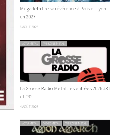
Megadeth tire sa révérence à Paris et Lyon
en 2027
6 AOÛT 2026
ACTU METAL
WEBZINE METAL
La Grosse Radio Metal : les entrées 2026 #31
et #32
4 AOÛT 2026
ACTU METAL
VIDEO METAL
WEBZINE METAL