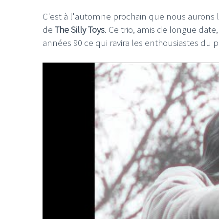
C'est à l'automne prochain que nous aurons l
de
The Silly Toys
. Ce trio, amis de longue dat
années 90 ce qui ravira les enthousiastes du p