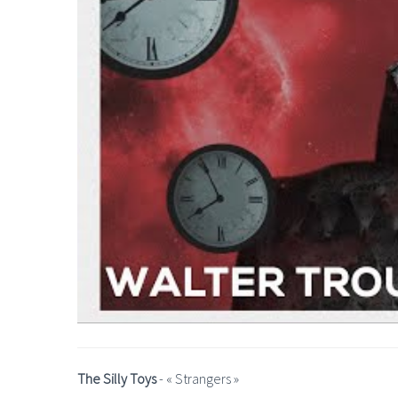
The Silly Toys
- «
Strangers
»