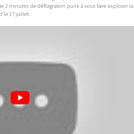
e 2 minutes de déflagration punk à vous faire exploser la
d
le 17 juillet.
I
LE GROS RIFFIFI
S RIFFIFI – Surfin’
LE GROS RIFFIFI –
ers !!!
Littératurock !!!