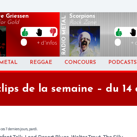
e Griessen
Scorpions
METAL
or Gold
Rock Zone
RADIO
+ d'infos
+ 
METAL
REGGAE
CONCOURS
PODCASTS
clips de la semaine – du 14 
ces 7 derniers jours, pardi.