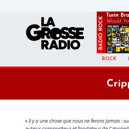
Turin Br
ROCK
Would Yo
RADIO
ROCK
Crip
«
Il y a une chose que nous ne ferons jamais : su
auteur-compositeur et fondateur de
Crippled