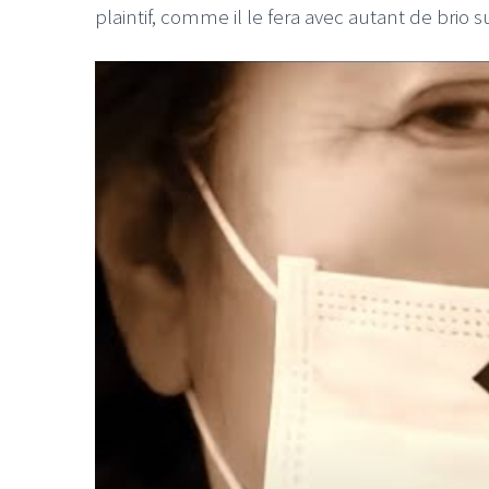
plaintif, comme il le fera avec autant de brio s
LE GROS RIFFIFI
LE GROS RIFFIF
LE GROS RIFFIFI –
LE GRO
Christmas Riffifi 2025 !!!
The Cov