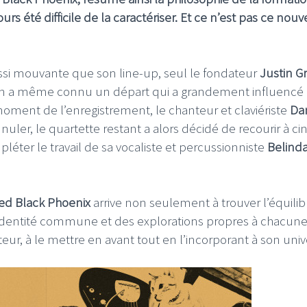
jours été difficile de la caractériser. Et ce n’est pas ce nouv
ussi mouvante que son line-up, seul le fondateur
Justin G
ion a même connu un départ qui a grandement influencé 
moment de l’enregistrement, le chanteur et claviériste
Dan
nnuler, le quartette restant a alors décidé de recourir à ci
éter le travail de sa vocaliste et percussionniste
Belind
ed Black Phoenix
arrive non seulement à trouver l’équilib
 identité commune et des explorations propres à chacune
ur, à le mettre en avant tout en l’incorporant à son univ