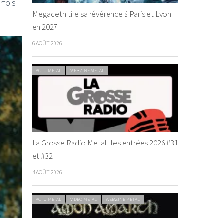
rfois
Megadeth tire sa révérence à Paris et Lyon
en 2027
6 AOÛT 2026
ACTU METAL
WEBZINE METAL
La Grosse Radio Metal : les entrées 2026 #31
et #32
4 AOÛT 2026
ACTU METAL
VIDEO METAL
WEBZINE METAL