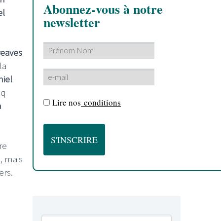
Abonnez-vous à notre
el
newsletter
reaves
la
iel
nq
Lire nos
conditions
a
re
, mais
ers.