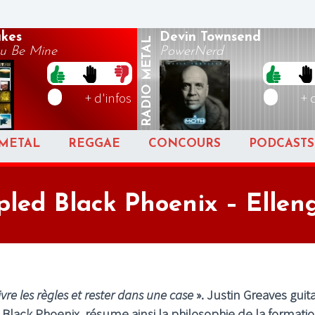
akes
Devin Townsend
METAL
u Be Mine
PowerNerd
RADIO
+ d'infos
+ 
METAL
REGGAE
CONCOURS
PODCASTS
pled Black Phoenix – Ellen
ivre les règles et rester dans une case
».
Justin Greaves
guita
 Black Phoenix,
résume ainsi la philosophie de la formati