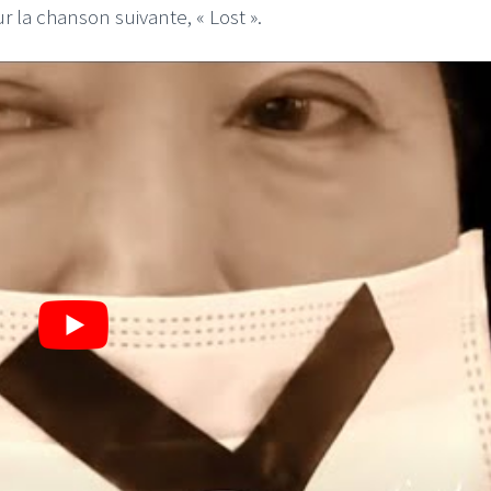
ur la chanson suivante, « Lost ».
I
LE GROS RIFFIFI
S RIFFIFI – Surfin’
LE GROS RIFFIFI –
ers !!!
Littératurock !!!