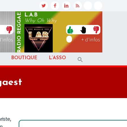
REGGAE
L.A.B
Why Oh Why
RADIO
d'infos
+ d'infos
BOUTIQUE
L’ASSO
gaest
riste,
on