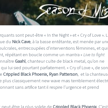
rquants sont peut-être « In the Night » et « Cry of Love ». 
sque du
Nick Cave
, à la basse entêtante, est menée par une
pulcrales, entrecoupées d’interventions féminines, et qui
ant, répétant en boucle comme un mantra «
Live to fight
connaître
Gaahl
, chanteur culte de black metal, qu’on ne
ui lui sied pourtant parfaitement. « Cry of Love », de son
de
Crippled Black Phoenix,
Ryan Patterson
, et la chanteu
ce plus classiquement new wave mais terriblement électri
nant sans artifice tant il respire l’urgence et prend
 peut-être la plus solide de
Crippled Black Phoenix
. C’est