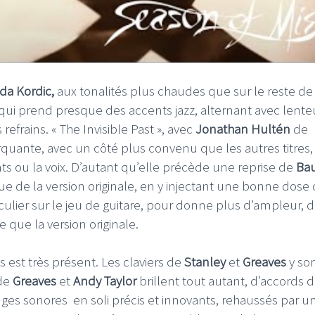
da Kordic,
aux tonalités plus chaudes que sur le reste de
qui prend presque des accents jazz, alternant avec lenteu
refrains. « The Invisible Past », avec
Jonathan Hultén
de
arquante, avec un côté plus convenu que les autres titres,
nts ou la voix. D’autant qu’elle précède une reprise de
Ba
ique de la version originale, en y injectant une bonne dose
iculier sur le jeu de guitare, pour donne plus d’ampleur, 
e que la version originale.
es est très présent. Les claviers de
Stanley
et
Greaves
y so
 de
Greaves
et
Andy Taylor
brillent tout autant, d’accords 
ges sonores en soli précis et innovants, rehaussés par u