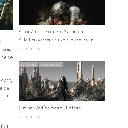
Amon Amarth sonne le Gjallarhorn : The
Allfather Awakens arrivera le 2 octobre
Le
 voix
30 JUILLET 2026
 ne se
ACTU METAL
WEBZINE METAL
 côté,
se de
sant,
Chelsea Wolfe dévoile The Dark
29 JUILLET 2026
 fort