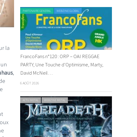
PARTENAIRE GENERAL
WEBZINE GLOBAL
r la
FrancoFans n°120 : ORP – OAI REGGAE
 un
PARTY, Une Touche d’Optimisme, Marty,
uhaus
,
David McNeil…
 de
6 AOÛT 2026
de
ACTU METAL
WEBZINE METAL
nt
doux
ne